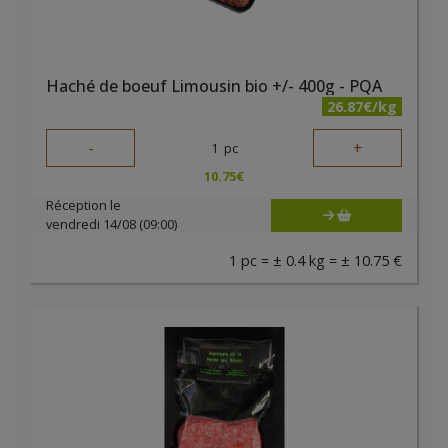
Haché de boeuf Limousin bio +/- 400g - PQA
26.87€/kg
-
+
1
pc
10.75
€
Réception le
vendredi 14/08 (09:00)
1 pc = ± 0.4 kg = ± 10.75 €