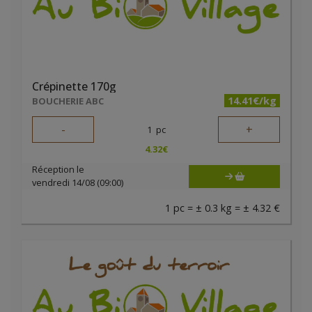
Crépinette 170g
14.41€/kg
BOUCHERIE ABC
-
+
1
pc
4.32
€
Réception le
vendredi 14/08 (09:00)
1 pc = ± 0.3 kg = ± 4.32 €