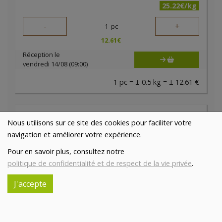
25.22€/kg
-
+
1
pc
12.61
€
Réception le
vendredi 14/08 (09:00)
1 pc = ± 0.5 kg = ± 12.61 €
Nous utilisons sur ce site des cookies pour faciliter votre
navigation et améliorer votre expérience.
Pour en savoir plus, consultez notre
politique de confidentialité et de respect de la vie privée
.
J'accepte
Haché porc veau
15.52€/kg
BOUCHERIE ABC