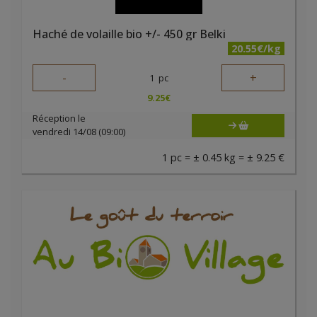
Haché de volaille bio +/- 450 gr Belki
20.55€/kg
-
+
1
pc
9.25
€
Réception le
vendredi 14/08 (09:00)
1 pc = ± 0.45 kg = ± 9.25 €