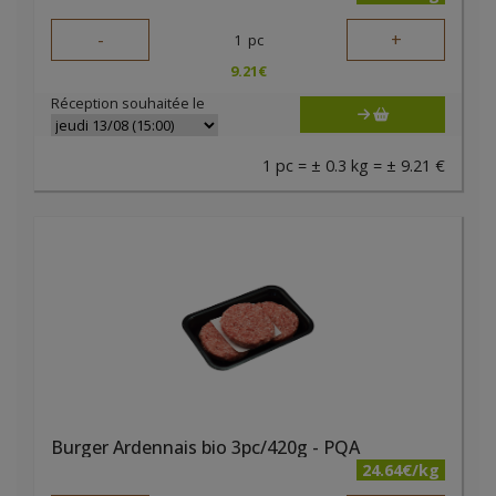
-
+
1
pc
9.21
€
Réception souhaitée le
1 pc = ± 0.3 kg = ± 9.21 €
Burger Ardennais bio 3pc/420g - PQA
24.64€/kg