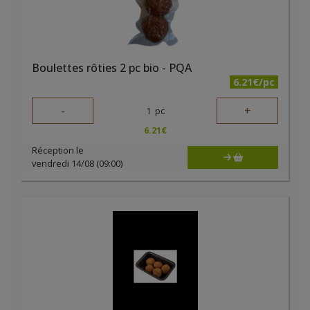
Boulettes rôties 2 pc bio - PQA
6.21€/pc
-
+
1
pc
6.21
€
Réception le
vendredi 14/08 (09:00)