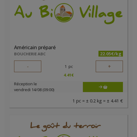
Américain préparé
22.05€/kg
BOUCHERIE ABC
-
+
1
pc
4.41
€
Réception le
vendredi 14/08 (09:00)
1 pc = ± 0.2 kg = ± 4.41 €