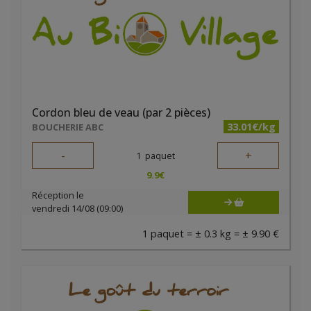
Cordon bleu de veau (par 2 pièces)
33.01€/kg
BOUCHERIE ABC
-
+
1
paquet
9.9
€
Réception le
vendredi 14/08 (09:00)
1 paquet = ± 0.3 kg = ± 9.90 €