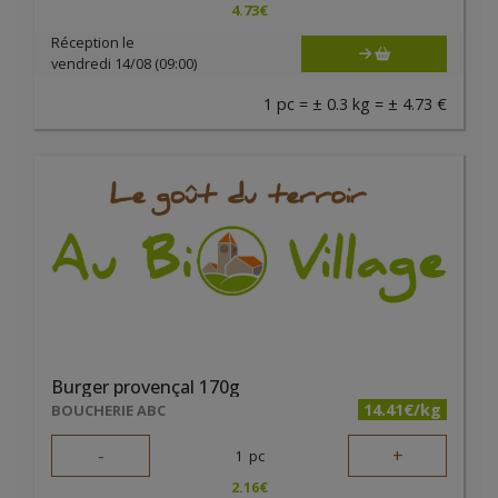
4.73
€
Réception le
vendredi 14/08 (09:00)
1 pc = ± 0.3 kg = ± 4.73 €
Burger provençal 170g
14.41€/kg
BOUCHERIE ABC
-
+
1
pc
2.16
€