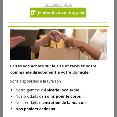
En savoir plus
Cordon bleu de porc (par 2
Je viendrai au magasin
pièces) / Jurassien de porc
18.19€/kg
-
+
1
paquet
5.46
€
Réception le
vendredi 14/08 (09:00)
1 paquet = ± 0.3 kg = ± 5.46 €
Faites vos achats sur le site et recevez votre
commande directement à votre domicile
Sont disponibles à la livraison :
Notre gamme d'
épicerie locale/bio
DANS LA MÊME CATÉGORIE ...
Nos produits de
soins pour le corps
Nos produits d'
entretien de la maison
Nos paniers cadeaux