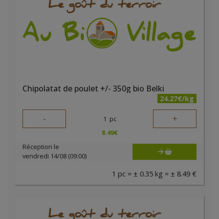
Chipolatat de poulet +/- 350g bio Belki
24.27€/kg
-
+
1
pc
8.49
€
Réception le
vendredi 14/08 (09:00)
1 pc = ± 0.35 kg = ± 8.49 €