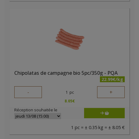
Chipolatas de campagne bio 5pc/350g - PQA
22.99€/kg
-
+
1
pc
8.05
€
Réception souhaitée le
1 pc = ± 0.35 kg = ± 8.05 €