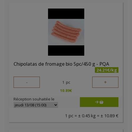
Chipolatas de fromage bio 5pc/450 g - PQA
24.21€/kg
-
+
1
pc
10.89
€
Réception souhaitée le
1 pc = ± 0.45 kg = ± 10.89 €