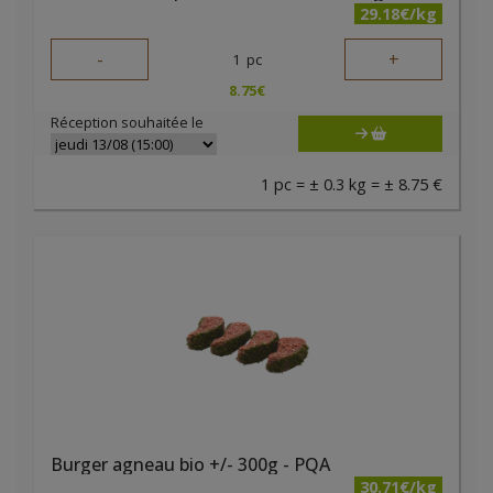
29.18€/kg
-
+
1
pc
8.75
€
Réception souhaitée le
1 pc = ± 0.3 kg = ± 8.75 €
Burger agneau bio +/- 300g - PQA
30.71€/kg