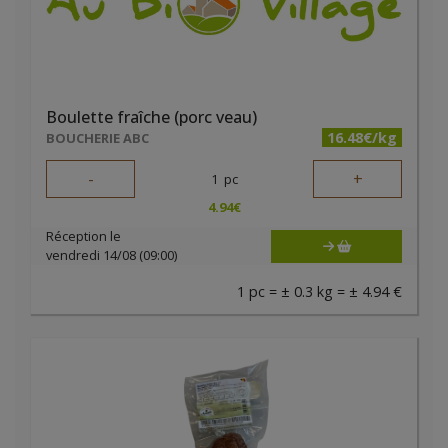
Boulette fraîche (porc veau)
16.48€/kg
BOUCHERIE ABC
-
+
1
pc
4.94
€
Réception le
vendredi 14/08 (09:00)
1 pc = ± 0.3 kg = ± 4.94 €