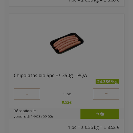
Chipolatas bio 5pc +/-350g - PQA
24.33€/kg
-
+
1
pc
8.52
€
Réception le
vendredi 14/08 (09:00)
1 pc = ± 0.35 kg = ± 8.52 €