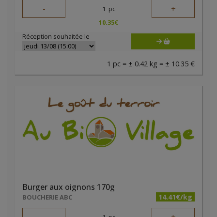
-
+
1
pc
10.35
€
Réception souhaitée le
1 pc = ± 0.42 kg = ± 10.35 €
Burger aux oignons 170g
14.41€/kg
BOUCHERIE ABC
1
pc