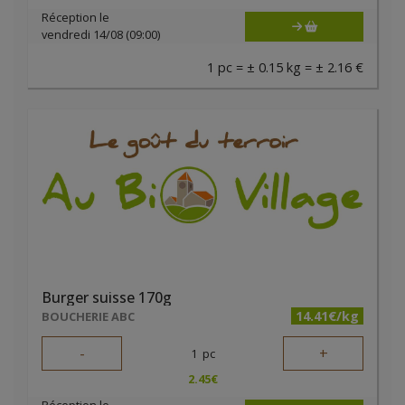
Réception le
vendredi 14/08 (09:00)
1 pc = ± 0.15 kg = ± 2.16 €
Burger suisse 170g
14.41€/kg
BOUCHERIE ABC
-
+
1
pc
2.45
€