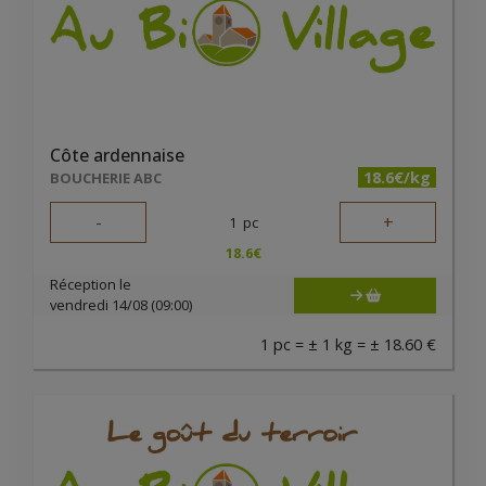
Côte ardennaise
18.6€/kg
BOUCHERIE ABC
-
+
1
pc
18.6
€
Réception le
vendredi 14/08 (09:00)
1 pc = ± 1 kg = ± 18.60 €