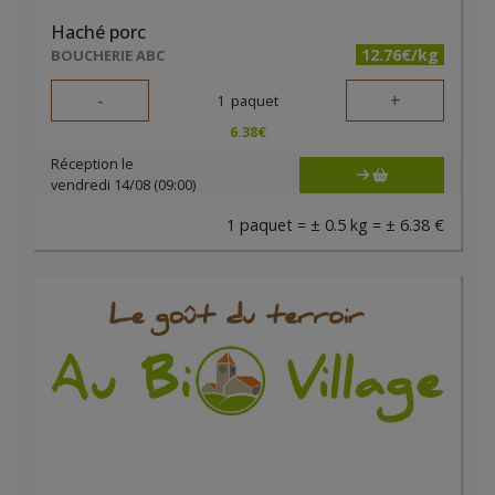
Haché porc
12.76€/kg
BOUCHERIE ABC
-
+
1
paquet
6.38
€
Réception le
vendredi 14/08 (09:00)
1 paquet = ± 0.5 kg = ± 6.38 €