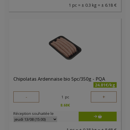
1 pc = ± 0.3 kg = ± 6.18 €
Chipolatas Ardennaise bio 5pc/350g - PQA
24.81€/kg
-
+
1
pc
8.68
€
Réception souhaitée le
1 pc = ± 0.35 kg = ± 8.68 €