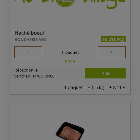
Haché boeuf
16.21€/kg
BOUCHERIE ABC
-
+
1
paquet
8.11
€
Réception le
vendredi 14/08 (09:00)
1 paquet = ± 0.5 kg = ± 8.11 €