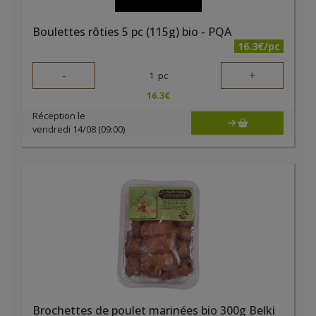
Boulettes rôties 5 pc (115g) bio - PQA
16.3€/pc
-
+
1
pc
16.3
€
Réception le
vendredi 14/08 (09:00)
Brochettes de poulet marinées bio 300g Belki