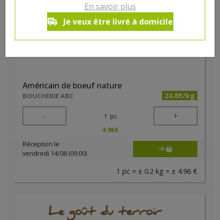
En savoir plus
Je veux être livré à domicile
Américain de boeuf nature
24.8€/kg
BOUCHERIE ABC
-
+
1
pc
4.96
€
Réception le
vendredi 14/08 (09:00)
1 pc = ± 0.2 kg = ± 4.96 €