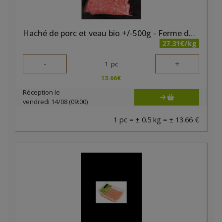
Haché de porc et veau bio +/-500g - Ferme des Noyers
27.31€/kg
-
+
1
pc
13.66
€
Réception le
vendredi 14/08 (09:00)
1 pc = ± 0.5 kg = ± 13.66 €