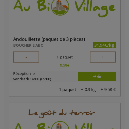
Andouillette (paquet de 3 pièces)
31.94€/kg
BOUCHERIE ABC
-
+
1
paquet
9.58
€
Réception le
vendredi 14/08 (09:00)
1 paquet = ± 0.3 kg = ± 9.58 €