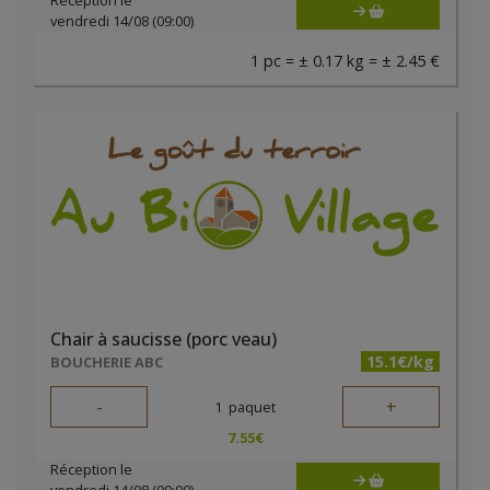
Réception le
vendredi 14/08 (09:00)
1 pc = ± 0.17 kg = ± 2.45 €
Chair à saucisse (porc veau)
15.1€/kg
BOUCHERIE ABC
-
+
1
paquet
7.55
€
Réception le