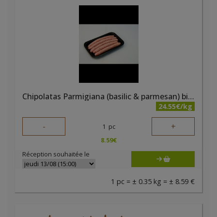
Chipolatas Parmigiana (basilic & parmesan) bio +/-350g - PQA
24.55€/kg
-
+
1
pc
8.59
€
Réception souhaitée le
1 pc = ± 0.35 kg = ± 8.59 €