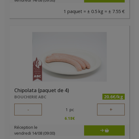
vendredi 14/08 (09:00)
1 paquet = ± 0.5 kg = ± 7.55 €
Chipolata (paquet de 4)
20.6€/kg
BOUCHERIE ABC
-
+
1
pc
6.18
€
Réception le
vendredi 14/08 (09:00)