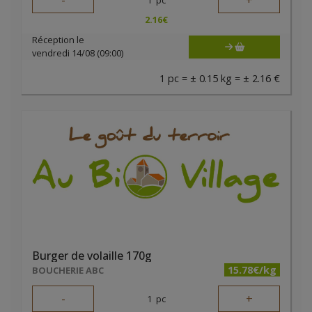
-
+
2.16
€
Réception le
vendredi 14/08 (09:00)
1 pc = ± 0.15 kg = ± 2.16 €
Burger de volaille 170g
15.78€/kg
BOUCHERIE ABC
-
+
1
pc