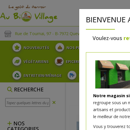
BIENVENUE 
Rue de Tournai, 97 - B-7972 Quevaucamps
Voulez-vous
re
NOUVEAUTÉS
NOS PLATEAUX
FRUITS
VÉGÉTARIENS
EPICERIE
PLATS TRAITEUR
ENTRETIEN/MÉNAGE
SOINS ET HYGIÈNE DU COR
RECHERCHE
Notre magasin s
regroupe sous un 
artisans et produc
le meilleur de notre
NOS
Vous y trouverez t
CATEGORIES