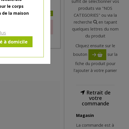
suffit de sélectionner vos
our le corps
produits via "NOS
n de la maison
12€/pc
CATEGORIES" ou via la
recherche
en tapant
le moment.
quelques lettres du nom
lus
du produit
ré à domicile
Cliquez ensuite sur le
bouton
sur la
fiche du produit pour
l'ajouter à votre panier
Retrait de
votre
commande
Magasin
La commande est à