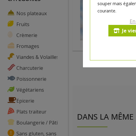
souper mais égalem
courante.
Nos plateaux
En
Fruits
Je vi
Crèmerie
Fromages
Viandes & Volailles
Charcuterie
Poissonnerie
Végétariens
Epicerie
Plats traiteur
DANS LA MÊME 
Boulangerie / Pâtisserie
Sans gluten, sans lactose, ...