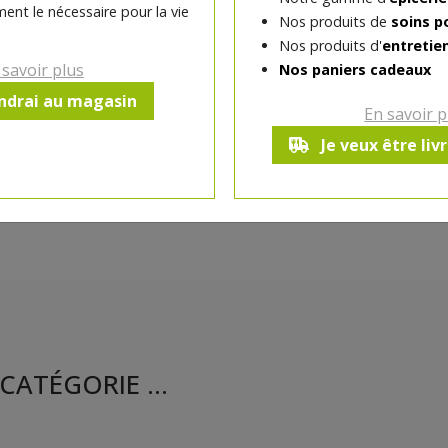
moment - Semoule
ent le nécessaire pour la vie
Nos produits de
soins p
Nos produits d'
entretie
 savoir plus
Nos paniers cadeaux
Ce produit est indisponible pour 
endrai au magasin
En savoir p
Je veux être liv
CATÉGORIE ...