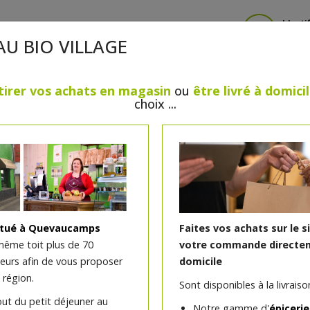
Identi
AU BIO VILLAGE
tirer vos achats en magasin
ou
être livré à domici
choix ...
CRÈMERIE
FROMAGES
VIANDES & VOLAILLES
BOULANGERIE / PÂTISSERIE
SANS GLUTEN, SANS LAC
PS
BEAUTÉ
HUILES ESSENTIELLES
MAISON
itué à Quevaucamps
Faites vos achats sur le s
même toit plus de 70
votre commande directem
teurs afin de vous proposer
domicile
Blanc de poulet aux épice
 région.
Sont disponibles à la livraison
une nuits - Poêlée de lé
out du petit déjeuner au
Notre gamme d'
épicerie