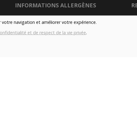
INFORMATIONS ALLERGÈNES
R
Tous nos produits sont susceptibles de contenir
er votre navigation et améliorer votre expérience.
des allergènes. Si vous souhaitez avoir de plus
onfidentialité et de respect de la vie privée
.
amples informations sur ceux-ci, vous pouvez
son
nous contacter par e-mail à l'adresse
info@aubiovillage.be
Nu
IMAGES
Gé
Les images présentées pour illuster les produits
Co
en vente sur ce site ne sont pas contractuelles.
con
TAGS
Local
Durable
Fermier
Magasin
H