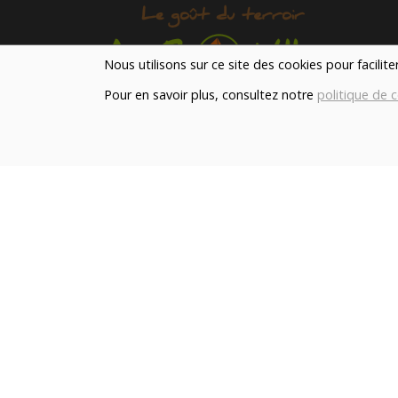
Nous utilisons sur ce site des cookies pour facilit
Pour en savoir plus, consultez notre
politique de c
Notre magasin situé à Quevaucamps réunit sous 
toit les produits de plus de 50 artisans et
producteurs régionaux pour vous servir du petit
déjeuner au souper.
Qui sommes nous ?
Le blog
Contact