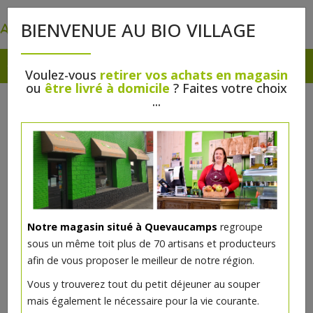
0
BIENVENUE AU BIO VILLAGE
Voulez-vous
retirer vos achats en magasin
ou
être livré à domicile
? Faites votre choix
...
Notre magasin situé à Quevaucamps
regroupe
sous un même toit plus de 70 artisans et producteurs
afin de vous proposer le meilleur de notre région.
Blanc de volaille – Sauce aux
Vous y trouverez tout du petit déjeuner au souper
pommes et Poiregnac Gervin –
mais également le nécessaire pour la vie courante.