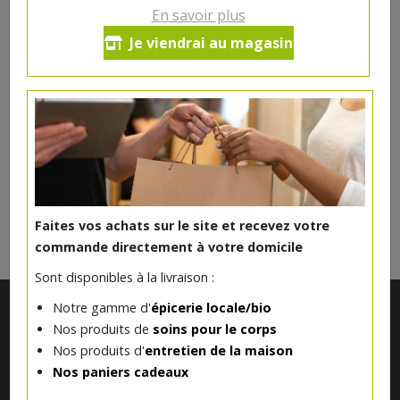
Poêlée de légumes – Pommes de
En savoir plus
terre rissolées
Je viendrai au magasin
12.5€/pc
Ce produit est indisponible pour le moment.
DANS LA MÊME CATÉGORIE ...
Faites vos achats sur le site et recevez votre
commande directement à votre domicile
Sont disponibles à la livraison :
Notre gamme d'
épicerie locale/bio
Nos produits de
soins pour le corps
Nos produits d'
entretien de la maison
Nos paniers cadeaux