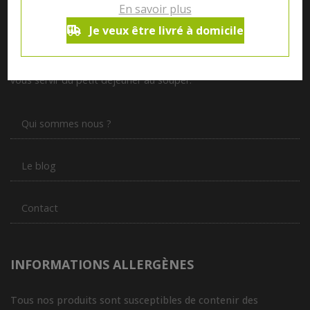
En savoir plus
Je veux être livré à domicile
Notre magasin situé à Quevaucamps réunit sous son toit les
produits de plus de 50 artisans et producteurs régionaux pour
vous servir du petit déjeuner au souper.
Qui sommes nous ?
Le blog
Contact
INFORMATIONS ALLERGÈNES
Tous nos produits sont susceptibles de contenir des