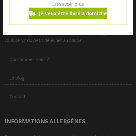
En savoir plus
Je veux être livré à domicile
Notre magasin situé à Quevaucamps réunit sous son toit les
produits de plus de 50 artisans et producteurs régionaux pour
vous servir du petit déjeuner au souper.
Qui sommes nous ?
Le blog
Contact
INFORMATIONS ALLERGÈNES