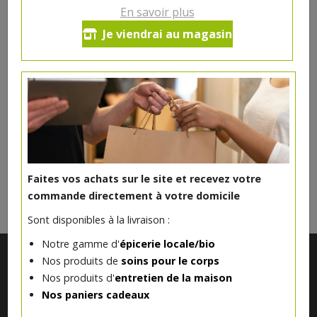
En savoir plus
Lapin de Pâques chocolat
Je viendrai au magasin
3.38€/pc
Produit indisponible actuellement
DANS LA MÊME CATÉGORIE ...
Faites vos achats sur le site et recevez votre
commande directement à votre domicile
Sont disponibles à la livraison :
Notre gamme d'
épicerie locale/bio
Nos produits de
soins pour le corps
Nos produits d'
entretien de la maison
Nos paniers cadeaux