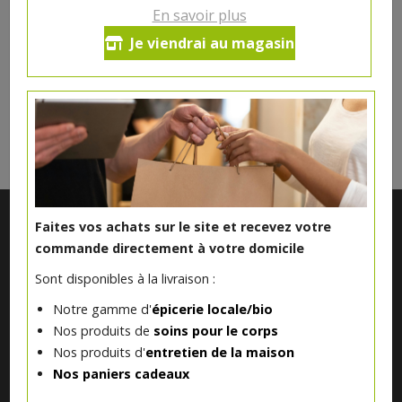
Ce produit est indisponible pour le moment.
En savoir plus
Je viendrai au magasin
DANS LA MÊME CATÉGORIE ...
Faites vos achats sur le site et recevez votre
commande directement à votre domicile
Sont disponibles à la livraison :
Notre gamme d'
épicerie locale/bio
Nos produits de
soins pour le corps
Nos produits d'
entretien de la maison
Notre magasin situé à Quevaucamps réunit sous son toit les
Nos paniers cadeaux
produits de plus de 50 artisans et producteurs régionaux pour