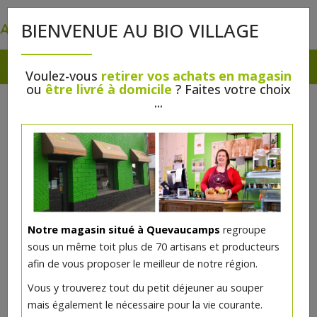
0
BIENVENUE AU BIO VILLAGE
Voulez-vous
retirer vos achats en magasin
ou
être livré à domicile
? Faites votre choix
...
Notre magasin situé à Quevaucamps
regroupe
Pâtes à la tomate, boulette de
sous un même toit plus de 70 artisans et producteurs
volaille et mascarpone
afin de vous proposer le meilleur de notre région.
Vous y trouverez tout du petit déjeuner au souper
10€/pc
mais également le nécessaire pour la vie courante.