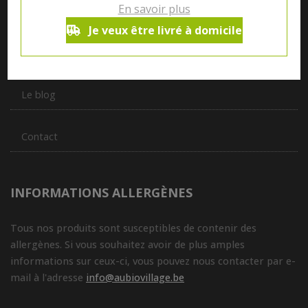
En savoir plus
vous servir du petit déjeuner au souper.
Je veux être livré à domicile
Qui sommes nous ?
Le blog
Contact
INFORMATIONS ALLERGÈNES
Tous nos produits sont susceptibles de contenir des
allergènes. Si vous souhaitez avoir de plus amples
informations sur ceux-ci, vous pouvez nous contacter par e-
mail à l'adresse
info@aubiovillage.be