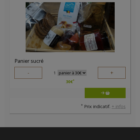
Panier sucré
-
+
1
*
30
€
*
Prix indicatif.
+ infos