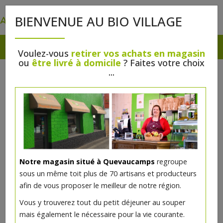
0
BIENVENUE AU BIO VILLAGE
Voulez-vous
retirer vos achats en magasin
ou
être livré à domicile
? Faites votre choix
PANIERS CADEAUX
...
Notre magasin situé à Quevaucamps
regroupe
sous un même toit plus de 70 artisans et producteurs
afin de vous proposer le meilleur de notre région.
Vous y trouverez tout du petit déjeuner au souper
Panier de produits locaux
mais également le nécessaire pour la vie courante.