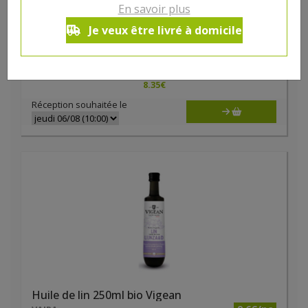
En savoir plus
Huile de colza bio 500ml Vigean
Je veux être livré à domicile
8.35€/pc
VAJRA
-
+
1
8.35
€
Réception souhaitée le
Huile de lin 250ml bio Vigean