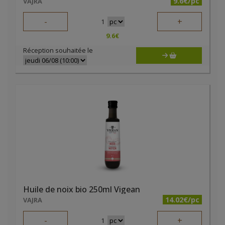
9.6€/pc
VAJRA
-
+
1
9.6
€
Réception souhaitée le
Huile de noix bio 250ml Vigean
14.02€/pc
VAJRA
-
+
1