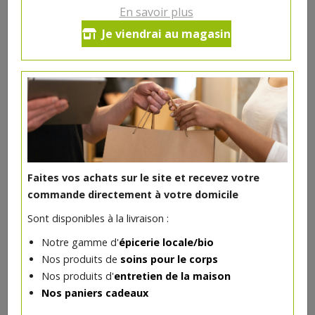
En savoir plus
Je viendrai au magasin
Huile caméline bio 250ml
10.62€/pc
VAJRA
-
+
1
10.62
€
Réception souhaitée le
Faites vos achats sur le site et recevez votre
commande directement à votre domicile
Sont disponibles à la livraison :
Notre gamme d'
épicerie locale/bio
Nos produits de
soins pour le corps
Nos produits d'
entretien de la maison
Nos paniers cadeaux