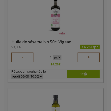
Huile de sésame bio 50cl Vigean
14.26€/pc
VAJRA
-
+
1
14.26
€
Réception souhaitée le