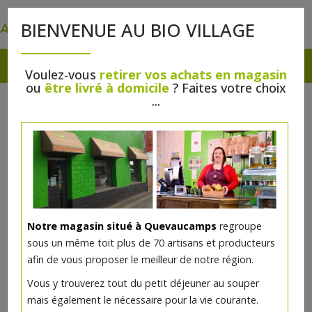
0
BIENVENUE AU BIO VILLAGE
Voulez-vous
retirer vos achats en magasin
ou
être livré à domicile
? Faites votre choix
HUILES
...
Epicerie
>
Huiles et Vinaigres
>
Huiles
Notre magasin situé à Quevaucamps
regroupe
sous un même toit plus de 70 artisans et producteurs
afin de vous proposer le meilleur de notre région.
Vous y trouverez tout du petit déjeuner au souper
mais également le nécessaire pour la vie courante.