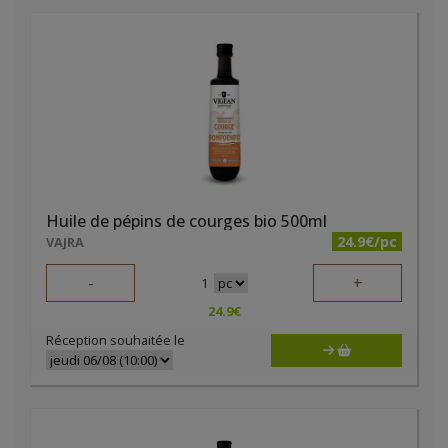
Huile de pépins de courges bio 500ml
24.9€/pc
VAJRA
-
+
1
24.9
€
Réception souhaitée le