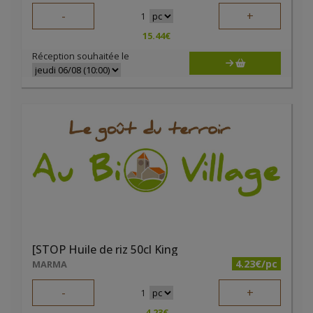
-
+
1
15.44
€
Réception souhaitée le
[STOP Huile de riz 50cl King
4.23€/pc
MARMA
-
+
1
4.23
€