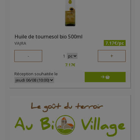
Huile de tournesol bio 500ml
7.17€/pc
VAJRA
-
+
1
7.17
€
Réception souhaitée le