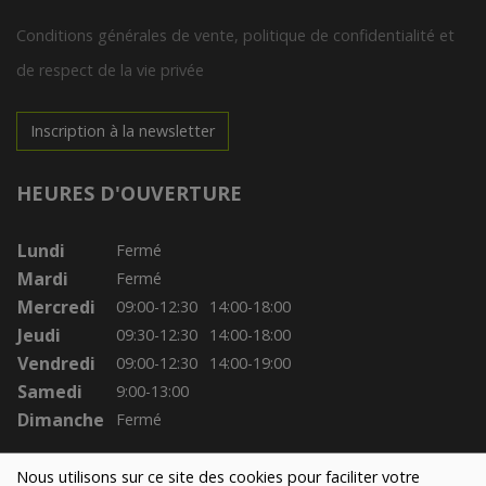
Conditions générales de vente, politique de confidentialité et
de respect de la vie privée
Inscription à la newsletter
HEURES D'OUVERTURE
Lundi
Fermé
Mardi
Fermé
Mercredi
09:00-12:30
14:00-18:00
Jeudi
09:30-12:30
14:00-18:00
Vendredi
09:00-12:30
14:00-19:00
Samedi
9:00-13:00
Dimanche
Fermé
Nous utilisons sur ce site des cookies pour faciliter votre