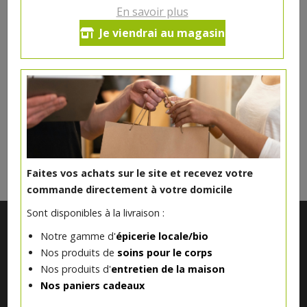
En savoir plus
Je viendrai au magasin
Instant Energ Gula Java cacao kids and sportsbio 230g
12.35€/pc
MANNAVITA
-
+
1
pc
12.35
€
Réception souhaitée le
Faites vos achats sur le site et recevez votre
commande directement à votre domicile
Sont disponibles à la livraison :
Notre gamme d'
épicerie locale/bio
Nos produits de
soins pour le corps
Nos produits d'
entretien de la maison
Nos paniers cadeaux