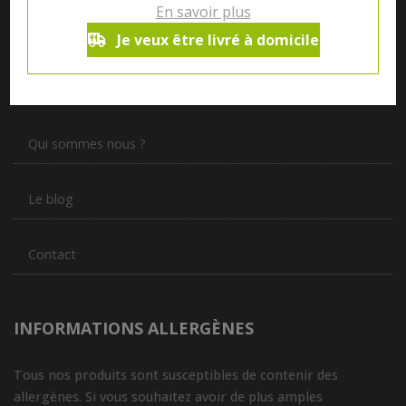
En savoir plus
Je veux être livré à domicile
Notre magasin situé à Quevaucamps réunit sous son toit les
produits de plus de 50 artisans et producteurs régionaux pour
vous servir du petit déjeuner au souper.
Qui sommes nous ?
Le blog
Contact
INFORMATIONS ALLERGÈNES
Tous nos produits sont susceptibles de contenir des
allergènes. Si vous souhaitez avoir de plus amples