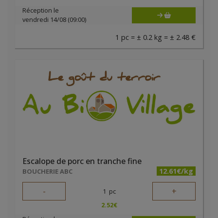
Réception le
vendredi 14/08 (09:00)
1 pc = ± 0.2 kg = ± 2.48 €
Escalope de porc en tranche fine
12.61€/kg
BOUCHERIE ABC
-
+
1
pc
2.52
€