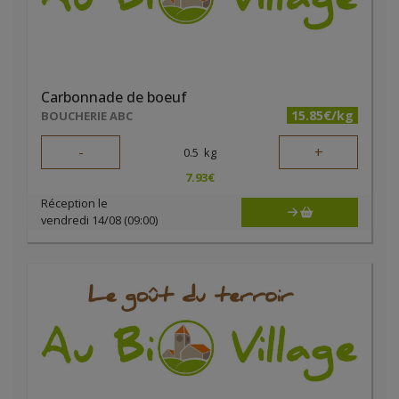
Carbonnade de boeuf
15.85€/kg
BOUCHERIE ABC
-
+
0.5
kg
7.93
€
Réception le
vendredi 14/08 (09:00)