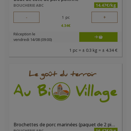
14.47€/kg
BOUCHERIE ABC
-
+
1
pc
4.34
€
Réception le
vendredi 14/08 (09:00)
1 pc = ± 0.3 kg = ± 4.34 €
Brochettes de porc marinées (paquet de 2 pièces)
16.47€/kg
BOUCHERIE ABC