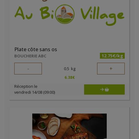
Plate côte sans os
12.75€/kg
BOUCHERIE ABC
-
+
0.5
kg
6.38
€
Réception le
vendredi 14/08 (09:00)