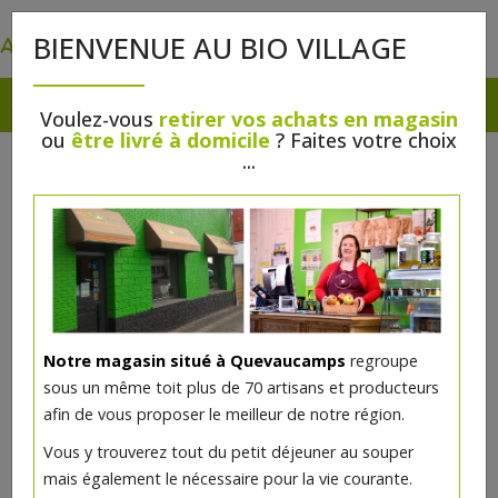
0
BIENVENUE AU BIO VILLAGE
Voulez-vous
retirer vos achats en magasin
ou
être livré à domicile
? Faites votre choix
BOUCHERIE ABC
...
Notre magasin situé à Quevaucamps
regroupe
sous un même toit plus de 70 artisans et producteurs
afin de vous proposer le meilleur de notre région.
Vous y trouverez tout du petit déjeuner au souper
mais également le nécessaire pour la vie courante.