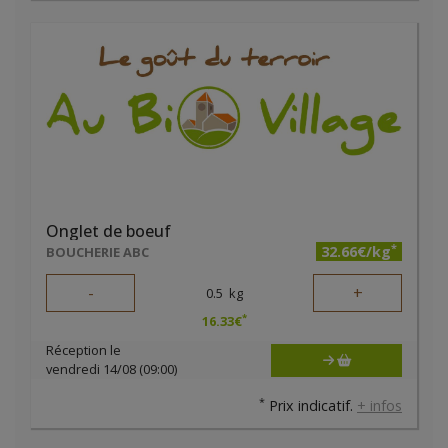
Onglet de boeuf
*
32.66€/kg
BOUCHERIE ABC
-
+
0.5
kg
*
16.33
€
Réception le
vendredi 14/08 (09:00)
*
Prix indicatif.
+ infos