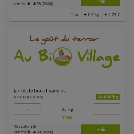
vendredi 14/08 (09:00)
1 pc = ± 0.3 kg = ± 2.23 €
Jarret de boeuf sans os
14.06€/kg
BOUCHERIE ABC
-
+
0.5
kg
7.03
€
Réception le
vendredi 14/08 (09:00)