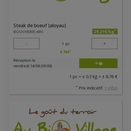
Steak de boeuf (aloyau)
*
29.21€/kg
BOUCHERIE ABC
-
+
1
pc
*
8.76
€
Réception le
vendredi 14/08 (09:00)
1 pc = ± 0.3 kg = ± 8.76 €
*
Prix indicatif.
+ infos