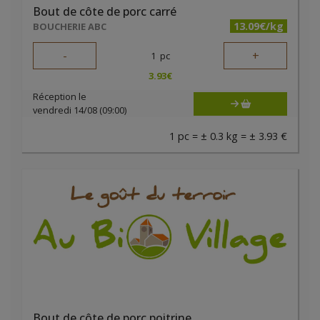
Bout de côte de porc carré
13.09€/kg
BOUCHERIE ABC
-
+
1
pc
3.93
€
Réception le
vendredi 14/08 (09:00)
1 pc = ± 0.3 kg = ± 3.93 €
Bout de côte de porc poitrine