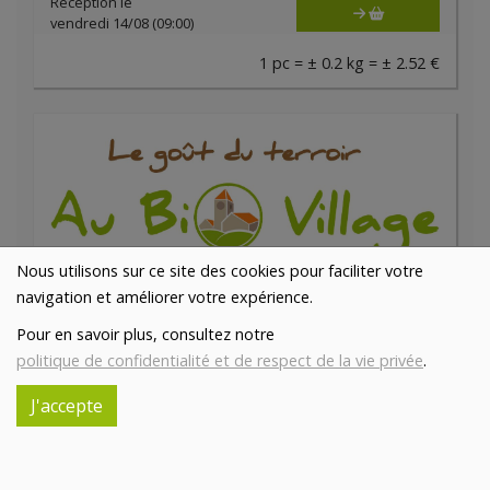
Réception le
vendredi 14/08 (09:00)
1 pc = ± 0.2 kg = ± 2.52 €
Nous utilisons sur ce site des cookies pour faciliter votre
navigation et améliorer votre expérience.
Pour en savoir plus, consultez notre
Filet pur de porc
politique de confidentialité et de respect de la vie privée
.
*
19.22€/kg
BOUCHERIE ABC
J'accepte
-
+
0.1
kg
*
1.92
€
Réception le