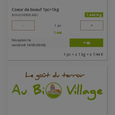
Coeur de boeuf 1pc=1kg
7.44€/kg
BOUCHERIE ABC
-
+
1
pc
7.44
€
Réception le
vendredi 14/08 (09:00)
1 pc = ± 1 kg = ± 7.44 €