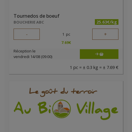
Tournedos de boeuf
25.63€/kg
BOUCHERIE ABC
-
+
1
pc
7.69
€
Réception le
vendredi 14/08 (09:00)
1 pc = ± 0.3 kg = ± 7.69 €