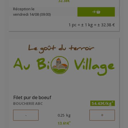
32.38
€
Réception le
vendredi 14/08 (09:00)
1 pc = ± 1 kg = ± 32.38 €
Filet pur de boeuf
*
54.43€/kg
BOUCHERIE ABC
-
+
0.25
kg
*
13.61
€