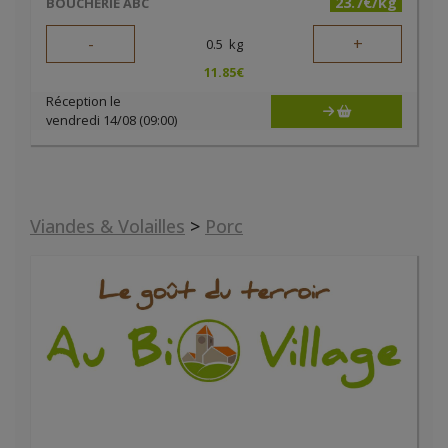
23.7€/kg
BOUCHERIE ABC
-
+
0.5
kg
11.85
€
Réception le
vendredi 14/08 (09:00)
Viandes & Volailles
>
Porc