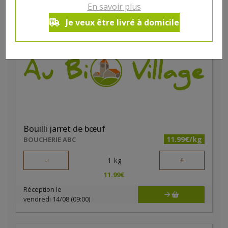
En savoir plus
Je veux être livré à domicile
Bouilli jarret de bœuf
11.99€/kg
BOUCHERIE ABC
-
+
1
kg
11.99
€
Réception le
vendredi 14/08 (09:00)