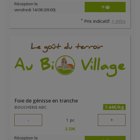
Réception le
vendredi 14/08 (09:00)
*
Prix indicatif.
+ infos
Foie de génisse en tranche
7.44€/kg
BOUCHERIE ABC
-
+
1
pc
2.23
€
Réception le