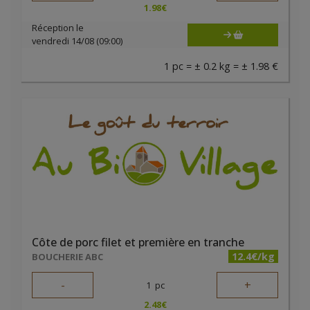
1.98
€
Réception le
vendredi 14/08 (09:00)
1 pc = ± 0.2 kg = ± 1.98 €
Côte de porc filet et première en tranche
12.4€/kg
BOUCHERIE ABC
-
+
1
pc
2.48
€