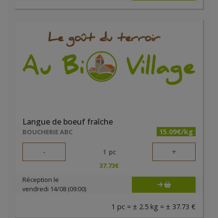
Langue de boeuf fraîche
15.09€/kg
BOUCHERIE ABC
-
+
1
pc
37.73
€
Réception le
vendredi 14/08 (09:00)
1 pc = ± 2.5 kg = ± 37.73 €