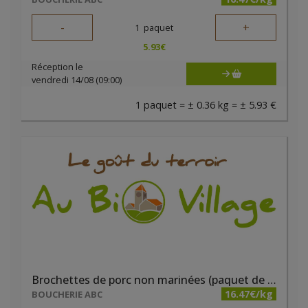
-
+
1
paquet
5.93
€
Réception le
vendredi 14/08 (09:00)
1 paquet = ± 0.36 kg = ± 5.93 €
Brochettes de porc non marinées (paquet de 2 pièces)
16.47€/kg
BOUCHERIE ABC