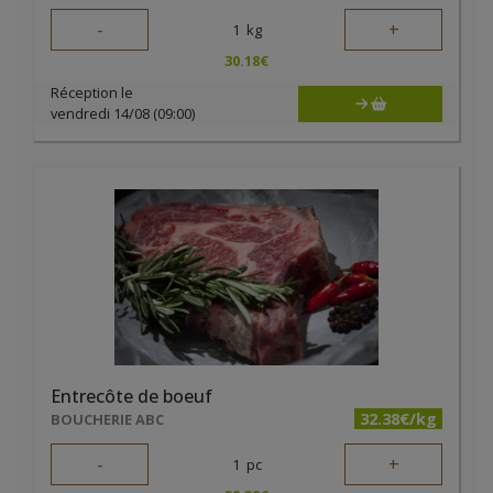
-
+
1
kg
30.18
€
Réception le
vendredi 14/08 (09:00)
Entrecôte de boeuf
32.38€/kg
BOUCHERIE ABC
-
+
1
pc