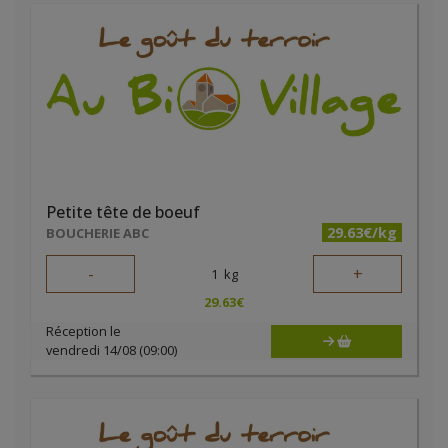
Petite tête de boeuf
29.63€/kg
BOUCHERIE ABC
-
+
1
kg
29.63
€
Réception le
vendredi 14/08 (09:00)