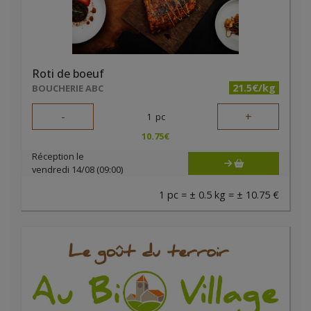
Roti de boeuf
21.5€/kg
BOUCHERIE ABC
-
+
1
pc
10.75
€
Réception le
vendredi 14/08 (09:00)
1 pc = ± 0.5 kg = ± 10.75 €