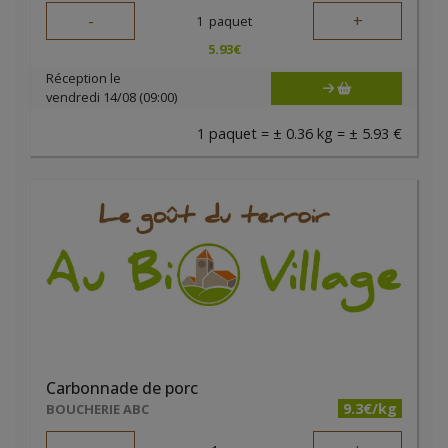
-
+
1
paquet
5.93
€
Réception le
vendredi 14/08 (09:00)
1 paquet = ± 0.36 kg = ± 5.93 €
Carbonnade de porc
9.3€/kg
BOUCHERIE ABC