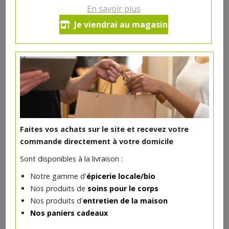
En savoir plus
Je viendrai au magasin
Viandes & Volailles
>
Boeuf
Faites vos achats sur le site et recevez votre
commande directement à votre domicile
Bavette de boeuf
Sont disponibles à la livraison :
22.32€/kg
BOUCHERIE ABC
Notre gamme d'
épicerie locale/bio
-
+
1
kg
Nos produits de
soins pour le corps
Nos produits d'
entretien de la maison
22.32
€
Nos paniers cadeaux
Réception le
vendredi 14/08 (09:00)