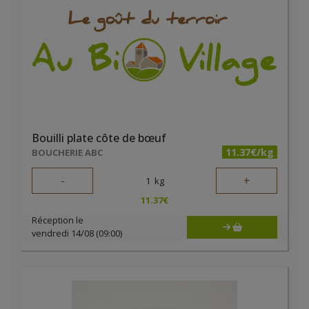
Bouilli plate côte de bœuf
11.37€/kg
BOUCHERIE ABC
-
+
1
kg
11.37
€
Réception le
vendredi 14/08 (09:00)