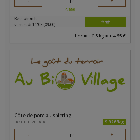
-
+
1
pc
4.65
€
Réception le
vendredi 14/08 (09:00)
1 pc = ± 0.5 kg = ± 4.65 €
Côte de porc au spiering
9.92€/kg
BOUCHERIE ABC
-
+
1
pc