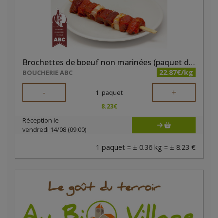
Brochettes de boeuf non marinées (paquet de 2 pièces)
22.87€/kg
BOUCHERIE ABC
-
+
1
paquet
8.23
€
Réception le
vendredi 14/08 (09:00)
1 paquet = ± 0.36 kg = ± 8.23 €