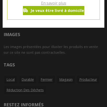
En savoir plus
Tous nos produits sont susceptibles de contenir des
Je veux être livré à domicile
allergènes. Si vous souhaitez avoir de plus amples
informations sur ceux-ci, vous pouvez nous contacter par e-
mail à l'adresse
info@aubiovillage.be
IMAGES
Les images présentées pour illuster les produits en vente
sur ce site ne sont pas contractuelles.
TAGS
Local
Durable
Fermier
Magasin
Producteur
Réduction Des Déchets
RESTEZ INFORMÉS