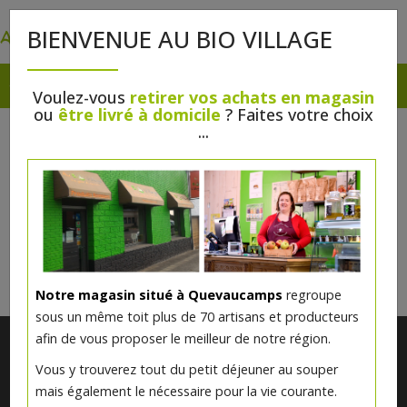
0
BIENVENUE AU BIO VILLAGE
Voulez-vous
retirer vos achats en magasin
ou
être livré à domicile
? Faites votre choix
COUQUES DE PÂQUES
...
Il n'y a rien à vous proposer pour l'instant.
Veuillez revenir plus tard.
Notre magasin situé à Quevaucamps
regroupe
sous un même toit plus de 70 artisans et producteurs
afin de vous proposer le meilleur de notre région.
Vous y trouverez tout du petit déjeuner au souper
mais également le nécessaire pour la vie courante.