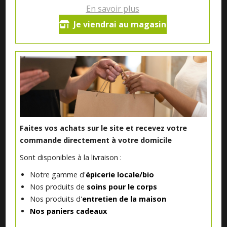
En savoir plus
Je viendrai au magasin
Notre magasin situé à Quevaucamps réunit sous son toit les
produits de plus de 50 artisans et producteurs régionaux pour
vous servir du petit déjeuner au souper.
Qui sommes nous ?
Faites vos achats sur le site et recevez votre
Le blog
commande directement à votre domicile
Sont disponibles à la livraison :
Contact
Notre gamme d'
épicerie locale/bio
Nos produits de
soins pour le corps
Nos produits d'
entretien de la maison
INFORMATIONS ALLERGÈNES
Nos paniers cadeaux