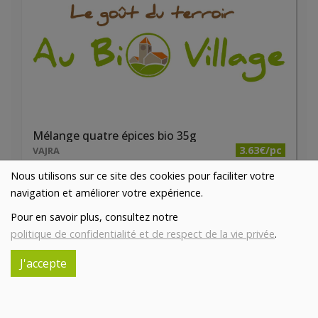
Mélange quatre épices bio 35g
3.63€/pc
VAJRA
Nous utilisons sur ce site des cookies pour faciliter votre
-
+
1
pc
navigation et améliorer votre expérience.
3.63
€
Pour en savoir plus, consultez notre
Réception souhaitée le
politique de confidentialité et de respect de la vie privée
.
J'accepte