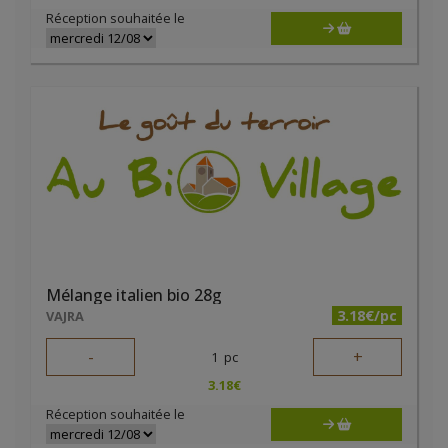
Réception souhaitée le
Mélange italien bio 28g
3.18€/pc
VAJRA
-
+
1
pc
3.18
€
Réception souhaitée le