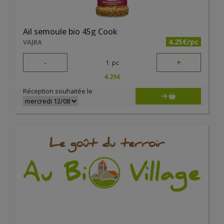
Ail semoule bio 45g Cook
4.25€/pc
VAJRA
-
+
1
pc
4.25
€
Réception souhaitée le