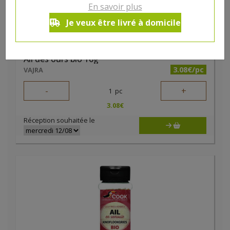
En savoir plus
Je veux être livré à domicile
Ail des ours bio 16g
3.08€/pc
VAJRA
-
+
1
pc
3.08
€
Réception souhaitée le