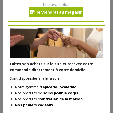
En savoir plus
Nigelle graines bio 50g
Je viendrai au magasin
4.07€/pc
-
+
1
pc
4.07
€
Réception souhaitée le
Faites vos achats sur le site et recevez votre
commande directement à votre domicile
DANS LA MÊME CATÉGORIE ...
Sont disponibles à la livraison :
Notre gamme d'
épicerie locale/bio
Nos produits de
soins pour le corps
Nos produits d'
entretien de la maison
Nos paniers cadeaux