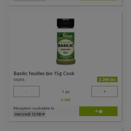
Basilic feuilles bio 15g Cook
2.26€/pc
VAJRA
-
+
1
pc
2.26
€
Réception souhaitée le