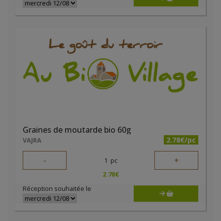
Graines de moutarde bio 60g
2.78€/pc
VAJRA
-
+
1
pc
2.78
€
Réception souhaitée le