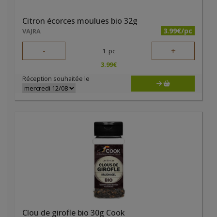
Citron écorces moulues bio 32g
3.99€/pc
VAJRA
-
+
1
pc
3.99
€
Réception souhaitée le
Clou de girofle bio 30g Cook