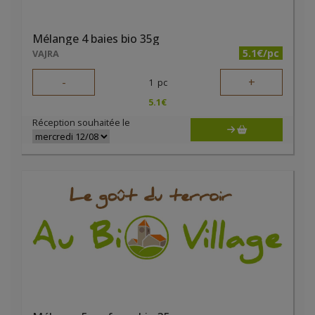
Mélange 4 baies bio 35g
5.1€/pc
VAJRA
-
+
1
pc
5.1
€
Réception souhaitée le