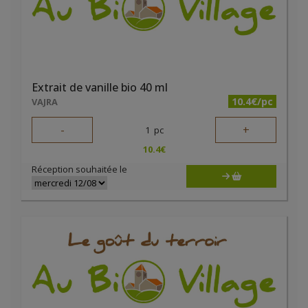
Extrait de vanille bio 40 ml
10.4€/pc
VAJRA
-
+
1
pc
10.4
€
Réception souhaitée le