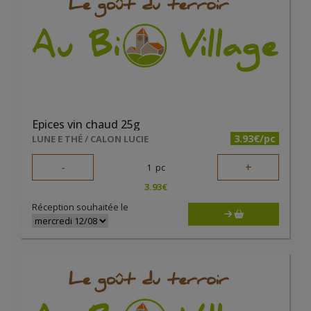
Epices vin chaud 25g
3.93€/pc
LUNE E THÉ / CALON LUCIE
-
+
1
pc
3.93
€
Réception souhaitée le