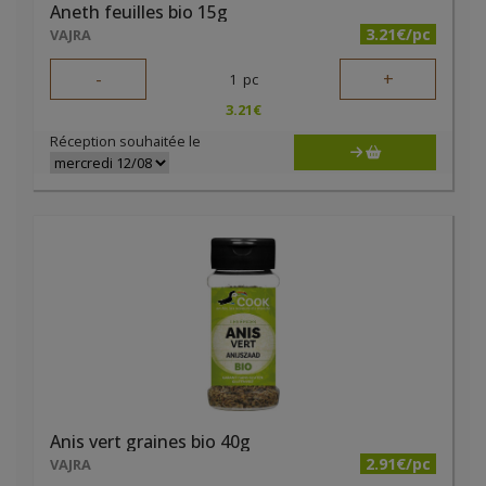
Aneth feuilles bio 15g
3.21€/pc
VAJRA
-
+
1
pc
3.21
€
Réception souhaitée le
Anis vert graines bio 40g
2.91€/pc
VAJRA