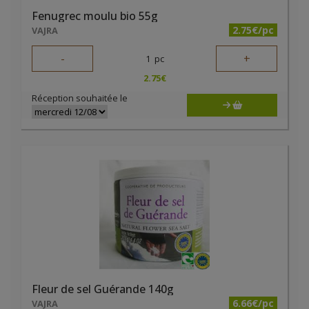
Fenugrec moulu bio 55g
2.75€/pc
VAJRA
-
+
1
pc
2.75
€
Réception souhaitée le
Fleur de sel Guérande 140g
6.66€/pc
VAJRA