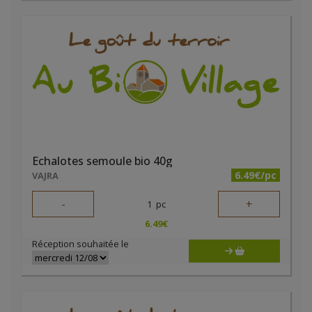
Echalotes semoule bio 40g
6.49€/pc
VAJRA
-
+
1
pc
6.49
€
Réception souhaitée le