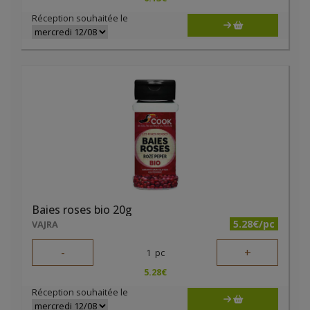
Réception souhaitée le
Baies roses bio 20g
5.28€/pc
VAJRA
-
+
1
pc
5.28
€
Réception souhaitée le