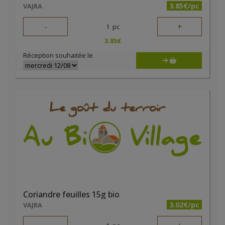
3.85€/pc
VAJRA
-
+
1
pc
3.85
€
Réception souhaitée le
Coriandre feuilles 15g bio
3.02€/pc
VAJRA