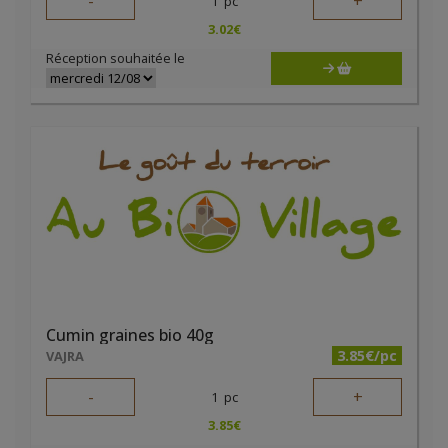
-
+
1
pc
3.02
€
Réception souhaitée le
Cumin graines bio 40g
3.85€/pc
VAJRA
-
+
1
pc
3.85
€