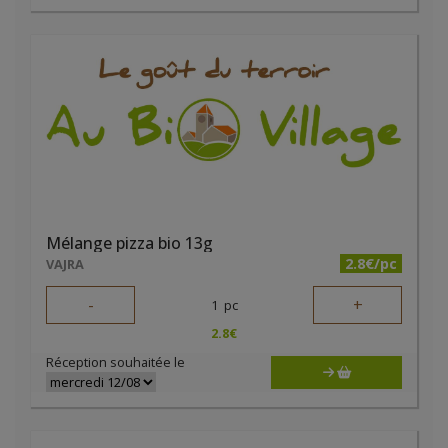
Mélange pizza bio 13g
2.8€/pc
VAJRA
-
+
1
pc
2.8
€
Réception souhaitée le