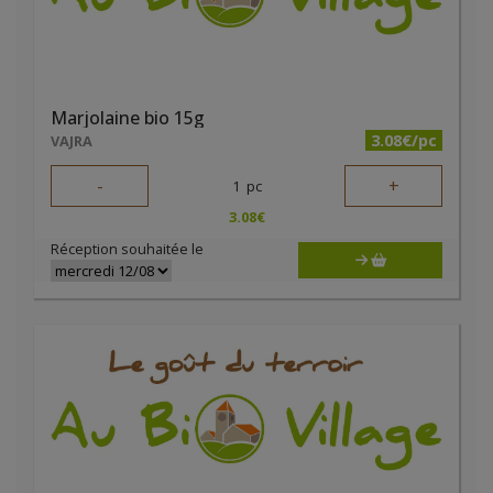
Marjolaine bio 15g
3.08€/pc
VAJRA
-
+
1
pc
3.08
€
Réception souhaitée le