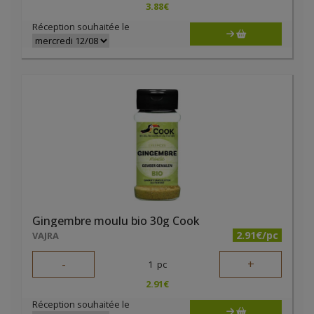
3.88
€
Réception souhaitée le
Gingembre moulu bio 30g Cook
2.91€/pc
VAJRA
-
+
1
pc
2.91
€
Réception souhaitée le