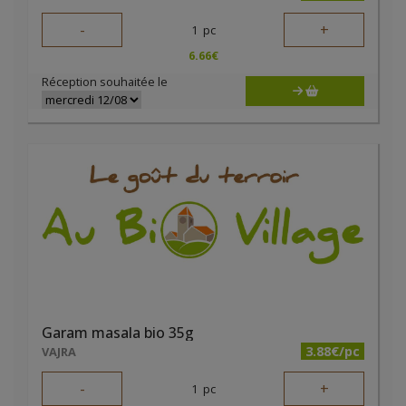
-
+
1
pc
6.66
€
Réception souhaitée le
Garam masala bio 35g
3.88€/pc
VAJRA
-
+
1
pc