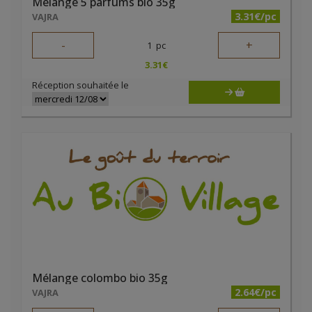
Mélange 5 parfums bio 35g
3.31€/pc
VAJRA
-
+
1
pc
3.31
€
Réception souhaitée le
Mélange colombo bio 35g
2.64€/pc
VAJRA