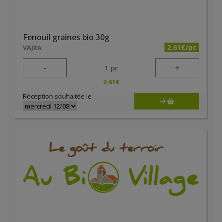
Fenouil graines bio 30g
2.61€/pc
VAJRA
-
+
1
pc
2.61
€
Réception souhaitée le