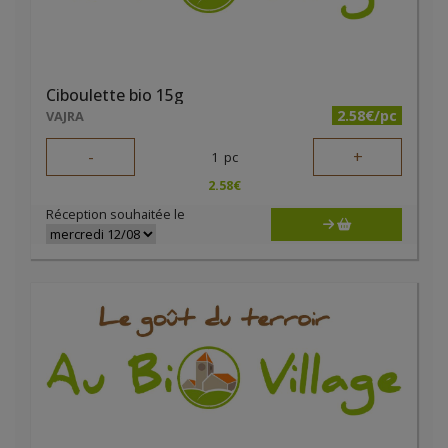
Ciboulette bio 15g
2.58€/pc
VAJRA
-
+
1
pc
2.58
€
Réception souhaitée le