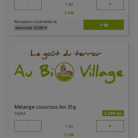
-
+
1
pc
2.64
€
Réception souhaitée le
Mélange couscous bio 35g
3.29€/pc
VAJRA
-
+
1
pc
3.29
€