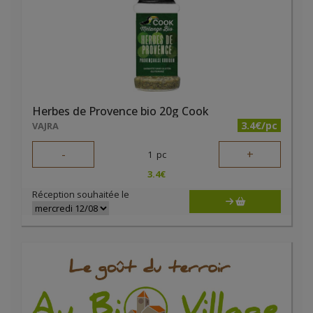
Herbes de Provence bio 20g Cook
3.4€/pc
VAJRA
-
+
1
pc
3.4
€
Réception souhaitée le