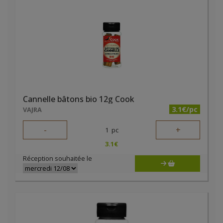
Cannelle bâtons bio 12g Cook
3.1€/pc
VAJRA
-
+
1
pc
3.1
€
Réception souhaitée le