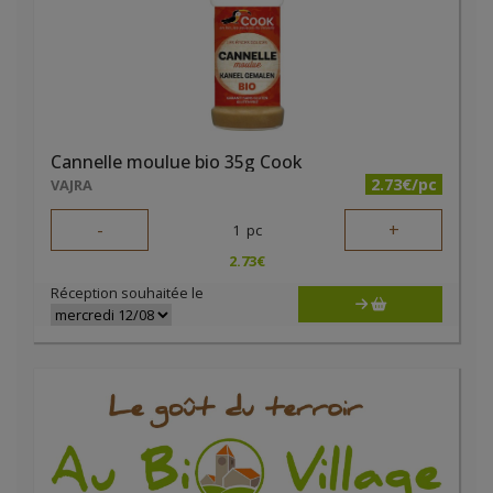
Cannelle moulue bio 35g Cook
2.73€/pc
VAJRA
-
+
1
pc
2.73
€
Réception souhaitée le