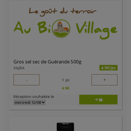
Gros sel sec de Guérande 500g
4.9€/pc
VAJRA
-
+
1
pc
4.9
€
Réception souhaitée le