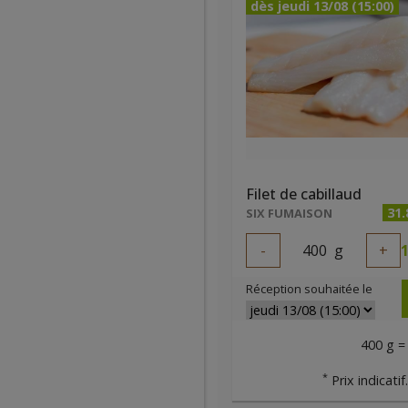
dès jeudi 13/08 (15:00)
Filet de cabillaud
31.
SIX FUMAISON
-
400
g
+
1
Réception souhaitée le
400 g =
*
Prix indicatif