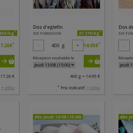
Dos d'eglefin
Dos de
*
*
.65€/kg
37.37€/kg
SIX FUMAISON
SIX FU
*
*
7.26
€
-
400
g
+
14.95
€
-
Réception souhaitée le
Récepti
 17.26 €
400 g = 14.95 €
*
.
+ infos
Prix indicatif.
+ infos
dès jeudi 13/08 (15:00)
dès je