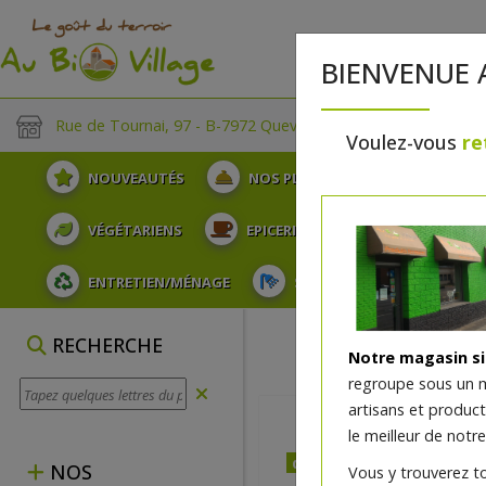
BIENVENUE 
Rue de Tournai, 97 - B-7972 Quevaucamps
Voulez-vous
re
NOUVEAUTÉS
NOS PLATEAUX
FRUITS
VÉGÉTARIENS
EPICERIE
PLATS TRAITEUR
ENTRETIEN/MÉNAGE
SOINS ET HYGIÈNE DU COR
RECHERCHE
Notre magasin s
regroupe sous un 
artisans et produc
le meilleur de notre
dès jeudi 13/08 (15:00)
NOS
Vous y trouverez t