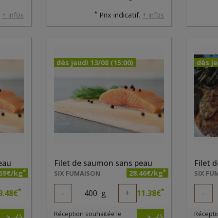
*
.
+ infos
Prix indicatif.
+ infos
dès jeudi 13/08 (15:00)
dès je
eau
Filet de saumon sans peau
Filet 
*
*
.69€/kg
28.46€/kg
SIX FUMAISON
SIX FU
*
*
9.48
€
-
400
g
+
11.38
€
-
Réception souhaitée le
Récepti