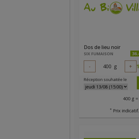
Dos de lieu noir
36
SIX FUMAISON
-
400
g
+
1
Réception souhaitée le
400 g =
*
Prix indicatif