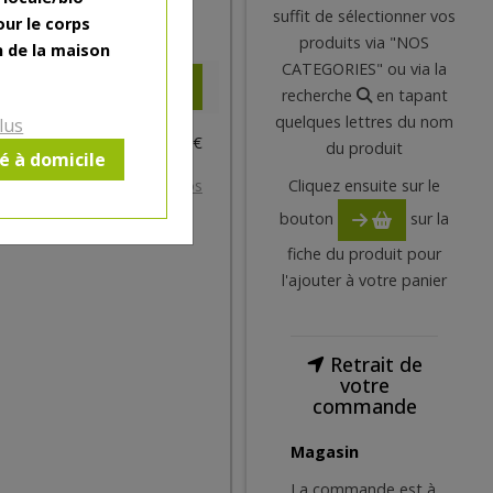
suffit de sélectionner vos
our le corps
*
10.11
€
produits via "NOS
n de la maison
CATEGORIES" ou via la
recherche
en tapant
quelques lettres du nom
lus
400 g = 10.11 €
du produit
ré à domicile
*
Prix indicatif.
+ infos
Cliquez ensuite sur le
bouton
sur la
fiche du produit pour
l'ajouter à votre panier
Retrait de
votre
commande
Magasin
La commande est à