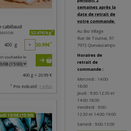
pendant 2
semaines après la
date de retrait de
votre commande.
 cabillaud
Au Bio Village
*
52.47€/kg
MAISON
Rue de Tournai, 97
*
400
g
+
20.99
€
7972 Quevaucamps
Horaires de
on souhaitée le
retrait de
commande :
400 g = 20.99 €
Mercredi : 14:00-
*
18:00
Prix indicatif.
+ infos
Jeudi : 9:30-12:30 et
14:00-18:00
Vendredi : 9:00-
12:30 et 14:00-19:00
udi 13/08 (15:00)
Samedi : 9:00-13:00