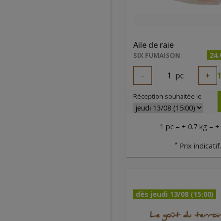
Aile de raie
24
SIX FUMAISON
-
1
pc
+
1
Réception souhaitée le
1 pc = ± 0.7 kg = ±
*
Prix indicatif
dès jeudi 13/08 (15:00)