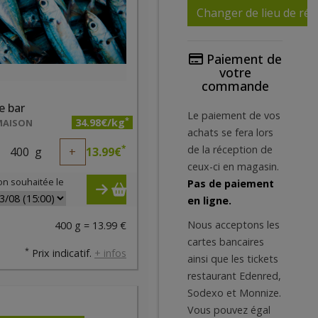
Changer de lieu de réc
Paiement de
votre
commande
de bar
Le paiement de vos
*
34.98€/kg
MAISON
achats se fera lors
*
de la réception de
400
g
+
13.99
€
ceux-ci en magasin.
on souhaitée le
Pas de paiement
en ligne.
Nous acceptons les
400 g = 13.99 €
cartes bancaires
*
Prix indicatif.
+ infos
ainsi que les tickets
restaurant Edenred,
Sodexo et Monnize.
Vous pouvez égal