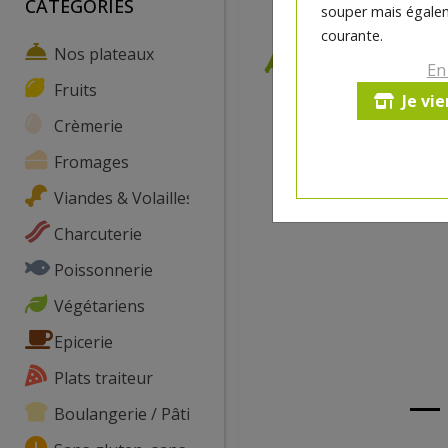
CATEGORIES
souper mais égalem
courante.
Nos plateaux
En
Fruits
Je vi
Crèmerie
Fromages
Viandes & Volailles
Charcuterie
Poissonnerie
Végétariens
Epicerie
Plats traiteur
Boulangerie / Pâtisserie