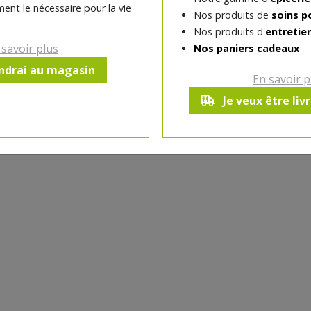
ent le nécessaire pour la vie
Nos produits de
soins p
-
400
g
+
Nos produits d'
entretie
Réception souhaitée le
 savoir plus
Nos paniers cadeaux
endrai au magasin
En savoir p
Je veux être liv