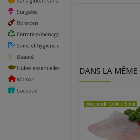
Sans gluten, sans lactose, ...
Surgelés
Boissons
Entretien/ménage
Soins et hygiène du corps
Beauté
Huiles essentielles
DANS LA MÊME 
Maison
Cadeaux
dès jeudi 13/08 (15:00)