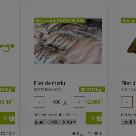
dès jeudi 13/08 (15:00)
dès je
Filet de merlu
Filet d
*
*
6€/kg
30.21€/kg
SIX FUMAISON
SIX FU
*
*
10.4
€
-
400
g
+
12.08
€
-
Réception souhaitée le
Récepti
 10.40 €
400 g = 12.08 €