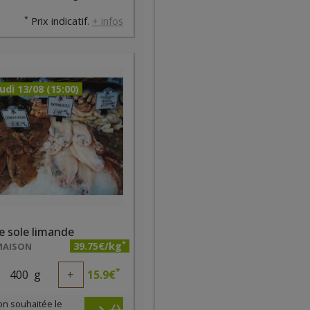
*
Prix indicatif.
+ infos
udi 13/08 (15:00)
de sole limande
*
39.75€/kg
MAISON
*
400
g
+
15.9
€
on souhaitée le