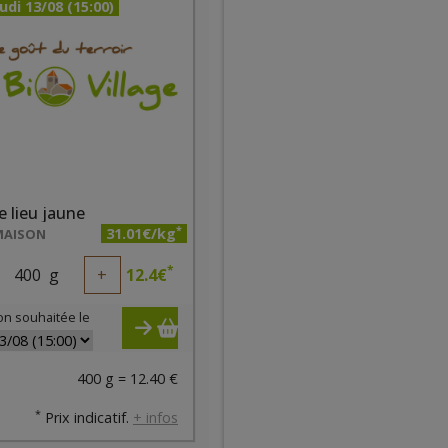
udi 13/08 (15:00)
de lieu jaune
*
31.01€/kg
MAISON
*
400
g
+
12.4
€
on souhaitée le
400 g = 12.40 €
*
Prix indicatif.
+ infos