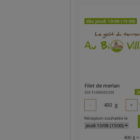
dès jeudi 13/08 (15:00)
Filet de merlan
2
SIX FUMAISON
-
400
g
+
Réception souhaitée le
400 g =