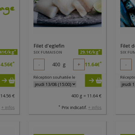
Filet d'eglefin
Filet 
*
*
.41€/kg
29.1€/kg
SIX FUMAISON
SIX FU
*
*
4.56
€
-
400
g
+
11.64
€
-
Réception souhaitée le
Récepti
 14.56 €
400 g = 11.64 €
*
.
+ infos
Prix indicatif.
+ infos