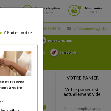
0
fiez-vous
Lieu de réception
Mon panier
Magasin
0.00 €
(0032) 069/44.55.01
info@aubiovillage.be
le
? Faites votre
CHARCUTERIE
POISSONNERIE
TOSE, ...
SURGELÉS
BOISSONS
CADEAUX
VOTRE PANIER
ite et recevez
ent à votre
Votre panier est
actuellement vide
 :
*
25.28€/kg
Pour le remplir, il vous
 locale/bio