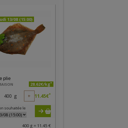
udi 13/08 (15:00)
e plie
*
28.62€/kg
MAISON
*
400
g
+
11.45
€
on souhaitée le
400 g = 11.45 €