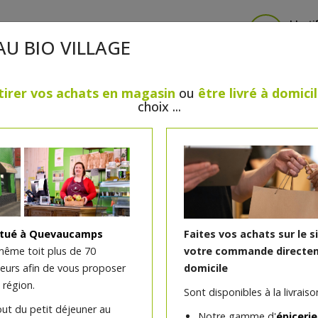
Identi
AU BIO VILLAGE
tirer vos achats en magasin
ou
être livré à domici
choix ...
CRÈMERIE
FROMAGES
VIANDES & VOLAILLES
BOULANGERIE / PÂTISSERIE
SANS GLUTEN, SANS LAC
PS
BEAUTÉ
HUILES ESSENTIELLES
MAISON
itué à Quevaucamps
Faites vos achats sur le s
même toit plus de 70
votre commande directem
teurs afin de vous proposer
domicile
Filet de lieu noir
 région.
Sont disponibles à la livraison
out du petit déjeuner au
Notre gamme d'
épicerie