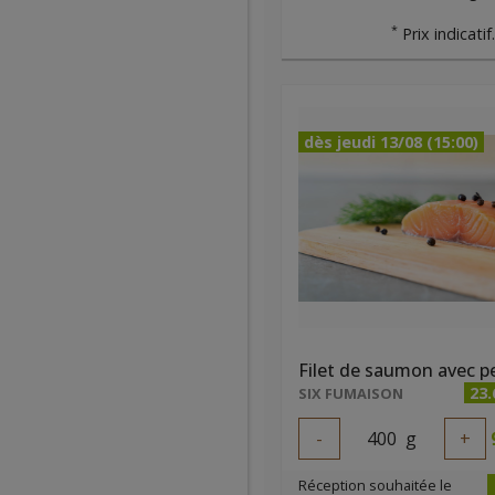
*
Prix indicatif
dès jeudi 13/08 (15:00)
Filet de saumon avec p
23
SIX FUMAISON
-
400
g
+
Réception souhaitée le