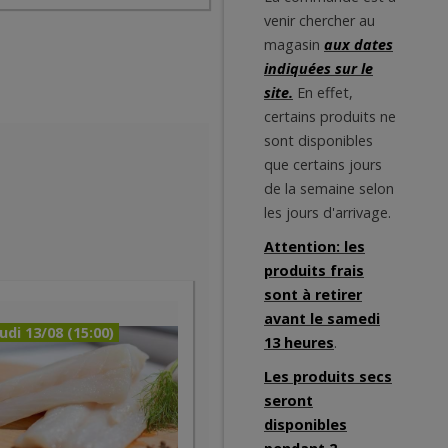
venir chercher au
magasin
aux dates
indiquées sur le
site.
En effet,
certains produits ne
sont disponibles
que certains jours
de la semaine selon
les jours d'arrivage.
Attention: les
produits frais
sont à retirer
avant le samedi
udi 13/08 (15:00)
13 heures
.
Les produits secs
seront
disponibles