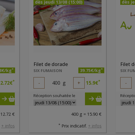
dès jeudi 13/08 (15:00)
dès je
Filet de dorade
Filet 
*
*
8€/kg
39.75€/kg
SIX FUMAISON
SIX FU
*
*
2.72
€
-
400
g
+
15.9
€
-
Réception souhaitée le
Récepti
 12.72 €
400 g = 15.90 €
*
.
+ infos
Prix indicatif.
+ infos