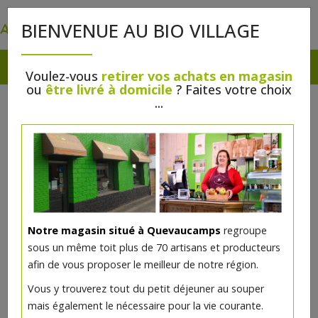
0
BIENVENUE AU BIO VILLAGE
Voulez-vous
retirer vos achats en magasin
ou
être livré à domicile
? Faites votre choix
...
Notre magasin situé à Quevaucamps
regroupe
sous un même toit plus de 70 artisans et producteurs
afin de vous proposer le meilleur de notre région.
Brie aux herbes bio
Vous y trouverez tout du petit déjeuner au souper
mais également le nécessaire pour la vie courante.
24.43€/kg