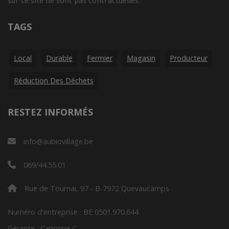
sur ce site ne sont pas contractuelles.
TAGS
Local
Durable
Fermier
Magasin
Producteur
Réduction Des Déchets
RESTEZ INFORMÉS
info@aubiovillage.be
069/44.55.01
Rue de Tournai, 97 - B-7972 Quevaucamps
Numéro d'entreprise : BE 0501.970.644
Gérante : Canonne C.