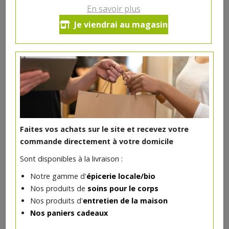
En savoir plus
Ce produit est indisponible pour le moment.
Je viendrai au magasin
DANS LA MÊME CATÉGORIE ...
Faites vos achats sur le site et recevez votre
commande directement à votre domicile
Sont disponibles à la livraison :
Notre gamme d'
épicerie locale/bio
Nos produits de
soins pour le corps
Nos produits d'
entretien de la maison
Nos paniers cadeaux
Burrata bio 125g Delibio
2.97€/pc