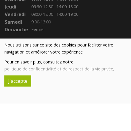
Jeudi
09:30-12:30
14:00-18:00
Vendredi
09:00-12:30
14:00-19:00
Samedi
9:00-13:00
Dimanche
Fermé
Nous utilisons sur ce site des cookies pour faciliter votre
navigation et améliorer votre expérience.
Pour en savoir plus, consultez notre
politique de confidentialité et de respect de la vie privée
.
J'accepte
Réalisé avec
par
MonSiteAMoi