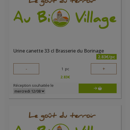
Urine canette 33 cl Brasserie du Borinage
2.83€/pc
-
+
1
pc
2.83
€
Réception souhaitée le