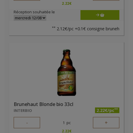
2.22
€
Réception souhaitée le
**
2.12€/pc +0.1€ consigne bruneh
Brunehaut Blonde bio 33cl
**
2.22€/pc
INTERBIO
-
+
1
pc
2.22
€