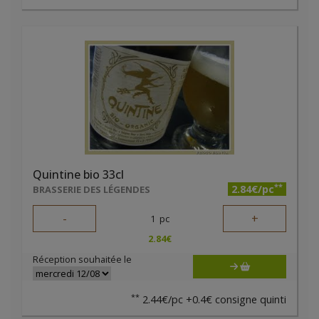
Quintine bio 33cl
**
2.84€/pc
BRASSERIE DES LÉGENDES
-
+
1
pc
2.84
€
Réception souhaitée le
**
2.44€/pc +0.4€ consigne quinti