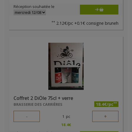
Réception souhaitée le
**
2.12€/pc +0.1€ consigne bruneh
Coffret 2 DiÔle 75cl + verre
**
18.4€/pc
BRASSERIE DES CARRIÈRES
-
+
1
pc
18.4
€