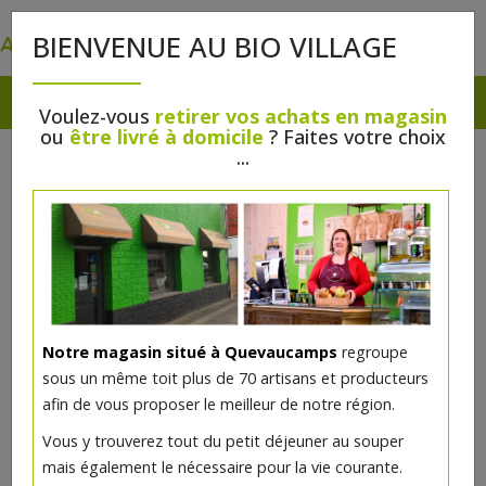
0
BIENVENUE AU BIO VILLAGE
Voulez-vous
retirer vos achats en magasin
ou
être livré à domicile
? Faites votre choix
...
Notre magasin situé à Quevaucamps
regroupe
sous un même toit plus de 70 artisans et producteurs
afin de vous proposer le meilleur de notre région.
Moinette bio 33cl
Vous y trouverez tout du petit déjeuner au souper
mais également le nécessaire pour la vie courante.
2.49€/pc