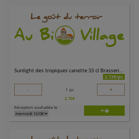
Sunlight des tropiques canette 33 cl Brasserie du Borinage
2.72€/pc
-
+
1
pc
2.72
€
Réception souhaitée le