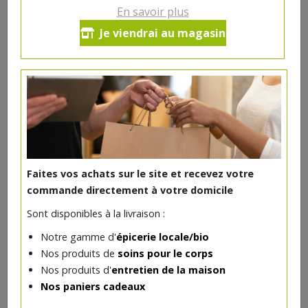
En savoir plus
Ce produit est indisponible pour le moment.
Je viendrai au magasin
DANS LA MÊME CATÉGORIE ...
Faites vos achats sur le site et recevez votre
commande directement à votre domicile
Sont disponibles à la livraison :
Notre gamme d'
épicerie locale/bio
Nos produits de
soins pour le corps
Nos produits d'
entretien de la maison
Nos paniers cadeaux
Baraque 33 cl Brasserie du Borinage
**
2.73€/pc