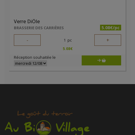
Verre DiÔle
5.08€/pc
BRASSERIE DES CARRIÈRES
-
+
1
pc
5.08
€
Réception souhaitée le