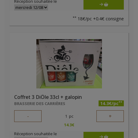
Réception souhaitée le
**
18€/pc +0.4€ consigne
Coffret 3 DiÔle 33cl + galopin
**
14.3€/pc
BRASSERIE DES CARRIÈRES
-
+
1
pc
14.3
€
Réception souhaitée le