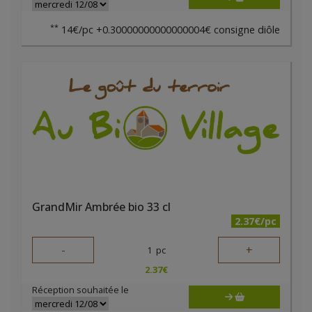
**
14€/pc +0.30000000000000004€ consigne diôle
GrandMir Ambrée bio 33 cl
2.37€/pc
-
+
1
pc
2.37
€
Réception souhaitée le