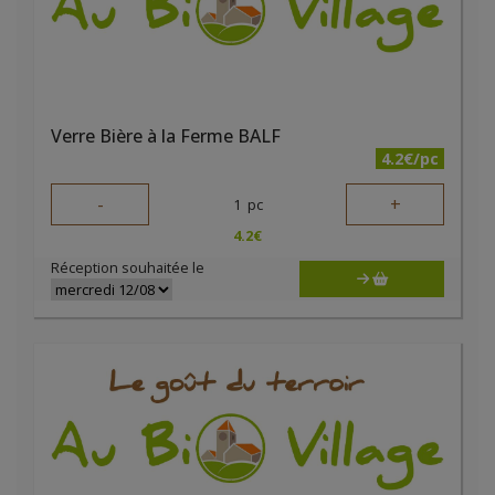
Verre Bière à la Ferme BALF
4.2€/pc
-
+
1
pc
4.2
€
Réception souhaitée le