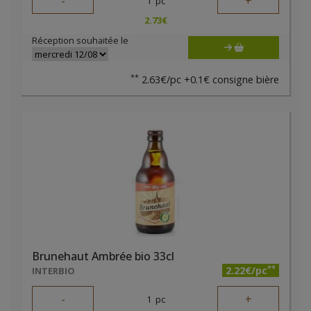
-
+
1
pc
2.73
€
Réception souhaitée le
**
2.63€/pc +0.1€ consigne bière
Brunehaut Ambrée bio 33cl
**
2.22€/pc
INTERBIO
-
+
1
pc