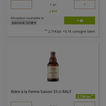
-
+
1
pc
2.81
€
Réception souhaitée le
**
2.71€/pc +0.1€ consigne bière
Bière à la Ferme Saison 33 cl BALF
**
2.73€/pc