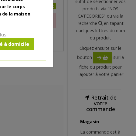
suffit de sélectionner vos
3.58€/pc
our le corps
produits via "NOS
n de la maison
CATEGORIES" ou via la
le moment.
recherche
en tapant
quelques lettres du nom
lus
du produit
ré à domicile
Cliquez ensuite sur le
bouton
sur la
fiche du produit pour
l'ajouter à votre panier
Retrait de
votre
commande
Magasin
La commande est à