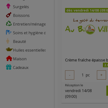
Surgelés
dès vendredi 14/08 (09:0
Boissons
Entretien/ménage
Soins et hygiène du corps
Beauté
Huiles essentielles
Maison
2.
Cadeaux
-
1
pc
+
Réception le
vendredi 14/08
(09:00)