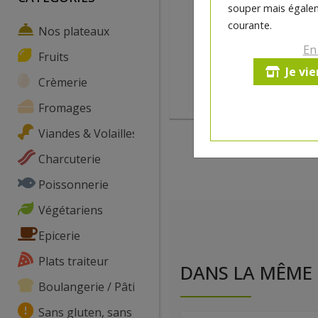
souper mais égalem
courante.
Nos plateaux
En
Fruits
Je vi
Crèmerie
Fromages
Viandes & Volailles
Charcuterie
Poissonnerie
Végétariens
Epicerie
Plats traiteur
DANS LA MÊME 
Boulangerie / Pâtisserie
Sans gluten, sans lactose, ...