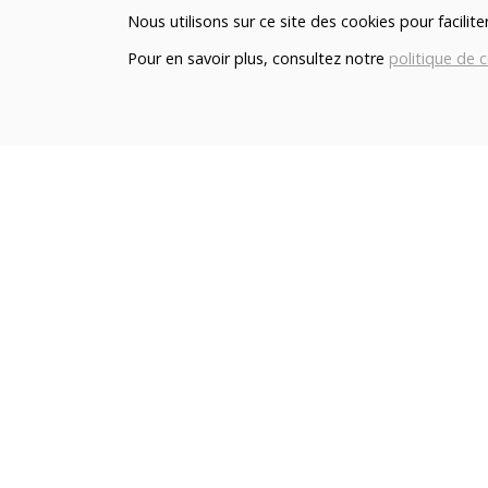
Nous utilisons sur ce site des cookies pour facilit
déjeuner au souper.
Pour en savoir plus, consultez notre
politique de c
Qui sommes nous ?
Le blog
Contact