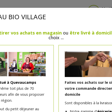
Identi
AU BIO VILLAGE
tirer vos achats en magasin
ou
être livré à domici
choix ...
CRÈMERIE
FROMAGES
VIANDES & VOLAILLES
BOULANGERIE / PÂTISSERIE
SANS GLUTEN, SANS LAC
PS
BEAUTÉ
HUILES ESSENTIELLES
MAISON
itué à Quevaucamps
Faites vos achats sur le s
même toit plus de 70
votre commande directem
teurs afin de vous proposer
domicile
Crème fraîche bio 42%M
 région.
Sont disponibles à la livraison
Bioferme
out du petit déjeuner au
Notre gamme d'
épicerie