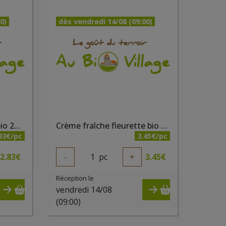
0)
dès vendredi 14/08 (09:00)
Crème fraîche épaisse bio 20cl Grandeur Nature
Crème fraîche fleurette bio 25cl Grandeur Nature
83€/pc
3.45€/pc
2.83
€
-
1
pc
+
3.45
€
Réception le
vendredi 14/08
(09:00)