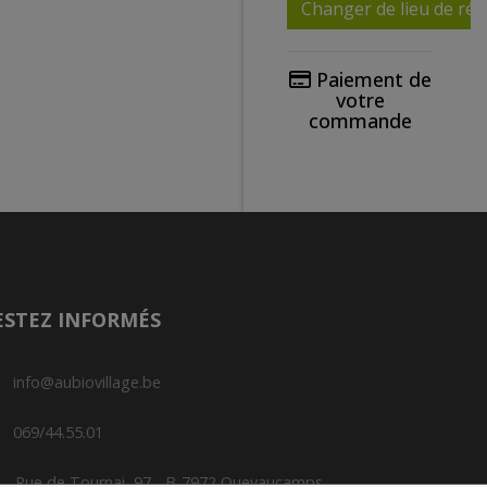
Changer de lieu de réc
Paiement de
votre
commande
Le paiement de vos
achats se fera lors
de la réception de
ceux-ci en magasin.
Pas de paiement
en ligne.
ESTEZ INFORMÉS
Nous acceptons les
cartes bancaires
info@aubiovillage.be
ainsi que les tickets
restaurant Edenred,
069/44.55.01
Sodexo et Monnize.
Vous pouvez égal
Rue de Tournai, 97 - B-7972 Quevaucamps