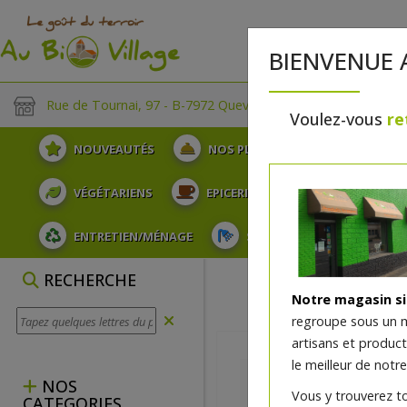
BIENVENUE 
Rue de Tournai, 97 - B-7972 Quevaucamps
Voulez-vous
re
NOUVEAUTÉS
NOS PLATEAUX
FRUITS
VÉGÉTARIENS
EPICERIE
PLATS TRAITEUR
ENTRETIEN/MÉNAGE
SOINS ET HYGIÈNE DU COR
RECHERCHE
Notre magasin s
regroupe sous un 
artisans et produc
le meilleur de notre
NOS
Vous y trouverez t
CATEGORIES