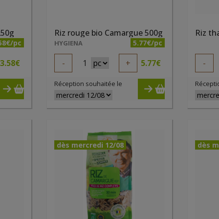
250g
Riz rouge bio Camargue 500g
Riz th
58€/pc
5.77€/pc
HYGIENA
3.58
€
-
1
+
5.77
€
-
Réception souhaitée le
Récepti
dès mercredi 12/08
dès m