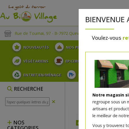
BIENVENUE 
Rue de Tournai, 97 - B-7972 Quevaucamps
Voulez-vous
re
NOUVEAUTÉS
NOS PLATEAUX
FRUITS
VÉGÉTARIENS
EPICERIE
PLATS TRAITEUR
ENTRETIEN/MÉNAGE
SOINS ET HYGIÈNE DU COR
RECHERCHE
Notre magasin s
regroupe sous un 
artisans et produc
le meilleur de notre
NOS
dès mercredi 12/08
Vous y trouverez t
CATEGORIES