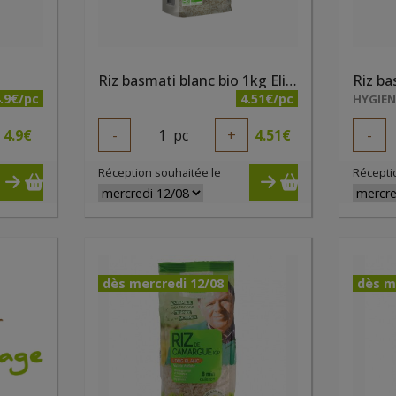
Riz basmati blanc bio 1kg Elibio
.9€/pc
4.51€/pc
HYGIE
4.9
€
-
1
pc
+
4.51
€
-
Réception souhaitée le
Récepti
dès mercredi 12/08
dès m