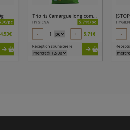
0g
Trio riz Camargue long complet bio 500g
53€/pc
5.71€/pc
HYGIENA
HYGIE
4.53
€
-
1
+
5.71
€
-
Réception souhaitée le
Récepti