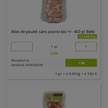
Ailes de poulet sans pointe bio +/- 450 gr Belki
12.93€/kg
-
+
1
pc
5.82
€
Réception le
vendredi 14/08 (09:00)
1 pc = ± 0.45 kg = ± 5.82 €