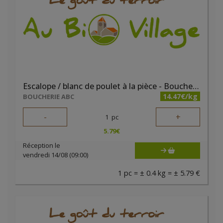
Escalope / blanc de poulet à la pièce - Boucherie ABC
14.47€/kg
BOUCHERIE ABC
-
+
1
pc
5.79
€
Réception le
vendredi 14/08 (09:00)
1 pc = ± 0.4 kg = ± 5.79 €