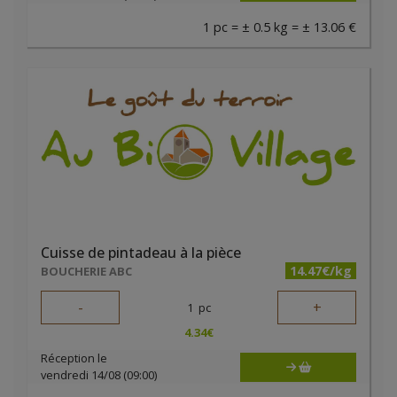
1 pc = ± 0.5 kg = ± 13.06 €
Cuisse de pintadeau à la pièce
14.47€/kg
BOUCHERIE ABC
-
+
1
pc
4.34
€
Réception le
vendredi 14/08 (09:00)