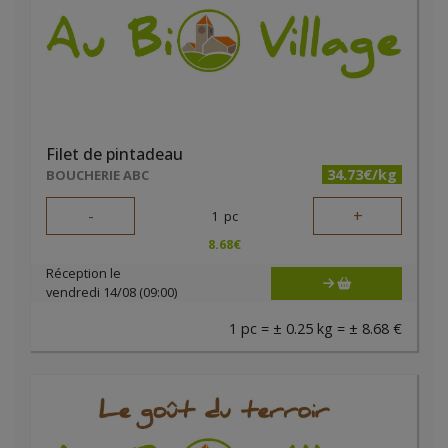
Filet de pintadeau
34.73€/kg
BOUCHERIE ABC
-
+
1
pc
8.68
€
Réception le
vendredi 14/08 (09:00)
1 pc = ± 0.25 kg = ± 8.68 €