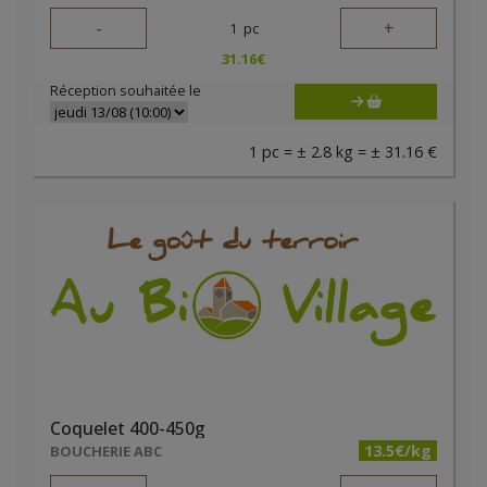
-
+
1
pc
31.16
€
Réception souhaitée le
1 pc = ± 2.8 kg = ± 31.16 €
Coquelet 400-450g
13.5€/kg
BOUCHERIE ABC