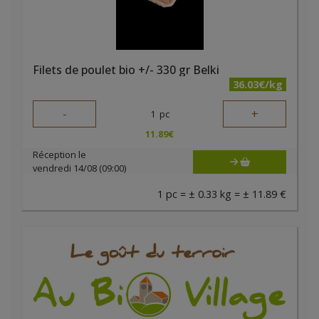
Filets de poulet bio +/- 330 gr Belki
36.03€/kg
-
+
1
pc
11.89
€
Réception le
vendredi 14/08 (09:00)
1 pc = ± 0.33 kg = ± 11.89 €