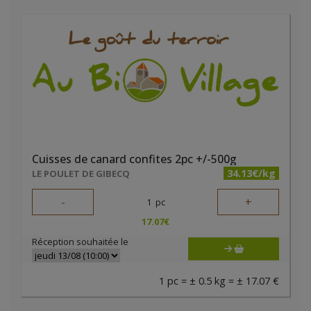
Cuisses de canard confites 2pc +/-500g
34.13€/kg
LE POULET DE GIBECQ
-
+
1
pc
17.07
€
Réception souhaitée le
1 pc = ± 0.5 kg = ± 17.07 €