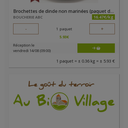
Brochettes de dinde non marinées (paquet de 2 pièces)
16.47€/kg
BOUCHERIE ABC
-
+
1
paquet
5.93
€
Réception le
vendredi 14/08 (09:00)
1 paquet = ± 0.36 kg = ± 5.93 €