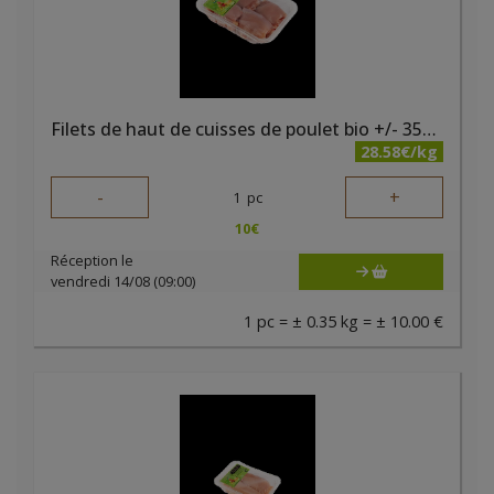
Filets de haut de cuisses de poulet bio +/- 350 gr Kari
28.58€/kg
-
+
1
pc
10
€
Réception le
vendredi 14/08 (09:00)
1 pc = ± 0.35 kg = ± 10.00 €