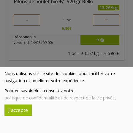
Pilons de poulet bio +/- 520 gr Belki
13.2€/kg
-
+
1
pc
6.86
€
Réception le
vendredi 14/08 (09:00)
1 pc = ± 0.52 kg = ± 6.86 €
Nous utilisons sur ce site des cookies pour faciliter votre
navigation et améliorer votre expérience.
Pour en savoir plus, consultez notre
politique de confidentialité et de respect de la vie privée
.
J'accepte
Pilons de poulet marinés bio +/- 500 gr Belki