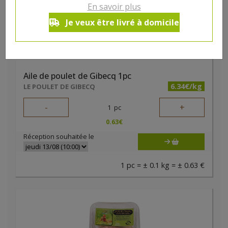
En savoir plus
Je veux être livré à domicile
Aile de poulet de Gibecq 1pc
6.34€/kg
LE POULET DE GIBECQ
-
+
1
pc
0.63
€
Réception souhaitée le
1 pc = ± 0.1 kg = ± 0.63 €