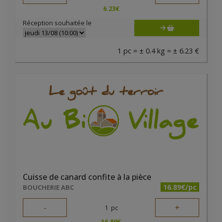
6.23
€
Réception souhaitée le
1 pc = ± 0.4 kg = ± 6.23 €
Cuisse de canard confite à la pièce
16.89€/pc
BOUCHERIE ABC
-
+
1
pc
16.89
€