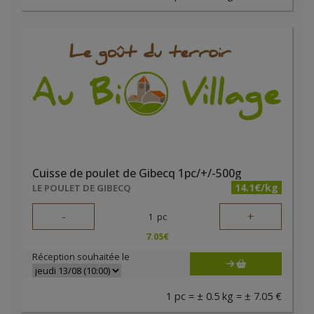
Cuisse de poulet de Gibecq 1pc/+/-500g
14.1€/kg
LE POULET DE GIBECQ
-
+
1
pc
7.05
€
Réception souhaitée le
1 pc = ± 0.5 kg = ± 7.05 €