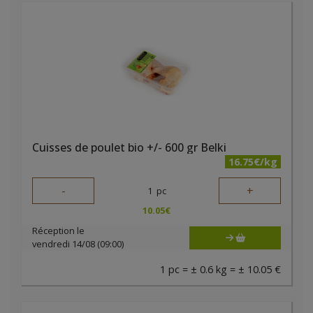
Cuisses de poulet bio +/- 600 gr Belki
16.75€/kg
-
+
1
pc
10.05
€
Réception le
vendredi 14/08 (09:00)
1 pc = ± 0.6 kg = ± 10.05 €