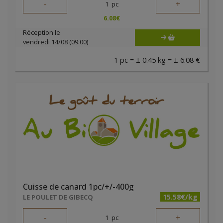
-
+
1
pc
6.08
€
Réception le
vendredi 14/08 (09:00)
1 pc = ± 0.45 kg = ± 6.08 €
Cuisse de canard 1pc/+/-400g
15.58€/kg
LE POULET DE GIBECQ
-
+
1
pc