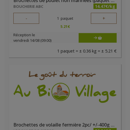
Brochettes de poulet non marinées (paquet de 2 pièces) - Boucherie ABC
14.47€/kg
BOUCHERIE ABC
-
+
1
paquet
5.21
€
Réception le
vendredi 14/08 (09:00)
1 paquet = ± 0.36 kg = ± 5.21 €
Brochettes de volaille fermière 2pc/ +/-400g Gibecq