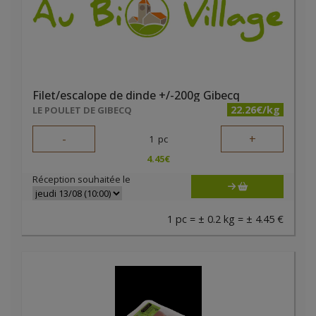
Filet/escalope de dinde +/-200g Gibecq
22.26€/kg
LE POULET DE GIBECQ
-
+
1
pc
4.45
€
Réception souhaitée le
1 pc = ± 0.2 kg = ± 4.45 €