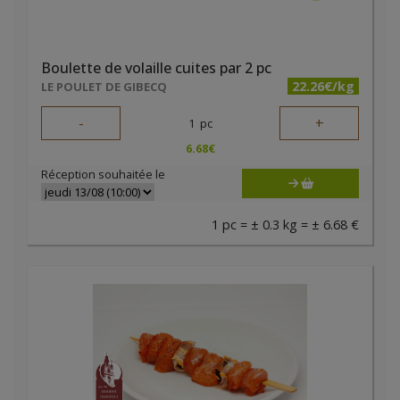
Boulette de volaille cuites par 2 pc
22.26€/kg
LE POULET DE GIBECQ
-
+
1
pc
6.68
€
Réception souhaitée le
1 pc = ± 0.3 kg = ± 6.68 €