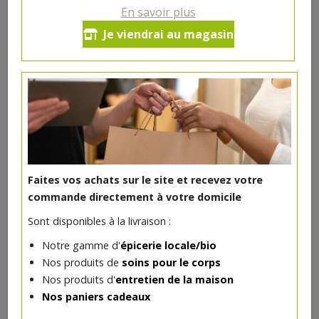
En savoir plus
Filet de poulet de Gibecq +/-300g
Je viendrai au magasin
24.04€/kg
-
+
1
pc
4.81
€
Réception souhaitée le
1 pc = ± 0.2 kg = ± 4.81 €
Faites vos achats sur le site et recevez votre
commande directement à votre domicile
Sont disponibles à la livraison :
DANS LA MÊME CATÉGORIE ...
Notre gamme d'
épicerie locale/bio
Nos produits de
soins pour le corps
Nos produits d'
entretien de la maison
Nos paniers cadeaux