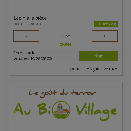
Lapin à la pièce
17.36€/kg
BOUCHERIE ABC
-
+
1
pc
26.04
€
Réception le
vendredi 14/08 (09:00)
1 pc = ± 1.5 kg = ± 26.04 €