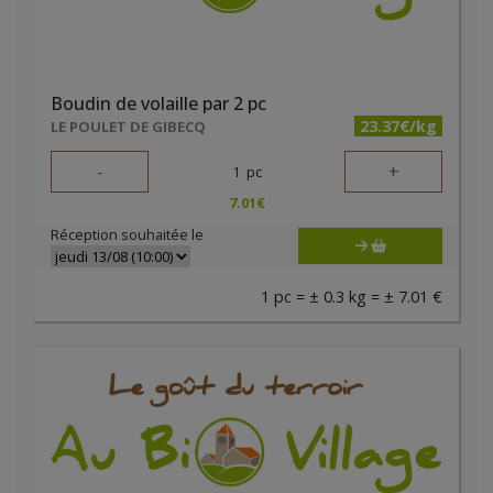
Boudin de volaille par 2 pc
23.37€/kg
LE POULET DE GIBECQ
-
+
1
pc
7.01
€
Réception souhaitée le
1 pc = ± 0.3 kg = ± 7.01 €