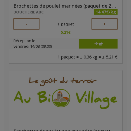
Brochettes de poulet marinées (paquet de 2 pièces) - Boucherie ABC
14.47€/kg
BOUCHERIE ABC
-
+
1
paquet
5.21
€
Réception le
vendredi 14/08 (09:00)
1 paquet = ± 0.36 kg = ± 5.21 €