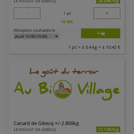
26.04€/kg
LE POULET DE GIBECQ
-
+
1
pc
10.42
€
Réception souhaitée le
1 pc = ± 0.4 kg = ± 10.42 €
Canard de Gibecq +/-2.800kg
11.13€/kg
LE POULET DE GIBECQ