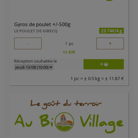
Gyros de poulet +/-500g
23.74€/kg
LE POULET DE GIBECQ
-
+
1
pc
11.87
€
Réception souhaitée le
1 pc = ± 0.5 kg = ± 11.87 €