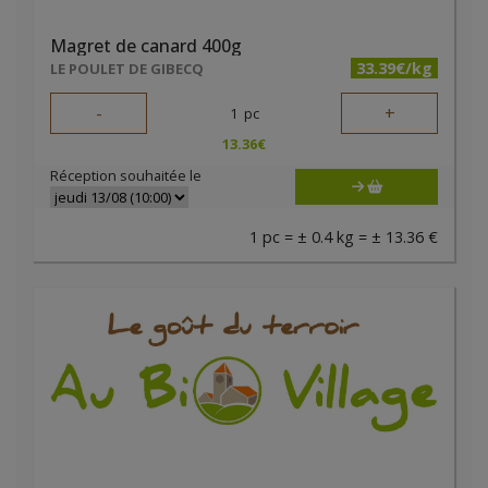
Magret de canard 400g
33.39€/kg
LE POULET DE GIBECQ
-
+
1
pc
13.36
€
Réception souhaitée le
1 pc = ± 0.4 kg = ± 13.36 €