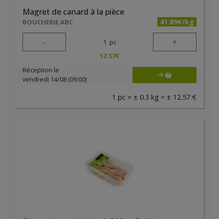
Magret de canard à la pièce
41.89€/kg
BOUCHERIE ABC
-
+
1
pc
12.57
€
Réception le
vendredi 14/08 (09:00)
1 pc = ± 0.3 kg = ± 12.57 €