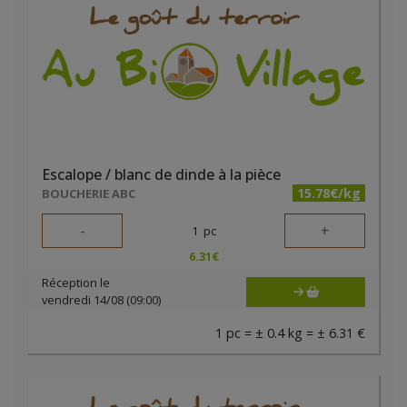
Escalope / blanc de dinde à la pièce
15.78€/kg
BOUCHERIE ABC
-
+
1
pc
6.31
€
Réception le
vendredi 14/08 (09:00)
1 pc = ± 0.4 kg = ± 6.31 €