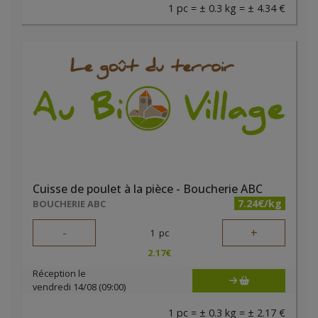
1 pc = ± 0.3 kg = ± 4.34 €
Cuisse de poulet à la pièce - Boucherie ABC
7.24€/kg
BOUCHERIE ABC
-
+
1
pc
2.17
€
Réception le
vendredi 14/08 (09:00)
1 pc = ± 0.3 kg = ± 2.17 €