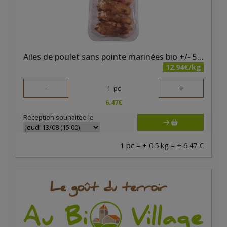
Ailes de poulet sans pointe marinées bio +/- 500 gr Belki
12.94€/kg
-
+
1
pc
6.47
€
Réception souhaitée le
1 pc = ± 0.5 kg = ± 6.47 €