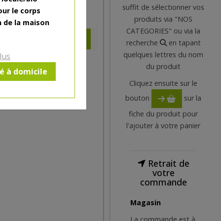
suffit de sélectionner vos
our le corps
4.28
€
produits via "NOS
n de la maison
CATEGORIES" ou via la
recherche
en tapant
quelques lettres du nom
lus
du produit
ré à domicile
Cliquez ensuite sur le
bouton
sur la
fiche du produit pour
l'ajouter à votre panier
Retrait de
votre
commande
Magasin
La commande est à