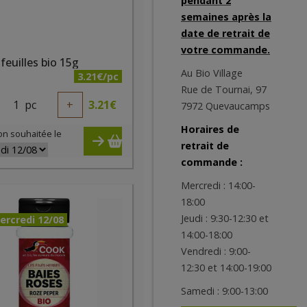
pendant 2
semaines après la
date de retrait de
votre commande.
feuilles bio 15g
Au Bio Village
3.21€/pc
Rue de Tournai, 97
1
pc
+
3.21
€
7972 Quevaucamps
Horaires de
on souhaitée le
retrait de
commande :
Mercredi : 14:00-
18:00
Jeudi : 9:30-12:30 et
ercredi 12/08
14:00-18:00
Vendredi : 9:00-
12:30 et 14:00-19:00
Samedi : 9:00-13:00