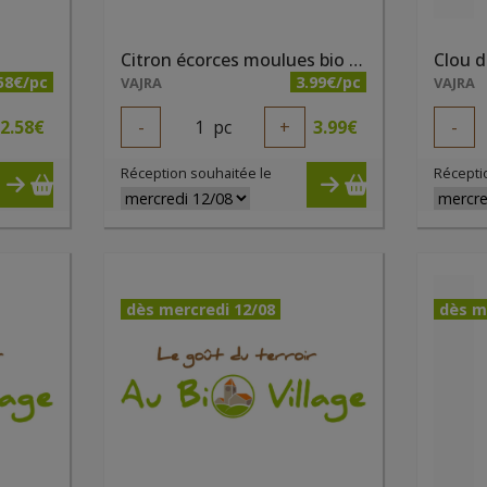
Citron écorces moulues bio 32g
Clou d
58€/pc
3.99€/pc
VAJRA
VAJRA
2.58
€
-
1
pc
+
3.99
€
-
Réception souhaitée le
Récepti
dès mercredi 12/08
dès m