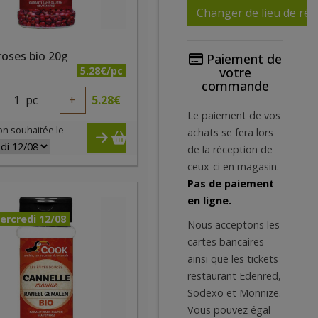
Changer de lieu de réc
roses bio 20g
Paiement de
5.28€/pc
votre
commande
1
pc
+
5.28
€
Le paiement de vos
on souhaitée le
achats se fera lors
de la réception de
ceux-ci en magasin.
Pas de paiement
en ligne.
ercredi 12/08
Nous acceptons les
cartes bancaires
ainsi que les tickets
restaurant Edenred,
Sodexo et Monnize.
Vous pouvez égal