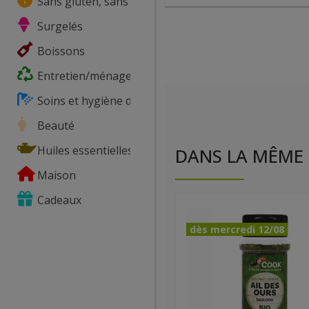
Sans gluten, sans lactose, ...
Surgelés
Boissons
Entretien/ménage
Soins et hygiène du corps
Beauté
Huiles essentielles
DANS LA MÊME 
Maison
Cadeaux
dès mercredi 12/08