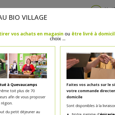
Identi
AU BIO VILLAGE
tirer vos achats en magasin
ou
être livré à domici
choix ...
CRÈMERIE
FROMAGES
VIANDES & VOLAILLES
BOULANGERIE / PÂTISSERIE
SANS GLUTEN, SANS LAC
PS
BEAUTÉ
HUILES ESSENTIELLES
MAISON
itué à Quevaucamps
Faites vos achats sur le s
même toit plus de 70
votre commande directem
teurs afin de vous proposer
domicile
Poivre noir moulu bio 45
 région.
Sont disponibles à la livraison
out du petit déjeuner au
Notre gamme d'
épicerie