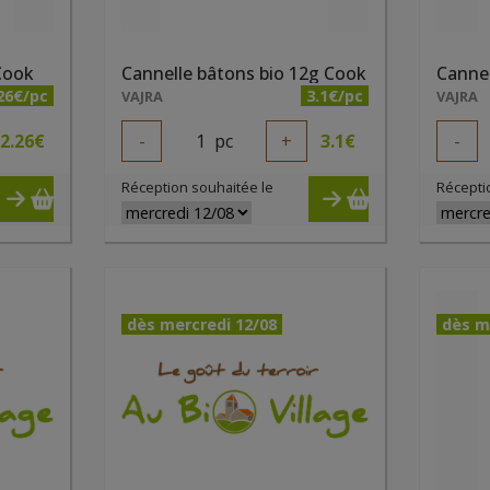
 Cook
Cannelle bâtons bio 12g Cook
26€/pc
3.1€/pc
VAJRA
VAJRA
2.26
€
-
1
pc
+
3.1
€
-
Réception souhaitée le
Récepti
dès mercredi 12/08
dès m