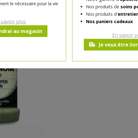
ent le nécessaire pour la vie
Nos produits de
soins p
-
1
pc
+
Nos produits d'
entretie
Réception souhaitée le
 savoir plus
Nos paniers cadeaux
endrai au magasin
En savoir p
Je veux être liv