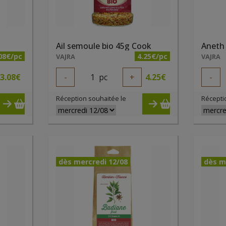
Ail semoule bio 45g Cook
Aneth 
08€/pc
4.25€/pc
VAJRA
VAJRA
3.08
€
-
1
pc
+
4.25
€
-
Réception souhaitée le
Récepti
dès mercredi 12/08
dès m