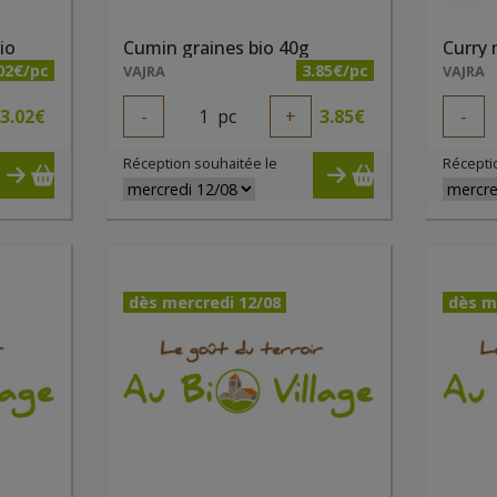
io
Cumin graines bio 40g
Curry
02€/pc
3.85€/pc
VAJRA
VAJRA
3.02
€
-
1
pc
+
3.85
€
-
Réception souhaitée le
Récepti
dès mercredi 12/08
dès m