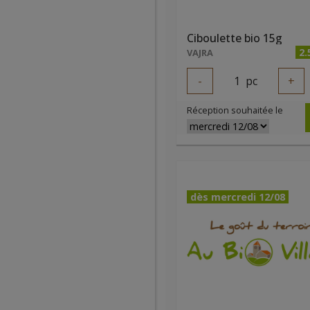
Ciboulette bio 15g
2.
VAJRA
-
1
pc
+
Réception souhaitée le
dès mercredi 12/08