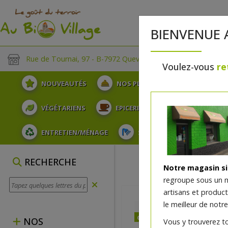
BIENVENUE 
Rue de Tournai, 97 - B-7972 Quevaucamps
Voulez-vous
re
NOUVEAUTÉS
NOS PLATEAUX
FRUITS
VÉGÉTARIENS
EPICERIE
PLATS TRAITEUR
ENTRETIEN/MÉNAGE
SOINS ET HYGIÈNE DU COR
RECHERCHE
Notre magasin s
regroupe sous un 
artisans et produc
le meilleur de notre
dès mercredi 12/08
NOS
Vous y trouverez t