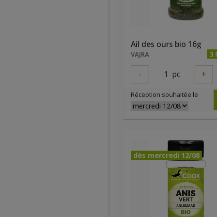
Ail des ours bio 16g
3.
VAJRA
-
1
pc
+
Réception souhaitée le
dès mercredi 12/08