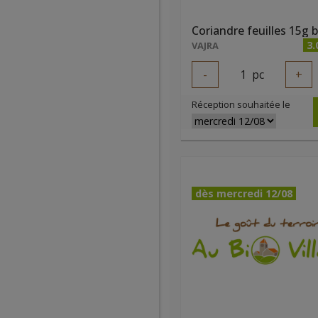
Coriandre feuilles 15g b
3.
VAJRA
-
1
pc
+
Réception souhaitée le
dès mercredi 12/08