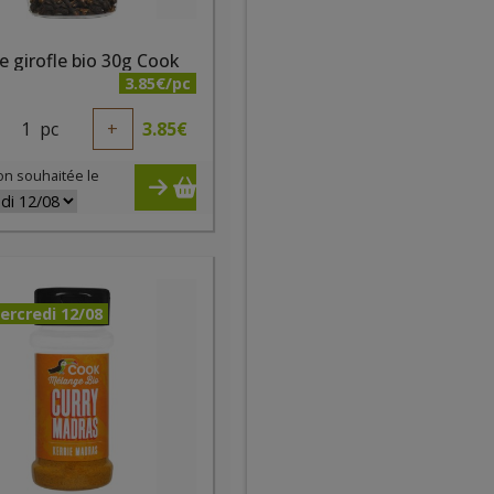
e girofle bio 30g Cook
3.85€/pc
1
pc
+
3.85
€
on souhaitée le
ercredi 12/08