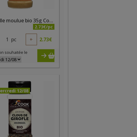
Cannelle moulue bio 35g Cook
2.73€/pc
1
pc
+
2.73
€
on souhaitée le
ercredi 12/08