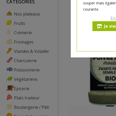
CATEGORIES
souper mais égalem
courante.
Nos plateaux
En
Fruits
Je vi
Crèmerie
Fromages
Viandes & Volailles
Charcuterie
Poissonnerie
Végétariens
Epicerie
Plats traiteur
Boulangerie / Pâtisserie