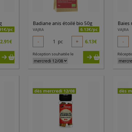
g
Badiane anis étoilé bio 50g
Baies 
91€/pc
6.13€/pc
VAJRA
VAJRA
2.91
€
-
1
pc
+
6.13
€
-
Réception souhaitée le
Récepti
dès mercredi 12/08
dès m