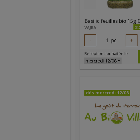
Basilic feuilles bio 15g
2.
VAJRA
-
1
pc
+
Réception souhaitée le
dès mercredi 12/08