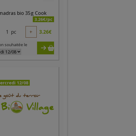
 madras bio 35g Cook
3.26€/pc
1
pc
+
3.26
€
on souhaitée le
ercredi 12/08