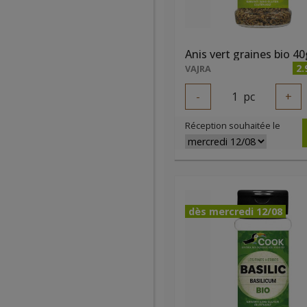
Anis vert graines bio 40
2.
VAJRA
-
1
pc
+
Réception souhaitée le
dès mercredi 12/08