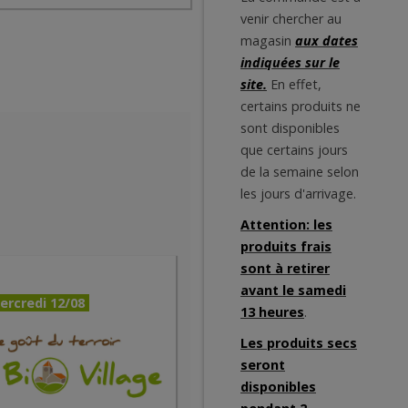
venir chercher au
magasin
aux dates
indiquées sur le
site.
En effet,
certains produits ne
sont disponibles
que certains jours
de la semaine selon
les jours d'arrivage.
Attention: les
produits frais
sont à retirer
avant le samedi
ercredi 12/08
13 heures
.
Les produits secs
seront
disponibles