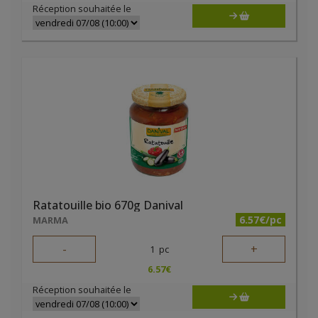
Réception souhaitée le
Ratatouille bio 670g Danival
6.57€/pc
MARMA
-
+
1
pc
6.57
€
Réception souhaitée le