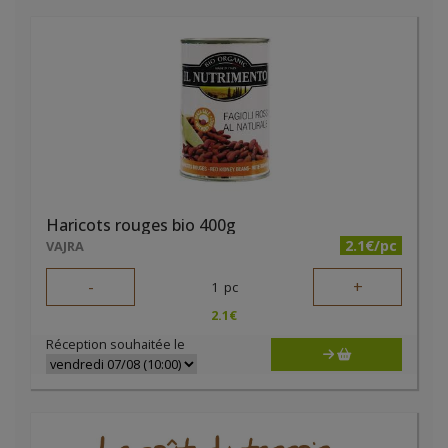
Haricots rouges bio 400g
2.1€/pc
VAJRA
-
+
1
pc
2.1
€
Réception souhaitée le