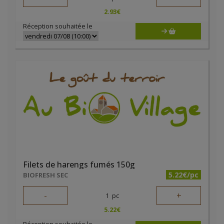
2.93
€
Réception souhaitée le
Filets de harengs fumés 150g
5.22€/pc
BIOFRESH SEC
-
+
1
pc
5.22
€