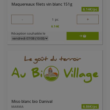
Maquereaux filets vin blanc 151g
6.14€/pc
-
+
1
pc
6.14
€
Réception souhaitée le
Miso blanc bio Danival
6.86€/pc
MARMA