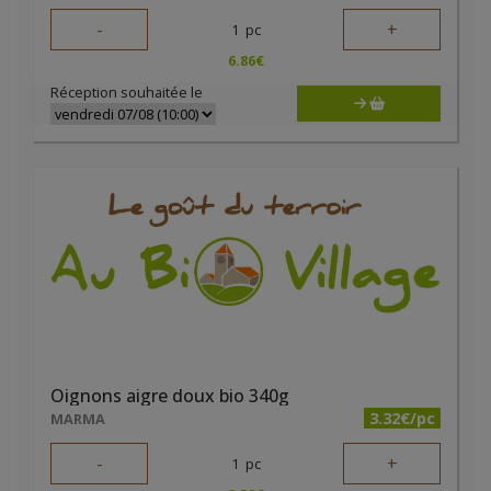
-
+
1
pc
6.86
€
Réception souhaitée le
Oignons aigre doux bio 340g
3.32€/pc
MARMA
-
+
1
pc