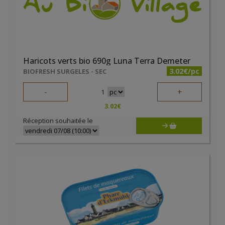
Haricots verts bio 690g Luna Terra Demeter
3.02€/pc
BIOFRESH SURGELES - SEC
-
+
1
3.02
€
Réception souhaitée le