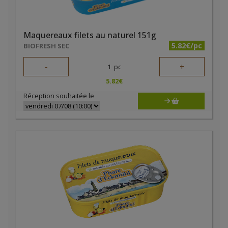
Maquereaux filets au naturel 151g
5.82€/pc
BIOFRESH SEC
-
+
1
pc
5.82
€
Réception souhaitée le