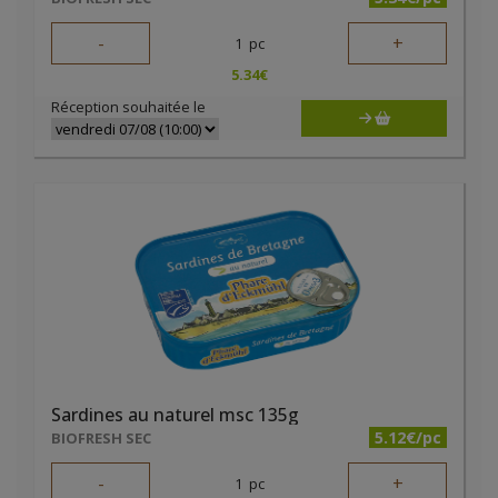
-
+
1
pc
5.34
€
Réception souhaitée le
Sardines au naturel msc 135g
5.12€/pc
BIOFRESH SEC
-
+
1
pc