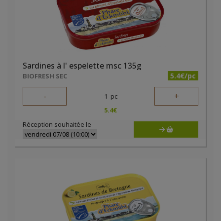
Sardines à l' espelette msc 135g
5.4€/pc
BIOFRESH SEC
-
+
1
pc
5.4
€
Réception souhaitée le