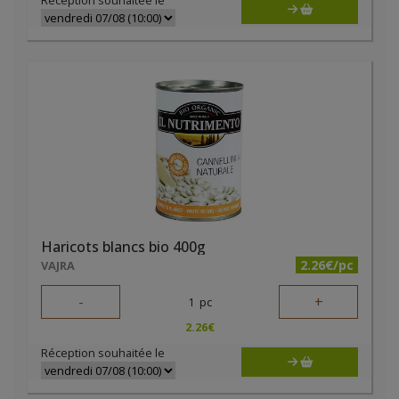
Réception souhaitée le
Haricots blancs bio 400g
2.26€/pc
VAJRA
-
+
1
pc
2.26
€
Réception souhaitée le