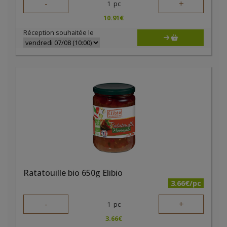
-
+
1
pc
10.91
€
Réception souhaitée le
Ratatouille bio 650g Elibio
3.66€/pc
-
+
1
pc
3.66
€