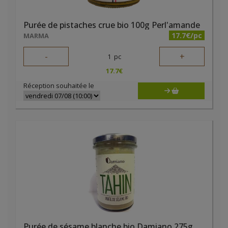
Purée de pistaches crue bio 100g Perl'amande
17.7€/pc
MARMA
-
+
1
pc
17.7
€
Réception souhaitée le
Purée de sésame blanche bio Damiano 275g