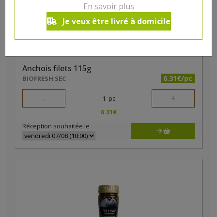
En savoir plus
Je veux être livré à domicile
Anchois filets 115g
6.31€/pc
BIOFRESH SEC
-
+
1
pc
6.31
€
Réception souhaitée le