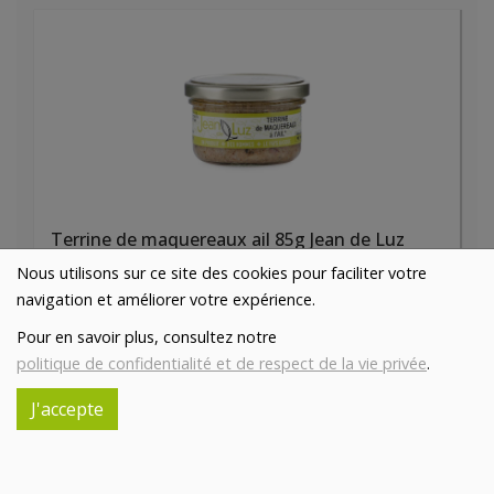
Terrine de maquereaux ail 85g Jean de Luz
5.75€/pc
Nous utilisons sur ce site des cookies pour faciliter votre
navigation et améliorer votre expérience.
-
+
1
pc
Pour en savoir plus, consultez notre
5.75
€
politique de confidentialité et de respect de la vie privée
.
Réception souhaitée le
J'accepte