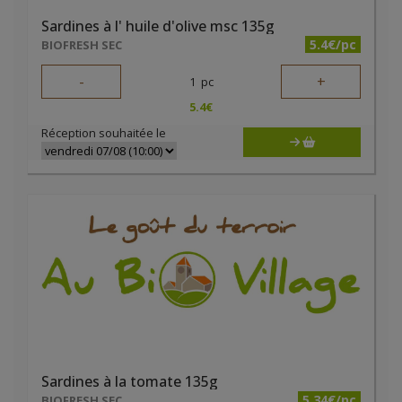
Sardines à l' huile d'olive msc 135g
5.4€/pc
BIOFRESH SEC
-
+
1
pc
5.4
€
Réception souhaitée le
Sardines à la tomate 135g
5.34€/pc
BIOFRESH SEC