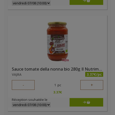
Sauce tomate della nonna bio 280g Il Nutrimento
3.37€/pc
VAJRA
-
+
1
pc
3.37
€
Réception souhaitée le