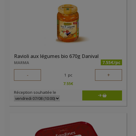
Ravioli aux légumes bio 670g Danival
7.55€/pc
MARMA
-
+
1
pc
7.55
€
Réception souhaitée le