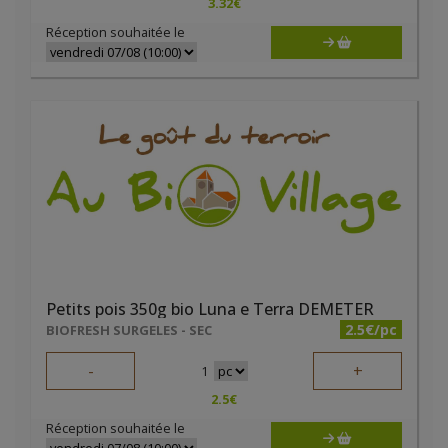
3.32
€
Réception souhaitée le
Petits pois 350g bio Luna e Terra DEMETER
2.5€/pc
BIOFRESH SURGELES - SEC
-
+
1
2.5
€
Réception souhaitée le