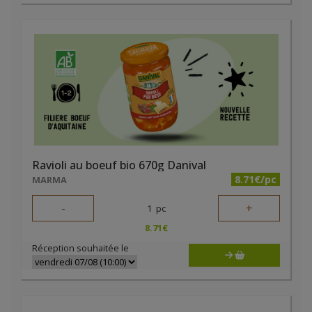
Ravioli au boeuf bio 670g Danival
8.71€/pc
MARMA
-
+
1
pc
8.71
€
Réception souhaitée le