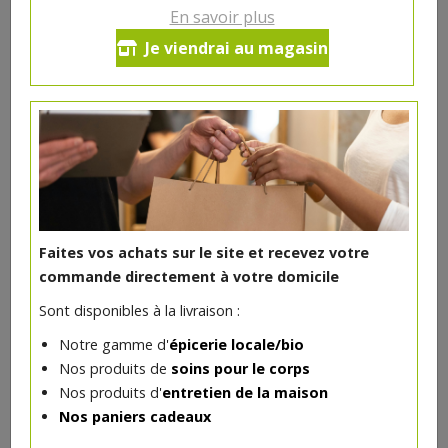
En savoir plus
Maquereaux filets moutarde
Je viendrai au magasin
144g
6.14€/pc
-
+
1
pc
6.14
€
Réception souhaitée le
Faites vos achats sur le site et recevez votre
commande directement à votre domicile
Sont disponibles à la livraison :
DANS LA MÊME CATÉGORIE ...
Notre gamme d'
épicerie locale/bio
Nos produits de
soins pour le corps
Nos produits d'
entretien de la maison
Nos paniers cadeaux