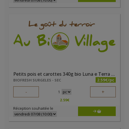
Petits pois et carottes 340g bio Luna e Terra DEMETER
2.59€/pc
BIOFRESH SURGELES - SEC
-
+
1
2.59
€
Réception souhaitée le