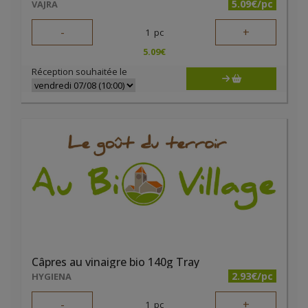
5.09€/pc
VAJRA
-
+
1
pc
5.09
€
Réception souhaitée le
Câpres au vinaigre bio 140g Tray
2.93€/pc
HYGIENA
-
+
1
pc