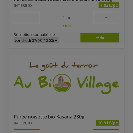
7.03€/pc
INTERBIO
-
+
1
pc
7.03
€
Réception souhaitée le
Purée noisette bio Kasana 280g
10.91€/pc
INTERBIO