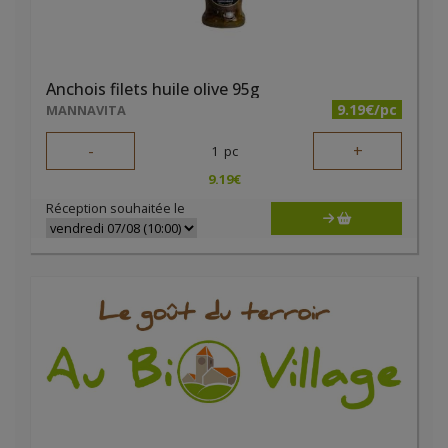
Anchois filets huile olive 95g
9.19€/pc
MANNAVITA
-
+
1
pc
9.19
€
Réception souhaitée le