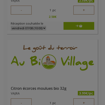
2.58€/pc
VAJRA
-
+
1
pc
2.58
€
Réception souhaitée le
Citron écorces moulues bio 32g
3.99€/pc
VAJRA
-
+
1
pc