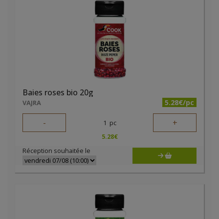
Baies roses bio 20g
5.28€/pc
VAJRA
-
+
1
pc
5.28
€
Réception souhaitée le