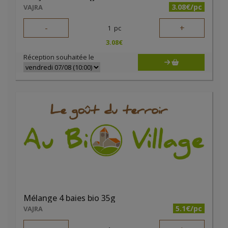
3.08€/pc
VAJRA
-
+
1
pc
3.08
€
Réception souhaitée le
Mélange 4 baies bio 35g
5.1€/pc
VAJRA