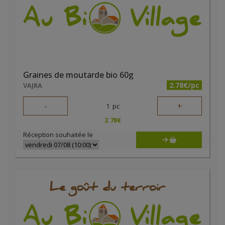
Graines de moutarde bio 60g
2.78€/pc
VAJRA
-
+
1
pc
2.78
€
Réception souhaitée le