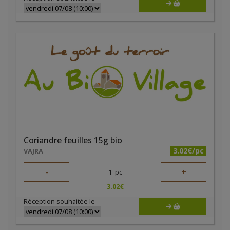
Coriandre feuilles 15g bio
3.02€/pc
VAJRA
-
+
1
pc
3.02
€
Réception souhaitée le