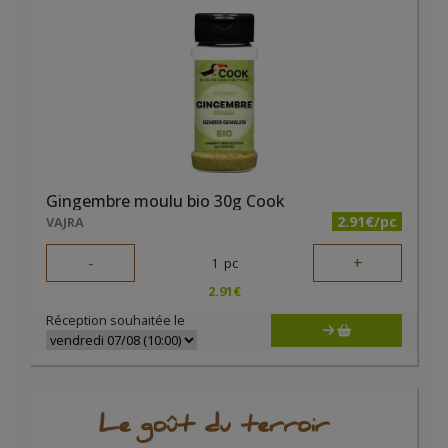
Gingembre moulu bio 30g Cook
2.91€/pc
VAJRA
-
+
1
pc
2.91
€
Réception souhaitée le