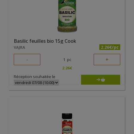
Basilic feuilles bio 15g Cook
2.26€/pc
VAJRA
-
+
1
pc
2.26
€
Réception souhaitée le