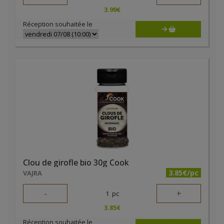
3.99
€
Réception souhaitée le
Clou de girofle bio 30g Cook
3.85€/pc
VAJRA
-
+
1
pc
3.85
€
Réception souhaitée le