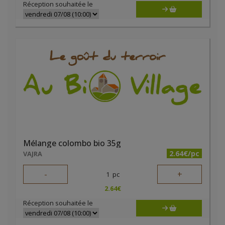
Réception souhaitée le
Mélange colombo bio 35g
2.64€/pc
VAJRA
-
+
1
pc
2.64
€
Réception souhaitée le