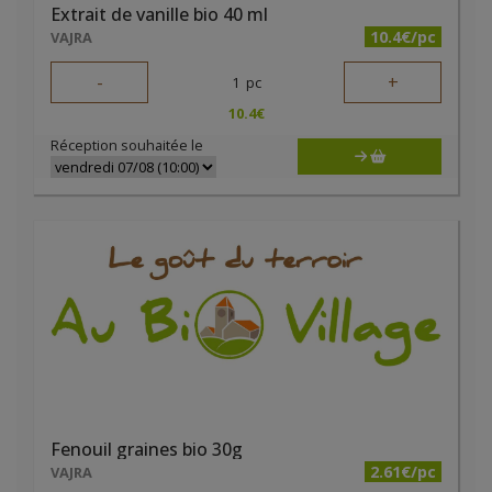
Extrait de vanille bio 40 ml
10.4€/pc
VAJRA
-
+
1
pc
10.4
€
Réception souhaitée le
Fenouil graines bio 30g
2.61€/pc
VAJRA