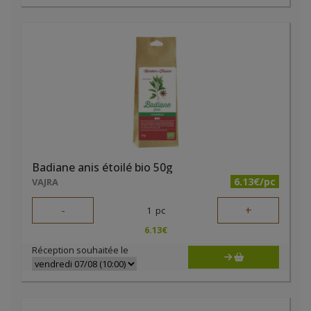
Badiane anis étoilé bio 50g
6.13€/pc
VAJRA
-
+
1
pc
6.13
€
Réception souhaitée le