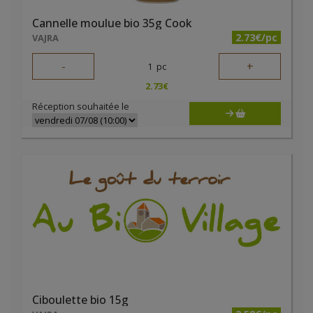
Cannelle moulue bio 35g Cook
2.73€/pc
VAJRA
-
+
1
pc
2.73
€
Réception souhaitée le
Ciboulette bio 15g