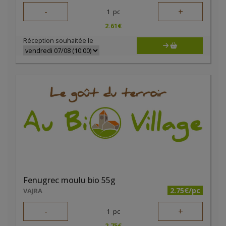
-
+
1
pc
2.61
€
Réception souhaitée le
Fenugrec moulu bio 55g
2.75€/pc
VAJRA
-
+
1
pc
2.75
€