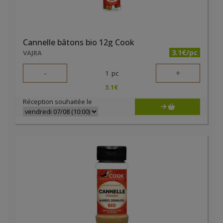
Cannelle bâtons bio 12g Cook
3.1€/pc
VAJRA
-
+
1
pc
3.1
€
Réception souhaitée le