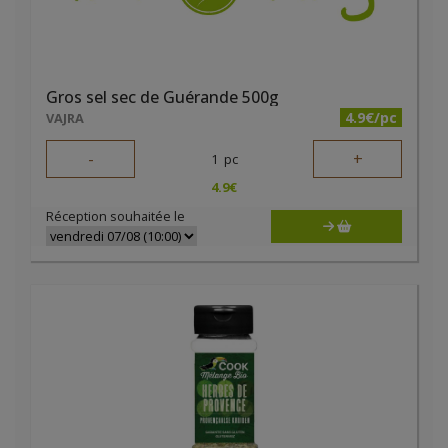
Gros sel sec de Guérande 500g
4.9€/pc
VAJRA
-
+
1
pc
4.9
€
Réception souhaitée le