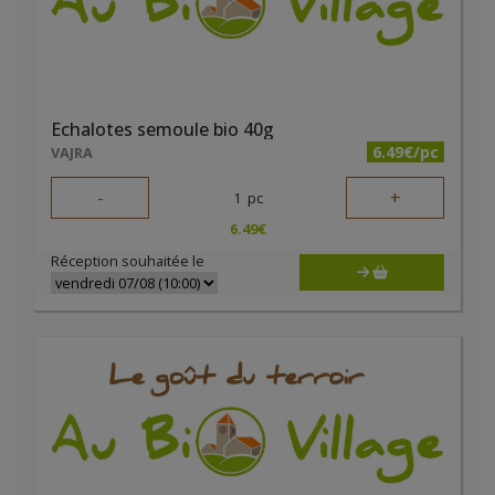
Echalotes semoule bio 40g
6.49€/pc
VAJRA
-
+
1
pc
6.49
€
Réception souhaitée le