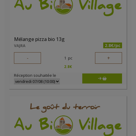
Mélange pizza bio 13g
2.8€/pc
VAJRA
-
+
1
pc
2.8
€
Réception souhaitée le