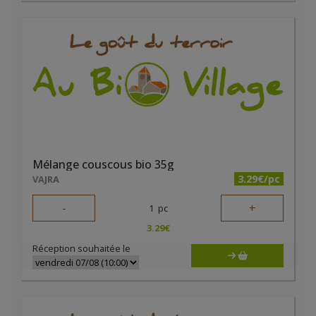
Mélange couscous bio 35g
3.29€/pc
VAJRA
-
+
1
pc
3.29
€
Réception souhaitée le