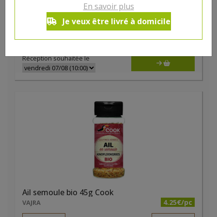
Ail des ours bio 16g
En savoir plus
3.08€/pc
VAJRA
Je veux être livré à domicile
-
+
1
pc
3.08
€
Réception souhaitée le
Ail semoule bio 45g Cook
4.25€/pc
VAJRA