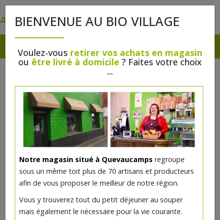
0
BIENVENUE AU BIO VILLAGE
Voulez-vous
retirer vos achats en magasin
ou
être livré à domicile
? Faites votre choix
...
Notre magasin situé à Quevaucamps
regroupe
sous un même toit plus de 70 artisans et producteurs
afin de vous proposer le meilleur de notre région.
Salade du pêcheur algues bio
Vous y trouverez tout du petit déjeuner au souper
35g
mais également le nécessaire pour la vie courante.