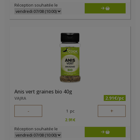
Réception souhaitée le
Anis vert graines bio 40g
2.91€/pc
VAJRA
-
+
1
pc
2.91
€
Réception souhaitée le