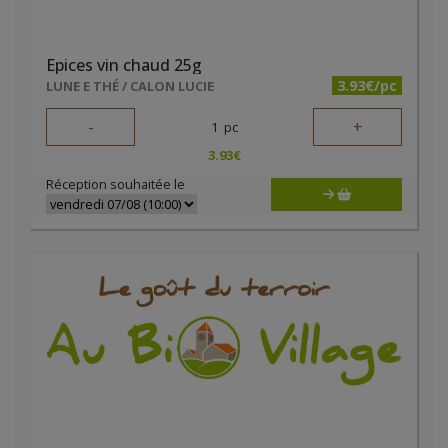
Epices vin chaud 25g
3.93€/pc
LUNE E THÉ / CALON LUCIE
-
+
1
pc
3.93
€
Réception souhaitée le