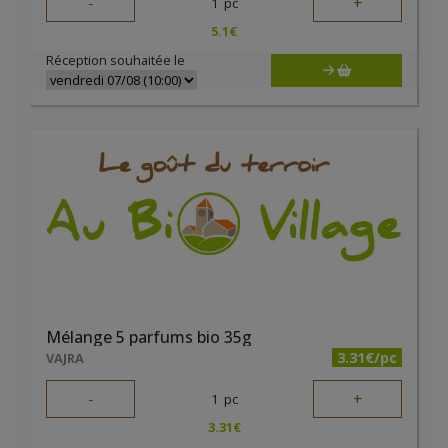
-
+
1
pc
5.1
€
Réception souhaitée le
Mélange 5 parfums bio 35g
3.31€/pc
VAJRA
-
+
1
pc
3.31
€