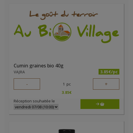
Cumin graines bio 40g
3.85€/pc
VAJRA
-
+
1
pc
3.85
€
Réception souhaitée le