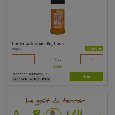
Curry madras bio 35g Cook
3.26€/pc
VAJRA
-
+
1
pc
3.26
€
Réception souhaitée le