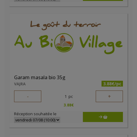
Garam masala bio 35g
3.88€/pc
VAJRA
-
+
1
pc
3.88
€
Réception souhaitée le