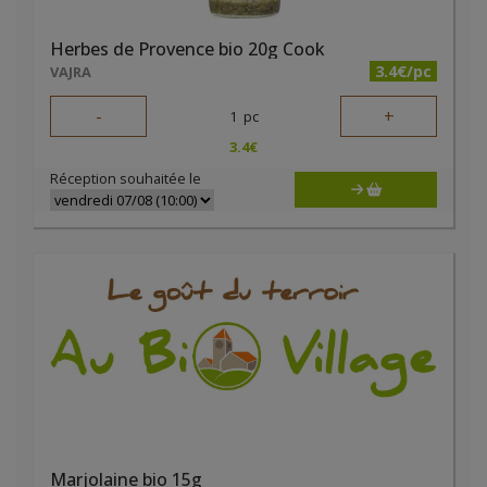
Herbes de Provence bio 20g Cook
3.4€/pc
VAJRA
-
+
1
pc
3.4
€
Réception souhaitée le
Marjolaine bio 15g