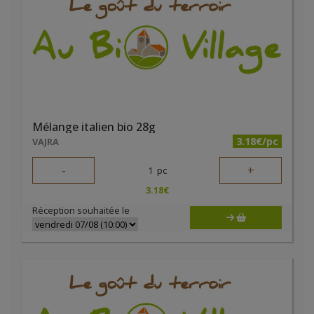
Mélange italien bio 28g
3.18€/pc
VAJRA
-
+
1
pc
3.18
€
Réception souhaitée le