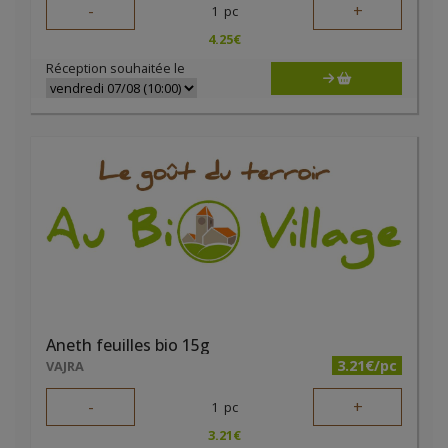
-
+
1
pc
4.25
€
Réception souhaitée le
Aneth feuilles bio 15g
3.21€/pc
VAJRA
-
+
1
pc
3.21
€