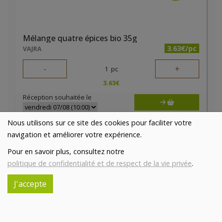
Mélange quatre épices bio 35g
3.63€/pc
VAJRA
-
+
1
pc
3.63
€
Réception souhaitée le
Nous utilisons sur ce site des cookies pour faciliter votre
navigation et améliorer votre expérience.
Pour en savoir plus, consultez notre
politique de confidentialité et de respect de la vie privée
.
J'accepte