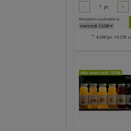
-
1
pc
+
Réception souhaitée le
**
4.26€/pc +0.25€ c
dès mercredi 12/08