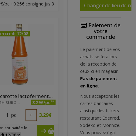
€/pc +0.25€ consigne jus 3
Changer de lieu de réc
Paiement de
votre
ercredi 12/08
commande
Le paiement de vos
achats se fera lors
de la réception de
ceux-ci en magasin.
Pas de paiement
en ligne.
Jus de carotte lactofermenté Luna Terra bio 700ml Demeter
Nous acceptons les
**
3.29€/pc
BIOFRESH SURGELES - SEC
cartes bancaires
ainsi que les tickets
1
pc
+
3.29
€
restaurant Edenred,
Sodexo et Monnize.
on souhaitée le
Vous pouvez égal