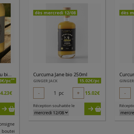
dès mercredi 12/08
dès m
Boisson fleurs de sureau bio Pajottenlander 1l
Curcuma Jane bio 250ml
Curcu
**
3€/pc
15.02€/pc
GINGER JACK
GINGER
4.23
€
-
1
pc
+
15.02
€
-
Réception souhaitée le
Récepti
onsigne
boutei