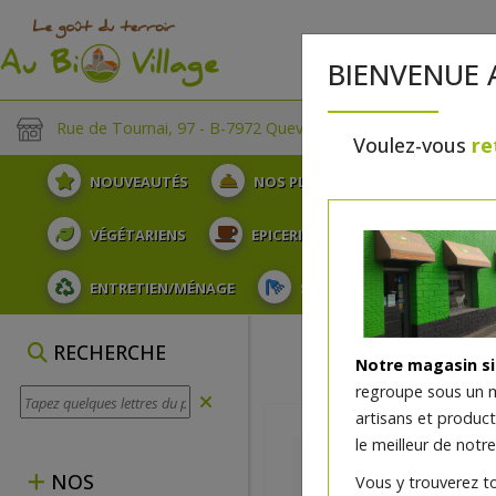
BIENVENUE 
Rue de Tournai, 97 - B-7972 Quevaucamps
Voulez-vous
re
NOUVEAUTÉS
NOS PLATEAUX
FRUITS
VÉGÉTARIENS
EPICERIE
PLATS TRAITEUR
ENTRETIEN/MÉNAGE
SOINS ET HYGIÈNE DU COR
RECHERCHE
Notre magasin s
regroupe sous un 
artisans et produc
le meilleur de notre
NOS
Vous y trouverez t