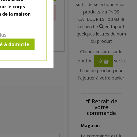
suffit de sélectionner vos
our le corps
produits via "NOS
le moment.
n de la maison
CATEGORIES" ou via la
recherche
en tapant
quelques lettres du nom
lus
du produit
ré à domicile
Cliquez ensuite sur le
bouton
sur la
fiche du produit pour
l'ajouter à votre panier
Retrait de
votre
commande
Magasin
La commande est à