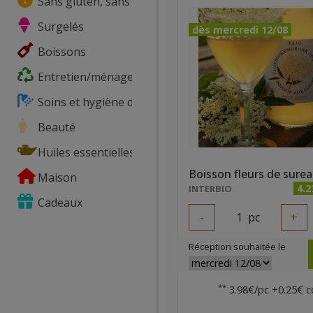
Sans gluten, sans lactose, ...
Surgelés
dès mercredi 12/08
Boissons
Entretien/ménage
Soins et hygiène du corps
Beauté
Huiles essentielles
Maison
4.2
INTERBIO
Cadeaux
-
1
pc
+
Réception souhaitée le
**
3.98€/pc +0.25€ c