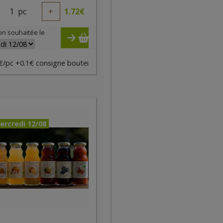
1
pc
+
1.72
€
on souhaitée le
€/pc +0.1€ consigne boutei
ercredi 12/08