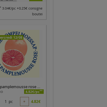
*
3.04€/pc +0.25€ consigne
boutei
ercredi 12/08
Jus de pamplemousse rose bio Pajottenlander 75cl
**
4.82€/pc
IO
1
pc
+
4.82
€