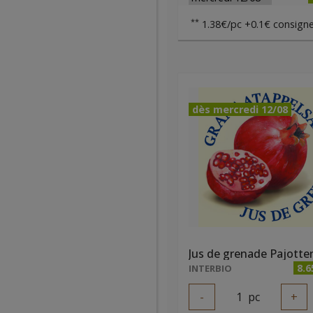
**
1.38€/pc +0.1€ consigne
dès mercredi 12/08
8.6
INTERBIO
-
1
pc
+