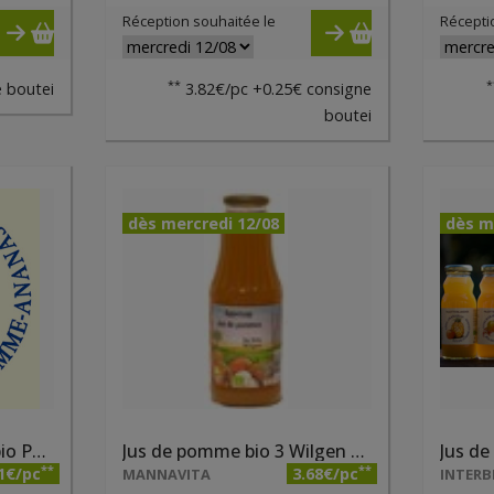
Réception souhaitée le
Récepti
**
*
 boutei
3.82€/pc +0.25€ consigne
boutei
dès mercredi 12/08
dès m
Jus de pomme ananas bio Pajottenlander 75cl
Jus de pomme bio 3 Wilgen 1 litre
**
**
1€/pc
3.68€/pc
MANNAVITA
INTERB