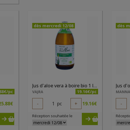
dès mercredi 12/08
dès m
Jus d'aloe vera à boire bio 1 litre Pur aloe
88€/pc
19.16€/pc
VAJRA
MANNA
25.88
€
-
1
pc
+
19.16
€
-
Réception souhaitée le
Récepti