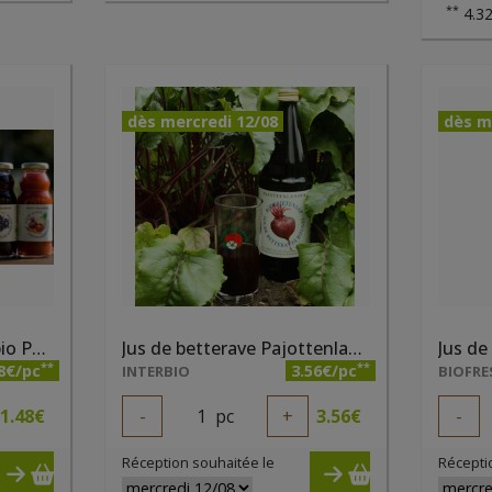
**
4.32
dès mercredi 12/08
dès m
Jus de pomme ananas bio Pajottenlander 0.2l
Jus de betterave Pajottenlander bio 75cl
**
**
8€/pc
3.56€/pc
INTERBIO
1.48
€
-
1
pc
+
3.56
€
-
Réception souhaitée le
Récepti