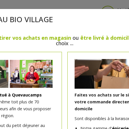
Identi
AU BIO VILLAGE
tirer vos achats en magasin
ou
être livré à domici
choix ...
CRÈMERIE
FROMAGES
VIANDES & VOLAILLES
BOULANGERIE / PÂTISSERIE
SANS GLUTEN, SANS LAC
PS
BEAUTÉ
HUILES ESSENTIELLES
MAISON
itué à Quevaucamps
Faites vos achats sur le s
même toit plus de 70
votre commande directem
teurs afin de vous proposer
domicile
Jus de pommes Pom d'Ha
 région.
Sont disponibles à la livraison
out du petit déjeuner au
Notre gamme d'
épicerie