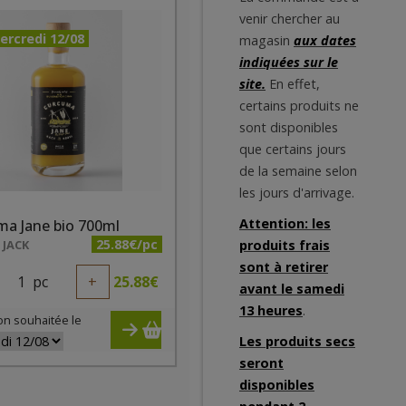
venir chercher au
ercredi 12/08
magasin
aux dates
indiquées sur le
site.
En effet,
certains produits ne
sont disponibles
que certains jours
de la semaine selon
les jours d'arrivage.
Attention: les
ma Jane bio 700ml
25.88€/pc
 JACK
produits frais
sont à retirer
1
pc
+
25.88
€
avant le samedi
13 heures
.
on souhaitée le
Les produits secs
seront
disponibles