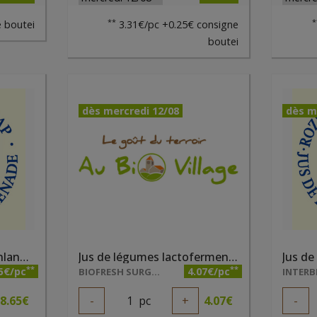
**
*
 boutei
3.31€/pc +0.25€ consigne
boutei
dès mercredi 12/08
dès m
Jus de grenade Pajottenlander bio 75cl
Jus de légumes lactofermenté bio Demeter 70cl Luna Terra
**
**
5€/pc
4.07€/pc
BIOFRESH SURGELES - SEC
INTERB
8.65
€
-
1
pc
+
4.07
€
-