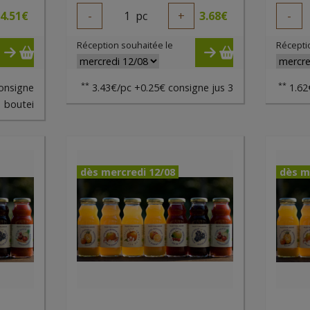
4.51
€
-
1
pc
+
3.68
€
-
Réception souhaitée le
Récepti
**
**
onsigne
3.43€/pc +0.25€ consigne jus 3
1.62
boutei
dès mercredi 12/08
dès m