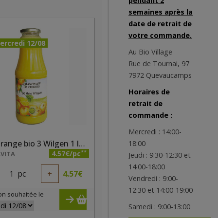
pendant 2
semaines après la
date de retrait de
votre commande.
ercredi 12/08
Au Bio Village
Rue de Tournai, 97
7972 Quevaucamps
Horaires de
retrait de
commande :
Mercredi : 14:00-
Jus d'orange bio 3 Wilgen 1 litre
18:00
**
4.57€/pc
VITA
Jeudi : 9:30-12:30 et
14:00-18:00
1
pc
+
4.57
€
Vendredi : 9:00-
12:30 et 14:00-19:00
on souhaitée le
Samedi : 9:00-13:00