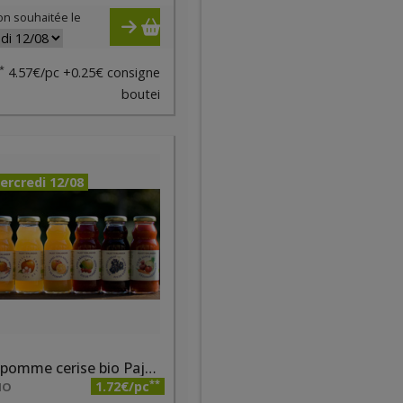
on souhaitée le
*
4.57€/pc +0.25€ consigne
boutei
ercredi 12/08
Jus de pomme cerise bio Pajottenlander 0.2l
**
1.72€/pc
IO