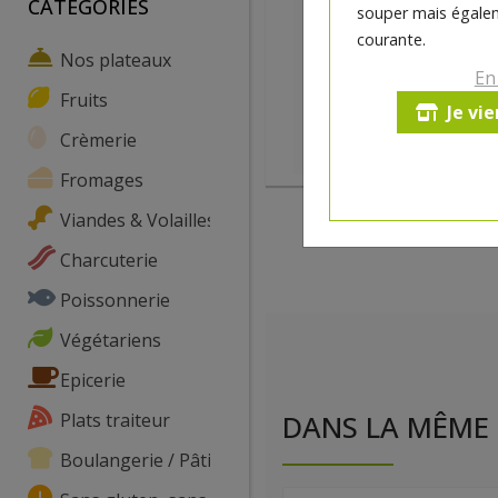
CATEGORIES
souper mais égalem
courante.
Nos plateaux
En
Fruits
Je vi
Crèmerie
Fromages
Viandes & Volailles
Charcuterie
Poissonnerie
Végétariens
Epicerie
Plats traiteur
DANS LA MÊME 
Boulangerie / Pâtisserie