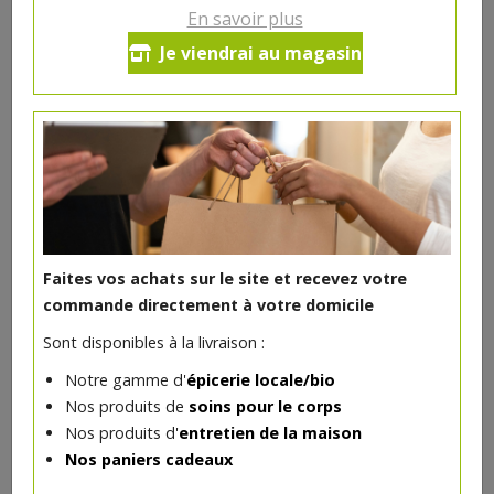
En savoir plus
Ce produit est indisponible pour le moment.
Je viendrai au magasin
DANS LA MÊME CATÉGORIE ...
Faites vos achats sur le site et recevez votre
commande directement à votre domicile
Sont disponibles à la livraison :
Notre gamme d'
épicerie locale/bio
Nos produits de
soins pour le corps
Nos produits d'
entretien de la maison
Nos paniers cadeaux
Burrata bio 125g Delibio
2.97€/pc