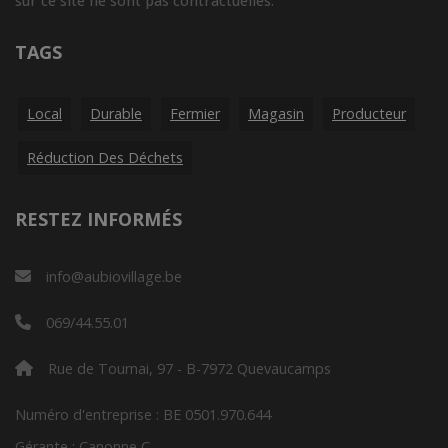
sur ce site ne sont pas contractuelles.
TAGS
Local
Durable
Fermier
Magasin
Producteur
Réduction Des Déchets
RESTEZ INFORMÉS
info@aubiovillage.be
069/44.55.01
Rue de Tournai, 97 - B-7972 Quevaucamps
Numéro d'entreprise : BE 0501.970.644
Gérante : Canonne C.