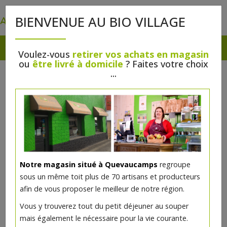
0
BIENVENUE AU BIO VILLAGE
Voulez-vous
retirer vos achats en magasin
ou
être livré à domicile
? Faites votre choix
...
Notre magasin situé à Quevaucamps
regroupe
sous un même toit plus de 70 artisans et producteurs
afin de vous proposer le meilleur de notre région.
Fromage Saison Dupont
Vous y trouverez tout du petit déjeuner au souper
mais également le nécessaire pour la vie courante.
26.53€/kg