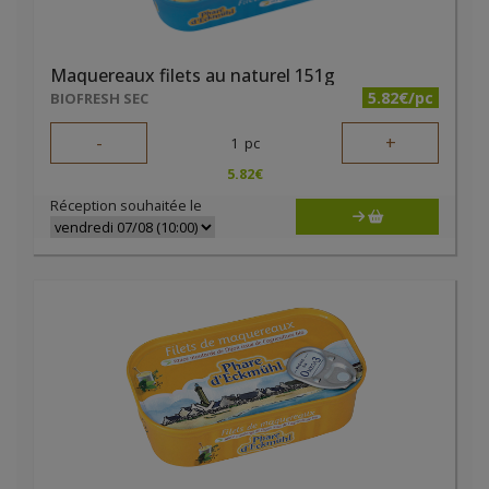
Maquereaux filets au naturel 151g
5.82€/pc
BIOFRESH SEC
-
+
1
pc
5.82
€
Réception souhaitée le