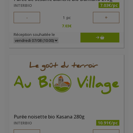
7.03€/pc
INTERBIO
-
+
1
pc
7.03
€
Réception souhaitée le
Purée noisette bio Kasana 280g
10.91€/pc
INTERBIO