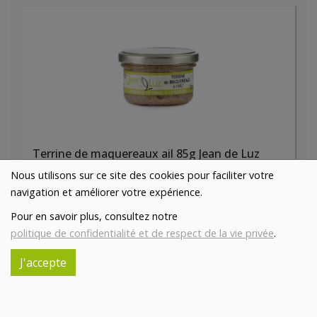
Terrine de maquereaux ail 85g Jean de Luz
5.75€/pc
Nous utilisons sur ce site des cookies pour faciliter votre
navigation et améliorer votre expérience.
-
+
1
pc
Pour en savoir plus, consultez notre
5.75
€
politique de confidentialité et de respect de la vie privée
.
Réception souhaitée le
J'accepte