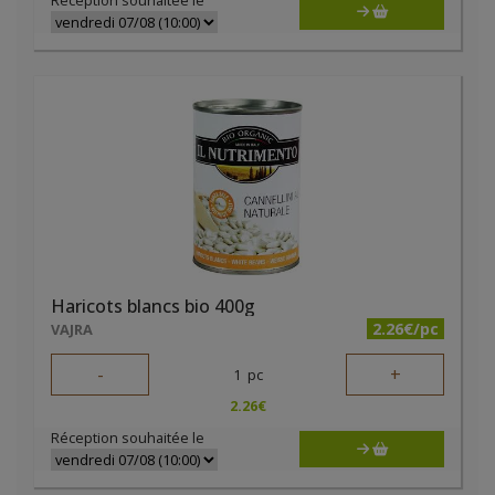
Réception souhaitée le
Haricots blancs bio 400g
2.26€/pc
VAJRA
-
+
1
pc
2.26
€
Réception souhaitée le