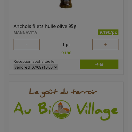
Anchois filets huile olive 95g
9.19€/pc
MANNAVITA
-
+
1
pc
9.19
€
Réception souhaitée le