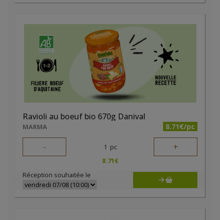
Ravioli au boeuf bio 670g Danival
8.71€/pc
MARMA
-
+
1
pc
8.71
€
Réception souhaitée le