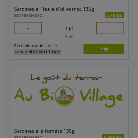
Sardines à l' huile d'olive msc 135g
5.4€/pc
BIOFRESH SEC
-
+
1
pc
5.4
€
Réception souhaitée le
Sardines à la tomate 135g
5.34€/pc
BIOFRESH SEC