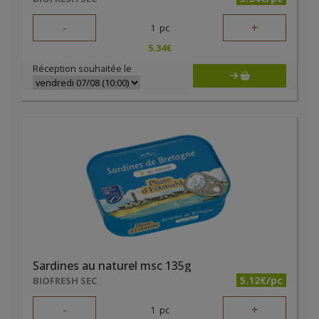
-
+
1
pc
5.34
€
Réception souhaitée le
Sardines au naturel msc 135g
5.12€/pc
BIOFRESH SEC
-
+
1
pc