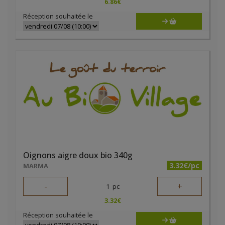
6.86
€
Réception souhaitée le
Oignons aigre doux bio 340g
3.32€/pc
MARMA
-
+
1
pc
3.32
€
Réception souhaitée le