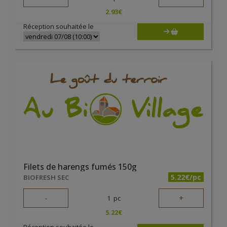
2.93
€
Réception souhaitée le
Filets de harengs fumés 150g
5.22€/pc
BIOFRESH SEC
-
+
1
pc
5.22
€