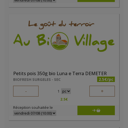
Petits pois 350g bio Luna e Terra DEMETER
2.5€/pc
BIOFRESH SURGELES - SEC
-
+
1
2.5
€
Réception souhaitée le