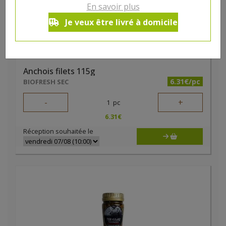
En savoir plus
Je veux être livré à domicile
Anchois filets 115g
6.31€/pc
BIOFRESH SEC
-
+
1
pc
6.31
€
Réception souhaitée le