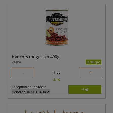
Haricots rouges bio 400g
2.1€/pc
VAJRA
-
+
1
pc
2.1
€
Réception souhaitée le