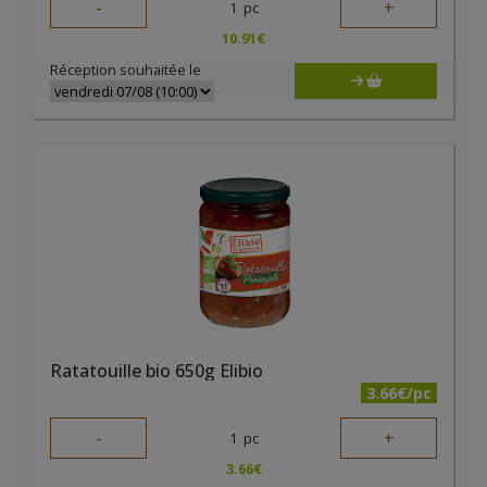
-
+
1
pc
10.91
€
Réception souhaitée le
Ratatouille bio 650g Elibio
3.66€/pc
-
+
1
pc
3.66
€