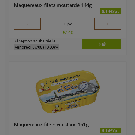
Maquereaux filets moutarde 144g
6.14€/pc
-
+
1
pc
6.14
€
Réception souhaitée le
Maquereaux filets vin blanc 151g
6.14€/pc