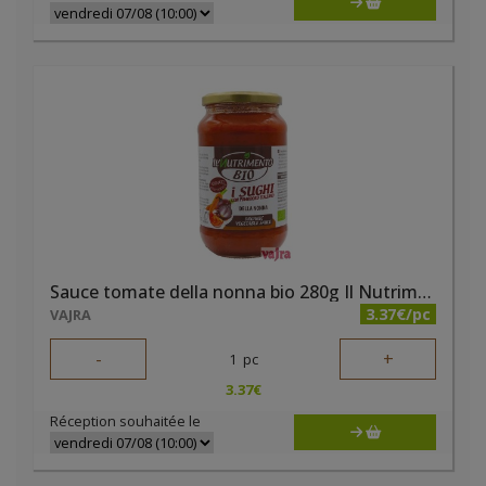
Sauce tomate della nonna bio 280g Il Nutrimento
3.37€/pc
VAJRA
-
+
1
pc
3.37
€
Réception souhaitée le