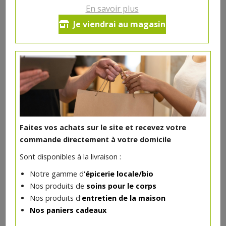
En savoir plus
Purée amandes blanches
Je viendrai au magasin
Damiano 275g bio
10.41€/pc
-
+
1
pc
10.41
€
Réception souhaitée le
Faites vos achats sur le site et recevez votre
commande directement à votre domicile
Sont disponibles à la livraison :
DANS LA MÊME CATÉGORIE ...
Notre gamme d'
épicerie locale/bio
Nos produits de
soins pour le corps
Nos produits d'
entretien de la maison
Nos paniers cadeaux