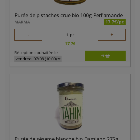
Purée de pistaches crue bio 100g Perl'amande
17.7€/pc
MARMA
-
+
1
pc
17.7
€
Réception souhaitée le
Purée de sésame blanche bio Damiano 275g