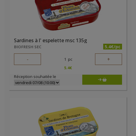
Sardines à l' espelette msc 135g
5.4€/pc
BIOFRESH SEC
-
+
1
pc
5.4
€
Réception souhaitée le