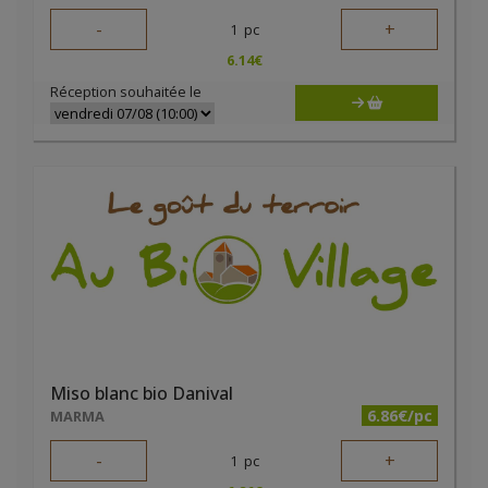
-
+
1
pc
6.14
€
Réception souhaitée le
Miso blanc bio Danival
6.86€/pc
MARMA
-
+
1
pc