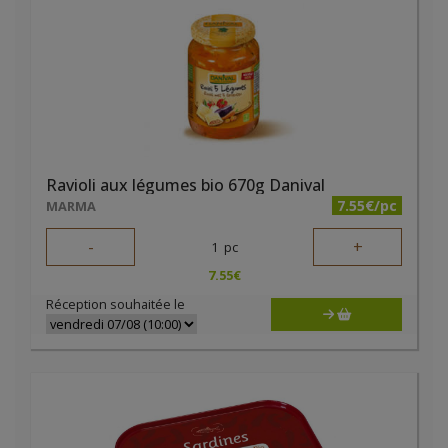
Ravioli aux légumes bio 670g Danival
7.55€/pc
MARMA
-
+
1
pc
7.55
€
Réception souhaitée le