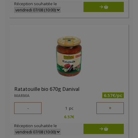
Réception souhaitée le
Ratatouille bio 670g Danival
6.57€/pc
MARMA
-
+
1
pc
6.57
€
Réception souhaitée le