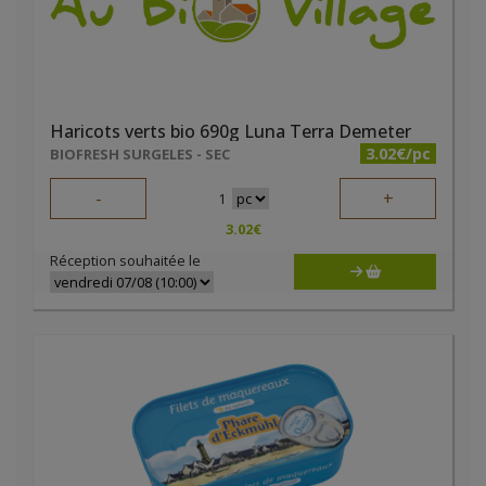
Haricots verts bio 690g Luna Terra Demeter
3.02€/pc
BIOFRESH SURGELES - SEC
-
+
1
3.02
€
Réception souhaitée le