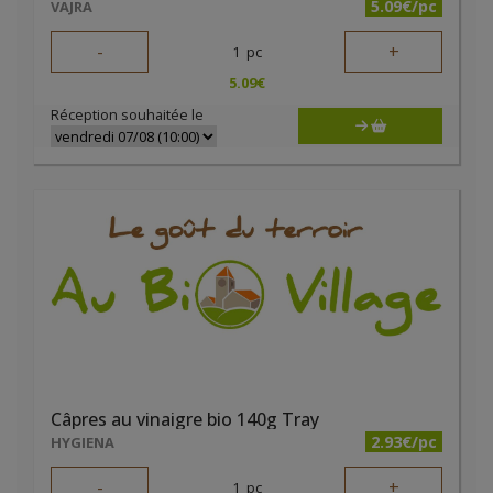
5.09€/pc
VAJRA
-
+
1
pc
5.09
€
Réception souhaitée le
Câpres au vinaigre bio 140g Tray
2.93€/pc
HYGIENA
-
+
1
pc