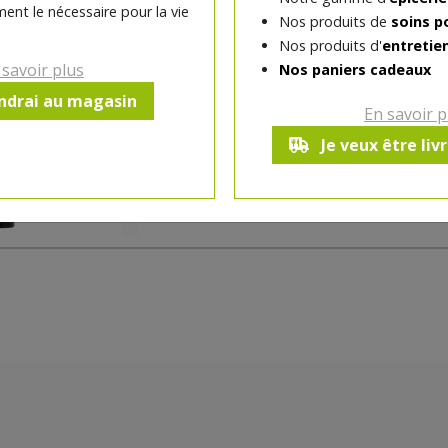
ent le nécessaire pour la vie
vous propose de découvrir le crayon rouge
Nos produits de
soins p
certifié bio : texture moelleuse, applicati
Nos produits d'
entretie
parie qu?il ne va plus quitter votre sac à m
 savoir plus
Nos paniers cadeaux
endrai au magasin
En savoir p
Fabriqué en France
Je veux être liv
Ce produit est indisponible pour 