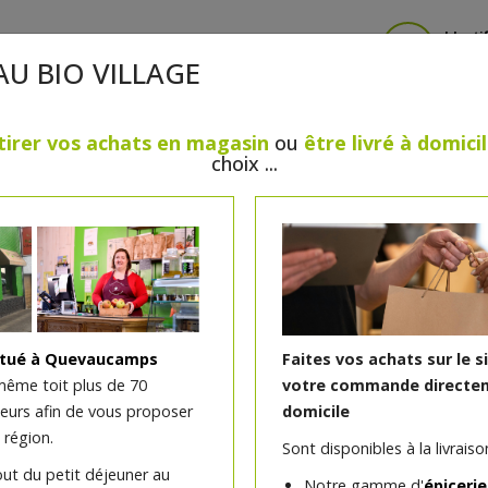
Identi
AU BIO VILLAGE
tirer vos achats en magasin
ou
être livré à domici
choix ...
CRÈMERIE
FROMAGES
VIANDES & VOLAILLES
BOULANGERIE / PÂTISSERIE
SANS GLUTEN, SANS LAC
PS
BEAUTÉ
HUILES ESSENTIELLES
MAISON
itué à Quevaucamps
Faites vos achats sur le s
même toit plus de 70
votre commande directem
teurs afin de vous proposer
domicile
Crayon rouge à lèvres Ros
 région.
Sont disponibles à la livraison
out du petit déjeuner au
Envie de mettre en valeur votre bouche de 
Notre gamme d'
épicerie