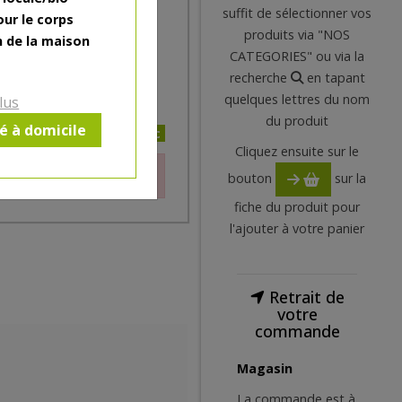
suffit de sélectionner vos
 à lèvres Rose Délicat
our le corps
produits via "NOS
on facile, longue tenue? On
n de la maison
CATEGORIES" ou via la
ain ?
recherche
en tapant
quelques lettres du nom
lus
du produit
ré à domicile
4€/pc
Cliquez ensuite sur le
le moment.
bouton
sur la
fiche du produit pour
l'ajouter à votre panier
Retrait de
votre
commande
Magasin
La commande est à