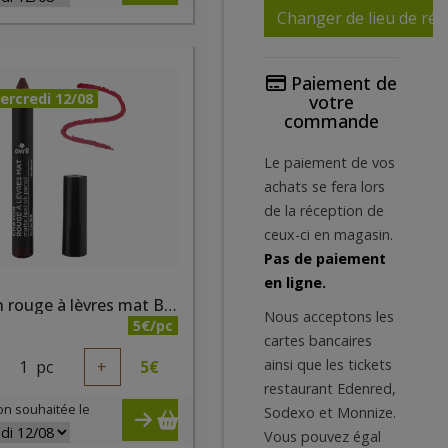
Changer de lieu de réc
Paiement de
ercredi 12/08
votre
commande
Le paiement de vos
achats se fera lors
de la réception de
ceux-ci en magasin.
Pas de paiement
en ligne.
Crayon rouge à lèvres mat Bordeaux bio
Nous acceptons les
5€/pc
cartes bancaires
ainsi que les tickets
1
pc
+
5
€
restaurant Edenred,
on souhaitée le
Sodexo et Monnize.
Vous pouvez égal