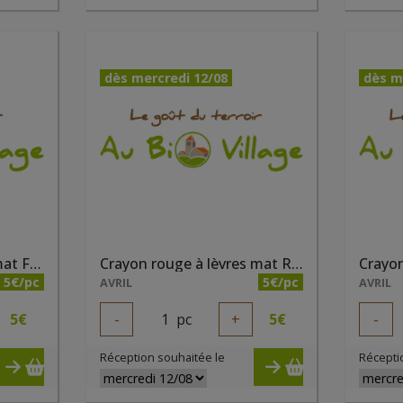
dès mercredi 12/08
dès m
Crayon rouge à lèvres mat Fraise des Bois
Crayon rouge à lèvres mat Rose crépuscule
5€/pc
5€/pc
AVRIL
AVRIL
5
€
-
1
pc
+
5
€
-
Réception souhaitée le
Récepti