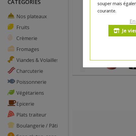
CATEGORIES
souper mais égalem
courante.
Nos plateaux
En
Fruits
Je vi
Crèmerie
Fromages
Viandes & Volailles
Charcuterie
Poissonnerie
Végétariens
Epicerie
Plats traiteur
Boulangerie / Pâtisserie