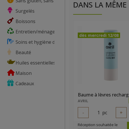
Sans gluten, sans lactose, ...
DANS LA MÊME 
Surgelés
Boissons
Entretien/ménage
dès mercredi 12/08
Soins et hygiène du corps
Beauté
Huiles essentielles
Maison
Cadeaux
AVRIL
-
1
pc
+
Réception souhaitée le