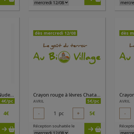
dès mercredi 12/08
dès m
Crayon contour lèvres Nude bio
Crayon rouge à lèvres Chataigne bio
4€/pc
5€/pc
AVRIL
AVRIL
4
€
-
1
pc
+
5
€
-
Réception souhaitée le
Récepti