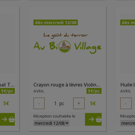
dès mercredi 12/08
dès m
Crayon rouge à lèvres mat Terre battue bio
Crayon rouge à lèvres Violine bio
5€/pc
5€/pc
AVRIL
AVRIL
5
€
-
1
pc
+
5
€
-
Réception souhaitée le
Récepti