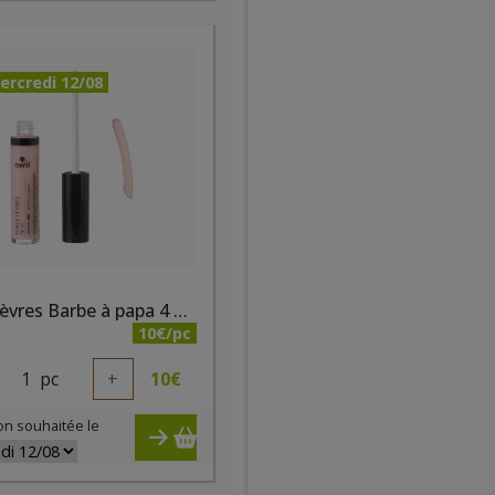
ercredi 12/08
Huile lèvres Barbe à papa 4 ml - certifiée bio
10€/pc
1
pc
+
10
€
on souhaitée le