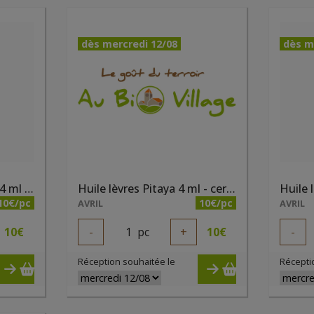
dès mercredi 12/08
dès m
Huile lèvres Nudissime 4 ml - certifiée bio
Huile lèvres Pitaya 4 ml - certifiée bio
10€/pc
10€/pc
AVRIL
AVRIL
10
€
-
1
pc
+
10
€
-
Réception souhaitée le
Récepti