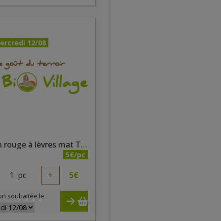
ercredi 12/08
Crayon rouge à lèvres mat Tendresse
5€/pc
1
pc
+
5
€
on souhaitée le