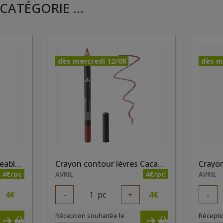
CATÉGORIE ...
dès mercredi 12/08
dès m
Baume à lèvres rechargeable 4gr certifié bio Avril
Crayon contour lèvres Cacao bio
4€/pc
4€/pc
AVRIL
AVRIL
4
€
-
1
pc
+
4
€
-
Réception souhaitée le
Récepti