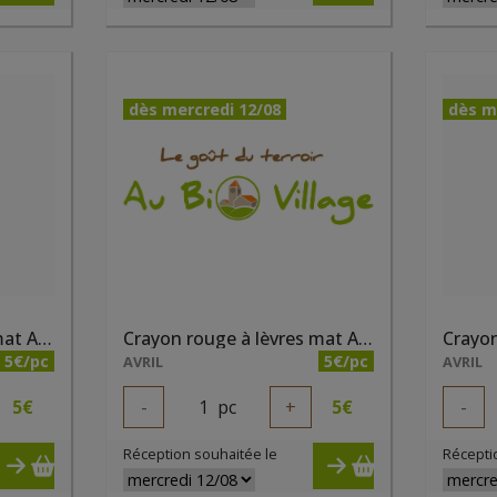
dès mercredi 12/08
dès m
Crayon rouge à lèvres mat Acajou bio
Crayon rouge à lèvres mat Argile rose
5€/pc
5€/pc
AVRIL
AVRIL
5
€
-
1
pc
+
5
€
-
Réception souhaitée le
Récepti