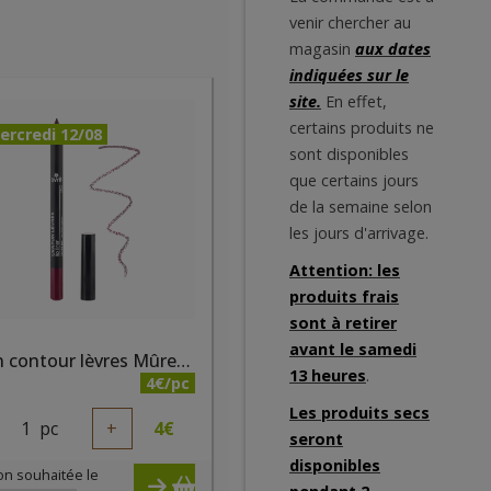
venir chercher au
magasin
aux dates
indiquées sur le
site.
En effet,
certains produits ne
ercredi 12/08
sont disponibles
que certains jours
de la semaine selon
les jours d'arrivage.
Attention: les
produits frais
sont à retirer
avant le samedi
Crayon contour lèvres Mûre bio
13 heures
.
4€/pc
Les produits secs
1
pc
+
4
€
seront
disponibles
on souhaitée le