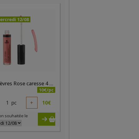
ercredi 12/08
Huile lèvres Rose caresse 4 ml - certifiée bio
10€/pc
1
pc
+
10
€
on souhaitée le