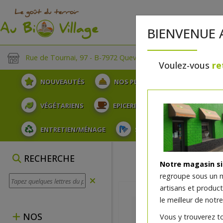
BIENVENUE 
Rue de Tournai, 97 - B-7972 Quevaucamps
Voulez-vous
re
NOUVEAUTÉS
NOS PLATEAUX
FRUITS
VÉGÉTARIENS
EPICERIE
PLATS TRAITEUR
ENTRETIEN/MÉNAGE
SOINS ET HYGIÈNE DU COR
RECHERCHE
Notre magasin s
regroupe sous un 
artisans et produc
le meilleur de notre
NOS
Vous y trouverez t