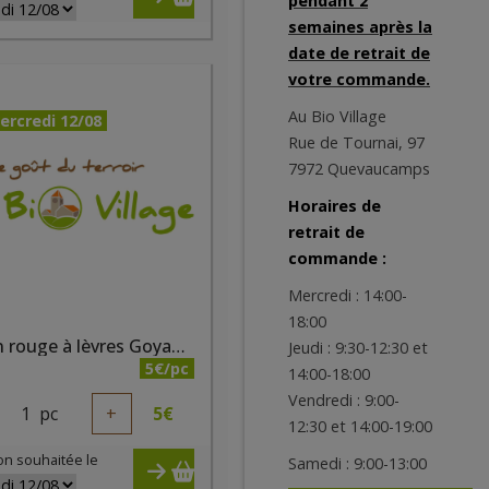
pendant 2
semaines après la
date de retrait de
votre commande.
Au Bio Village
ercredi 12/08
Rue de Tournai, 97
7972 Quevaucamps
Horaires de
retrait de
commande :
Mercredi : 14:00-
18:00
Crayon rouge à lèvres Goyave bio
Jeudi : 9:30-12:30 et
5€/pc
14:00-18:00
Vendredi : 9:00-
1
pc
+
5
€
12:30 et 14:00-19:00
on souhaitée le
Samedi : 9:00-13:00