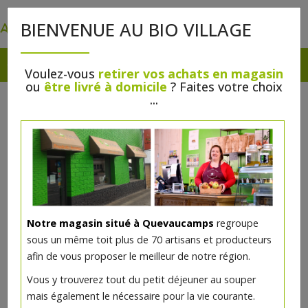
0
BIENVENUE AU BIO VILLAGE
Voulez-vous
retirer vos achats en magasin
ou
être livré à domicile
? Faites votre choix
...
Notre magasin situé à Quevaucamps
regroupe
Vernis à ongles Vert anis 7ml
sous un même toit plus de 70 artisans et producteurs
Avril
afin de vous proposer le meilleur de notre région.
Vous y trouverez tout du petit déjeuner au souper
3€/pc
mais également le nécessaire pour la vie courante.