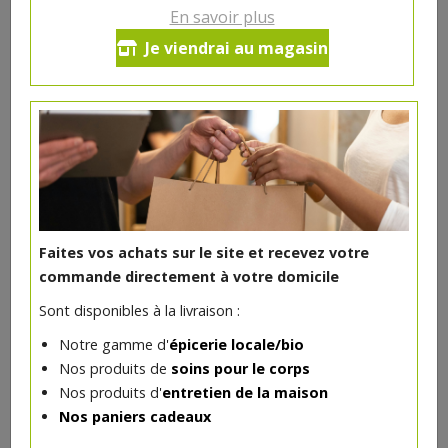
Ce produit est indisponible pour le moment.
En savoir plus
Je viendrai au magasin
DANS LA MÊME CATÉGORIE ...
Faites vos achats sur le site et recevez votre
commande directement à votre domicile
Sont disponibles à la livraison :
Notre gamme d'
épicerie locale/bio
Nos produits de
soins pour le corps
Nos produits d'
entretien de la maison
Vernis à ongles Pamplemousse rose 7ml Avril
Nos paniers cadeaux
4€/pc
AVRIL