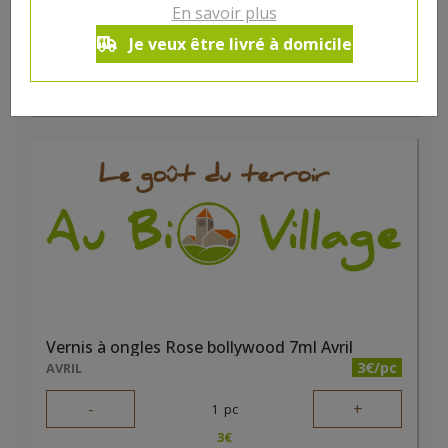
-
+
En savoir plus
1
pc
4
€
Je veux être livré à domicile
Réception souhaitée le
Vernis à ongles Rose bollywood 7ml Avril
3€/pc
AVRIL
-
+
1
pc
3
€