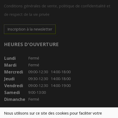
Conditions générales de vente, politique de confidentialité et
de respect de la vie privée
Inscription à la newsletter
HEURES D'OUVERTURE
Lundi
Fermé
Mardi
Fermé
Mercredi
09:00-12:30
14:00-18:00
Jeudi
09:30-12:30
14:00-18:00
Vendredi
09:00-12:30
14:00-19:00
Samedi
9:00-13:00
Dimanche
Fermé
Nous utilisons sur ce site des cookies pour faciliter votre