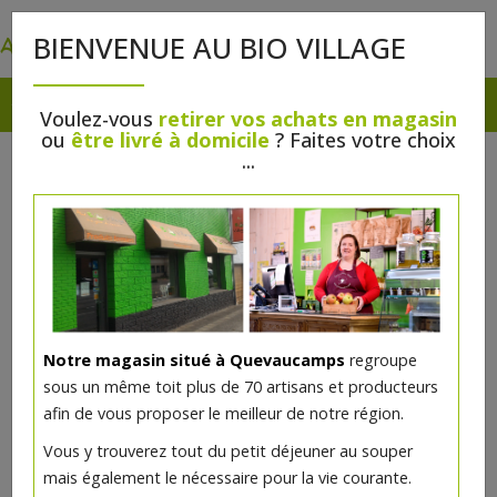
0
BIENVENUE AU BIO VILLAGE
Voulez-vous
retirer vos achats en magasin
ou
être livré à domicile
? Faites votre choix
...
Notre magasin situé à Quevaucamps
regroupe
Sac à pain en tissu bio 55 cm x
sous un même toit plus de 70 artisans et producteurs
34 cm
afin de vous proposer le meilleur de notre région.
Vous y trouverez tout du petit déjeuner au souper
5.9€/pc
mais également le nécessaire pour la vie courante.