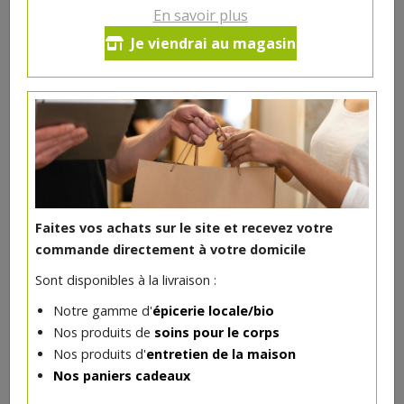
Ce produit est indisponible pour le moment.
En savoir plus
Je viendrai au magasin
DANS LA MÊME CATÉGORIE ...
Faites vos achats sur le site et recevez votre
commande directement à votre domicile
Sont disponibles à la livraison :
Notre gamme d'
épicerie locale/bio
Nos produits de
soins pour le corps
Nos produits d'
entretien de la maison
Chouchou tissu
Nos paniers cadeaux
5€/pc
LES RÉCUPS D ADEL