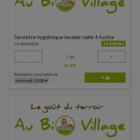
Serviette hygiénique lavable taille 4 fushia
13.42€/pc
LA RENARDE
-
+
1
pc
13.42
€
Réception souhaitée le