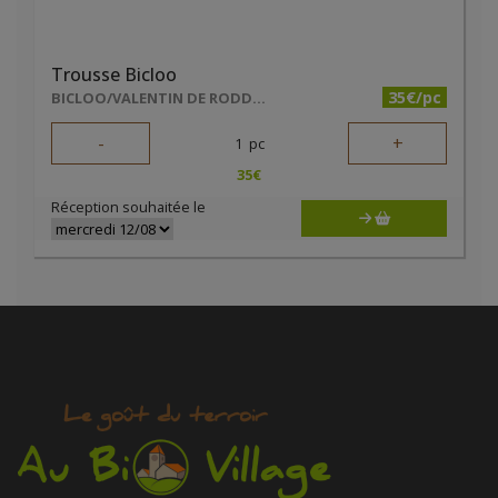
Trousse Bicloo
35€/pc
BICLOO/VALENTIN DE RODDER
-
+
1
pc
35
€
Réception souhaitée le