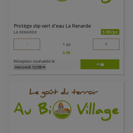
Protège slip vert d'eau La Renarde
5.9€/pc
LA RENARDE
-
+
1
pc
5.9
€
Réception souhaitée le