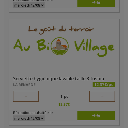
Serviette hygiénique lavable taille 3 fushia
12.37€/pc
LA RENARDE
-
+
1
pc
12.37
€
Réception souhaitée le