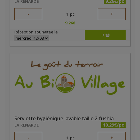
9.26€/pc
LA RENARDE
-
+
1
pc
9.26
€
Réception souhaitée le
Serviette hygiénique lavable taille 2 fushia
10.29€/pc
LA RENARDE
-
+
1
pc