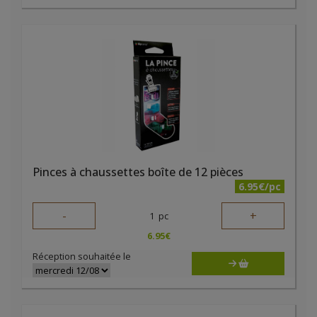
Pinces à chaussettes boîte de 12 pièces
6.95€/pc
-
+
1
pc
6.95
€
Réception souhaitée le