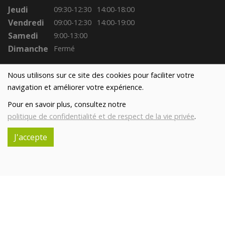
Jeudi
09:30-12:30
14:00-18:00
Vendredi
09:00-12:30
14:00-19:00
Samedi
9:00-13:00
Dimanche
Fermé
Nous utilisons sur ce site des cookies pour faciliter votre
navigation et améliorer votre expérience.
Pour en savoir plus, consultez notre
politique de confidentialité et de respect de la vie privée
.
J'accepte
Réalisé avec
par
MonSiteAMoi