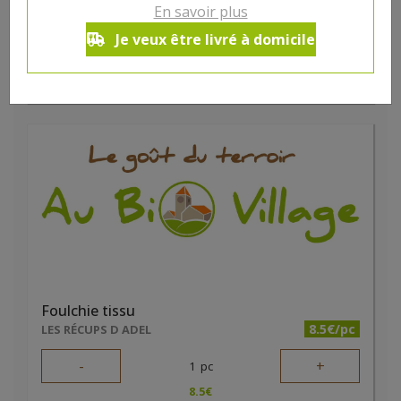
-
+
En savoir plus
1
pc
5
€
Je veux être livré à domicile
Réception souhaitée le
Foulchie tissu
8.5€/pc
LES RÉCUPS D ADEL
-
+
1
pc
8.5
€