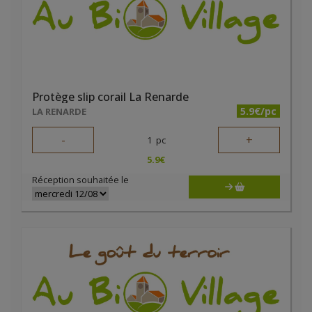
Protège slip corail La Renarde
5.9€/pc
LA RENARDE
-
+
1
pc
5.9
€
Réception souhaitée le