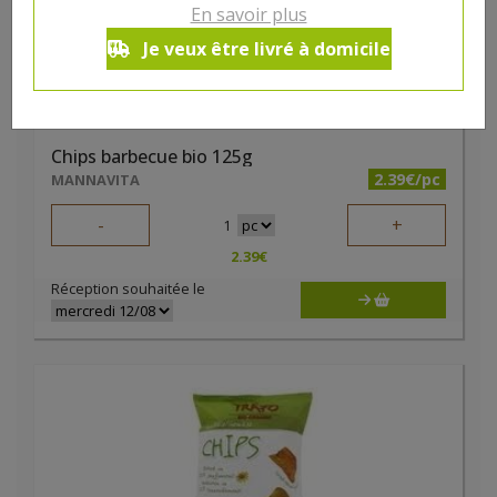
En savoir plus
Je veux être livré à domicile
Chips barbecue bio 125g
2.39€/pc
MANNAVITA
-
+
1
2.39
€
Réception souhaitée le