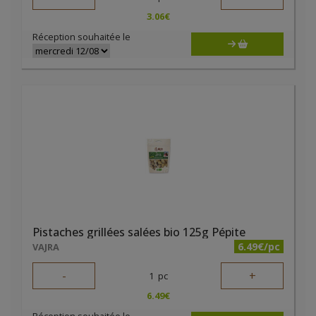
3.06
€
Réception souhaitée le
Pistaches grillées salées bio 125g Pépite
6.49€/pc
VAJRA
-
+
1
pc
6.49
€