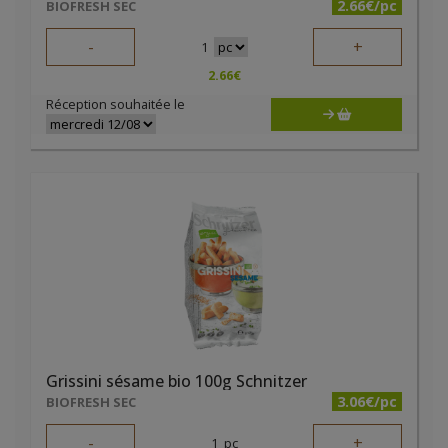
2.66€/pc
BIOFRESH SEC
-
+
1
2.66
€
Réception souhaitée le
Grissini sésame bio 100g Schnitzer
3.06€/pc
BIOFRESH SEC
-
+
1
pc