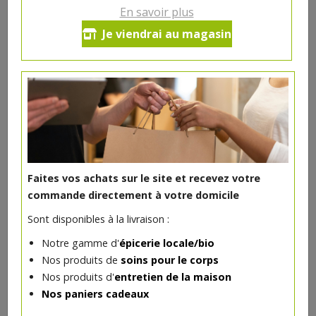
En savoir plus
Noix de cajou grillées salées bio
Je viendrai au magasin
100 g Horizon
3.56€/pc
-
+
1
pc
3.56
€
Réception souhaitée le
Faites vos achats sur le site et recevez votre
commande directement à votre domicile
Sont disponibles à la livraison :
DANS LA MÊME CATÉGORIE ...
Notre gamme d'
épicerie locale/bio
Nos produits de
soins pour le corps
Nos produits d'
entretien de la maison
Nos paniers cadeaux