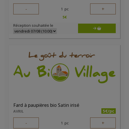
-
+
1
pc
5
€
Réception souhaitée le
Fard à paupières bio Satin irisé
5€/pc
AVRIL
-
+
1
pc