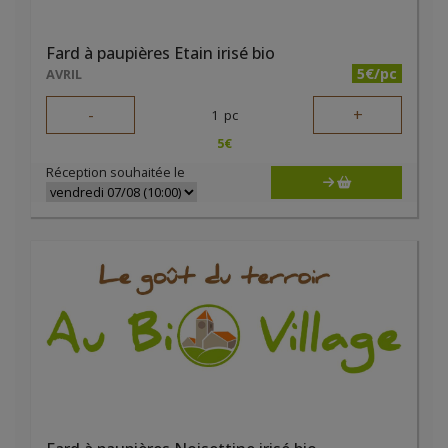
Fard à paupières Etain irisé bio
5€/pc
AVRIL
-
+
1
pc
5
€
Réception souhaitée le