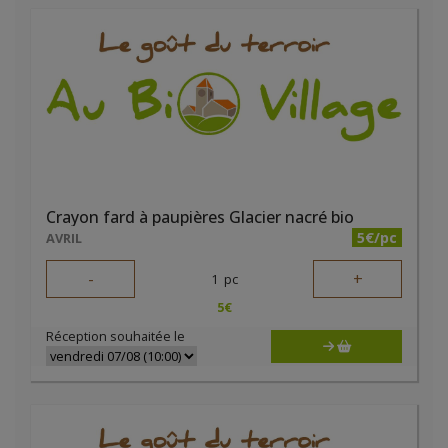
Crayon fard à paupières Glacier nacré bio
5€/pc
AVRIL
-
+
1
pc
5
€
Réception souhaitée le