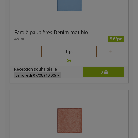
Fard à paupières Denim mat bio
5€/pc
AVRIL
-
+
1
pc
5
€
Réception souhaitée le