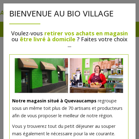
0
BIENVENUE AU BIO VILLAGE
Voulez-vous
retirer vos achats en magasin
ou
être livré à domicile
? Faites votre choix
...
Notre magasin situé à Quevaucamps
regroupe
Crayon sourcils Ultra brun bio
sous un même toit plus de 70 artisans et producteurs
afin de vous proposer le meilleur de notre région.
4€/pc
Vous y trouverez tout du petit déjeuner au souper
mais également le nécessaire pour la vie courante.
Ce produit est indisponible pour le moment.