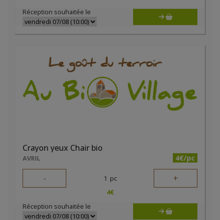
Réception souhaitée le
Crayon yeux Chair bio
4€/pc
AVRIL
-
+
1
pc
4
€
Réception souhaitée le