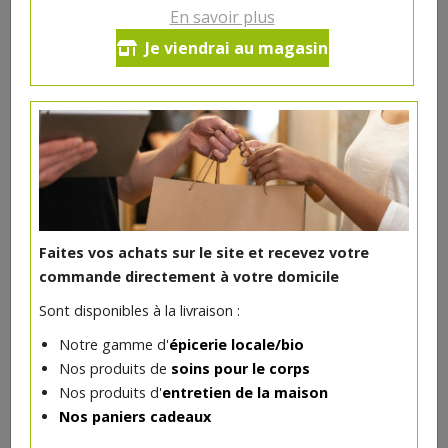
En savoir plus
Je viendrai au magasin
DANS LA MÊME CATÉGORIE ...
Faites vos achats sur le site et recevez votre
commande directement à votre domicile
Sont disponibles à la livraison :
Notre gamme d'
épicerie locale/bio
Nos produits de
soins pour le corps
Anti cernes liquide Cannelle bio
Nos produits d'
entretien de la maison
10€/pc
AVRIL
Nos paniers cadeaux
-
+
1
pc