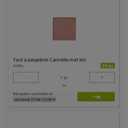
Fard à paupières Cannelle mat bio
5€/pc
AVRIL
-
+
1
pc
5
€
Réception souhaitée le