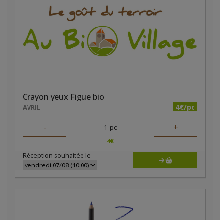
Crayon yeux Figue bio
4€/pc
AVRIL
-
+
1
pc
4
€
Réception souhaitée le