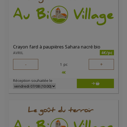
Crayon fard à paupières Sahara nacré bio
4€/pc
AVRIL
-
+
1
pc
4
€
Réception souhaitée le