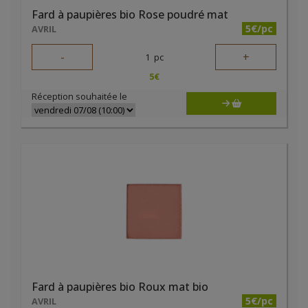
Fard à paupières bio Rose poudré mat
5€/pc
AVRIL
-
+
1
pc
5
€
Réception souhaitée le
Fard à paupières bio Roux mat bio
5€/pc
AVRIL