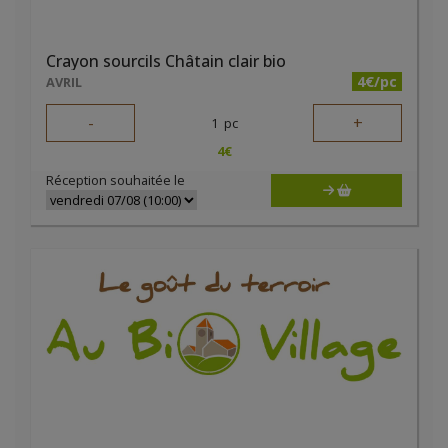
Crayon sourcils Châtain clair bio
4€/pc
AVRIL
-
+
1
pc
4
€
Réception souhaitée le