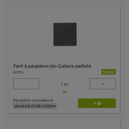
Fard à paupières bio Galaxie pailleté
5€/pc
AVRIL
-
+
1
pc
5
€
Réception souhaitée le