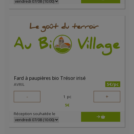
Fard à paupières bio Trésor irisé
5€/pc
AVRIL
-
+
1
pc
5
€
Réception souhaitée le