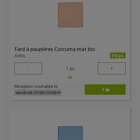
Fard à paupières Curcuma mat bio
5€/pc
AVRIL
-
+
1
pc
5
€
Réception souhaitée le