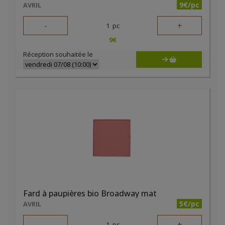
9€/pc
AVRIL
-
+
1
pc
9
€
Réception souhaitée le
Fard à paupières bio Broadway mat
5€/pc
AVRIL
-
+
1
pc