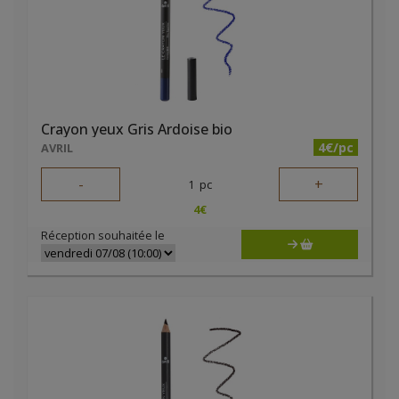
Crayon yeux Gris Ardoise bio
4€/pc
AVRIL
-
+
1
pc
4
€
Réception souhaitée le