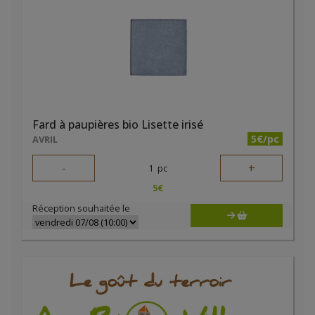
Fard à paupières bio Lisette irisé
5€/pc
AVRIL
-
+
1
pc
5
€
Réception souhaitée le