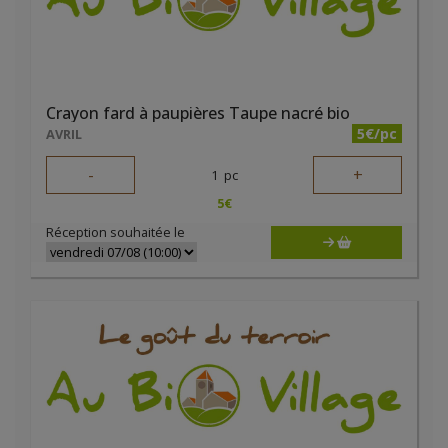
Crayon fard à paupières Taupe nacré bio
5€/pc
AVRIL
-
+
1
pc
5
€
Réception souhaitée le