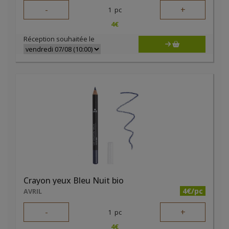
-
+
1
pc
4
€
Réception souhaitée le
Crayon yeux Bleu Nuit bio
4€/pc
AVRIL
-
+
1
pc
4
€