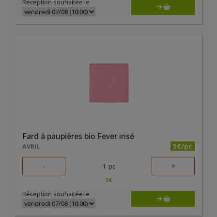
Réception souhaitée le
Fard à paupières bio Fever irisé
5€/pc
AVRIL
-
+
1
pc
5
€
Réception souhaitée le