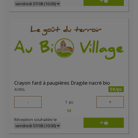
Crayon fard à paupières Dragée nacré bio
5€/pc
AVRIL
-
+
1
pc
5
€
Réception souhaitée le