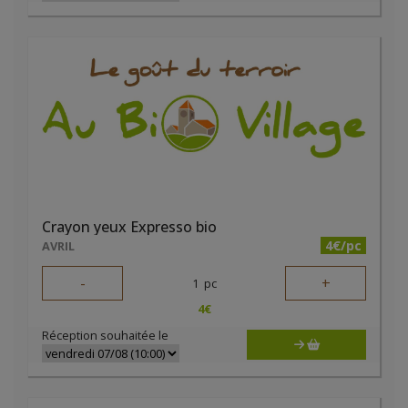
Crayon yeux Expresso bio
4€/pc
AVRIL
-
+
1
pc
4
€
Réception souhaitée le