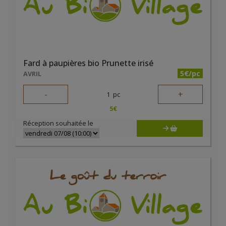
Fard à paupières bio Prunette irisé
5€/pc
AVRIL
-
+
1
pc
5
€
Réception souhaitée le