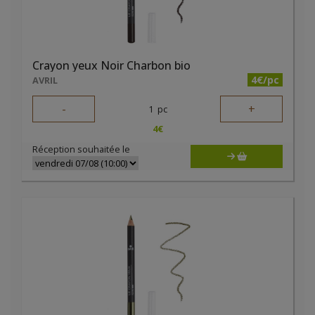
Crayon yeux Noir Charbon bio
4€/pc
AVRIL
-
+
1
pc
4
€
Réception souhaitée le