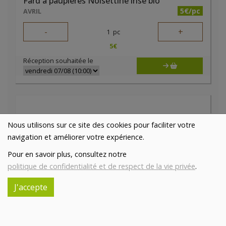
Fard à paupières Noisettine irisé bio
5€/pc
AVRIL
-
+
1
pc
5
€
Réception souhaitée le
Nous utilisons sur ce site des cookies pour faciliter votre
navigation et améliorer votre expérience.
Pour en savoir plus, consultez notre
politique de confidentialité et de respect de la vie privée
.
J'accepte
Fard à paupières Or antique irisé bio
5€/pc
AVRIL