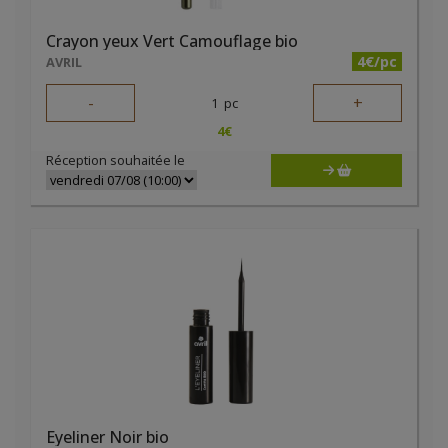
Crayon yeux Vert Camouflage bio
4€/pc
AVRIL
-
+
1
pc
4
€
Réception souhaitée le
Eyeliner Noir bio