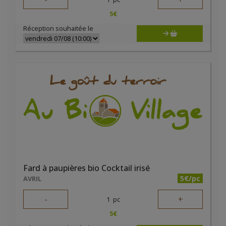
5
€
Réception souhaitée le
Fard à paupières bio Cocktail irisé
5€/pc
AVRIL
-
+
1
pc
5
€