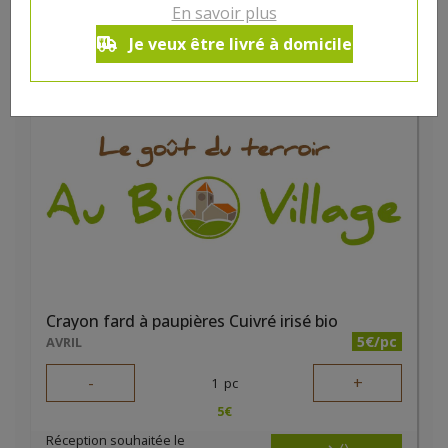
En savoir plus
10
€
Je veux être livré à domicile
Réception souhaitée le
Crayon fard à paupières Cuivré irisé bio
5€/pc
AVRIL
-
+
1
pc
5
€
Réception souhaitée le