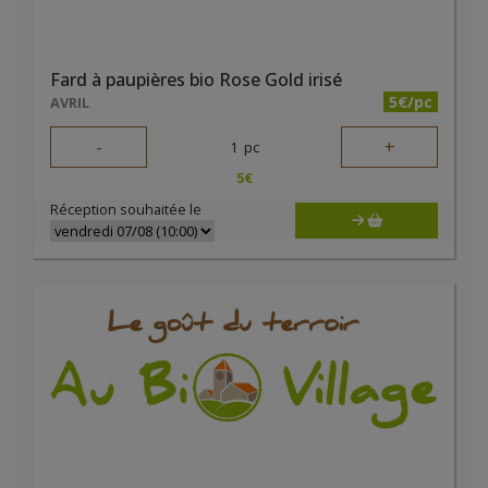
Fard à paupières bio Rose Gold irisé
5€/pc
AVRIL
-
+
1
pc
5
€
Réception souhaitée le