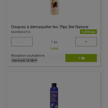
Disques à démaquiller bio 70pc Bel Nature
1.61€/pc
MANNAVITA
-
+
1
pc
1.61
€
Réception souhaitée le