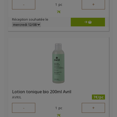
-
+
1
pc
7
€
Réception souhaitée le
Lotion tonique bio 200ml Avril
7€/pc
AVRIL
-
+
1
pc
7
€