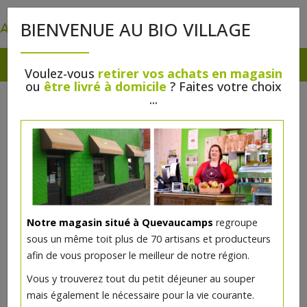
0
BIENVENUE AU BIO VILLAGE
Voulez-vous
retirer vos achats en magasin
ou
être livré à domicile
? Faites votre choix
...
Notre magasin situé à Quevaucamps
regroupe
sous un même toit plus de 70 artisans et producteurs
afin de vous proposer le meilleur de notre région.
Lait démaquillant bio 250ml Avril
Vous y trouverez tout du petit déjeuner au souper
mais également le nécessaire pour la vie courante.
8€/pc