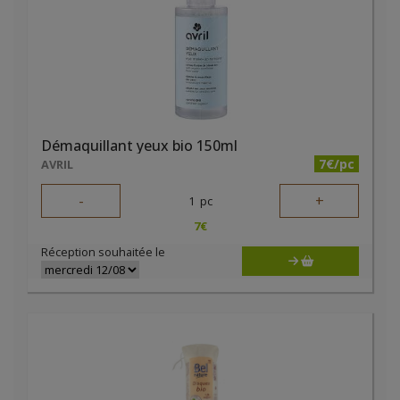
Démaquillant yeux bio 150ml
7€/pc
AVRIL
-
+
1
pc
7
€
Réception souhaitée le