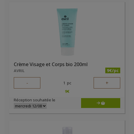
Crème Visage et Corps bio 200ml
9€/pc
AVRIL
-
+
1
pc
9
€
Réception souhaitée le