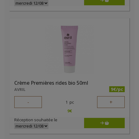
Crème Premières rides bio 50ml
9€/pc
AVRIL
-
+
1
pc
9
€
Réception souhaitée le