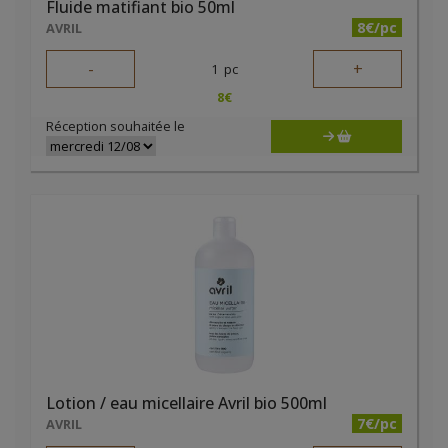
Fluide matifiant bio 50ml
8€/pc
AVRIL
-
+
1
pc
8
€
Réception souhaitée le
Lotion / eau micellaire Avril bio 500ml
7€/pc
AVRIL