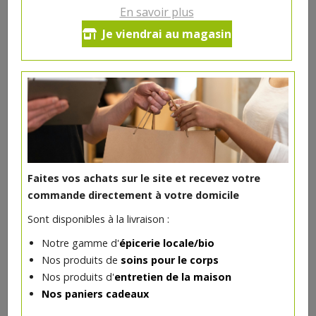
En savoir plus
Ce produit est indisponible pour le moment.
Je viendrai au magasin
DANS LA MÊME CATÉGORIE ...
Faites vos achats sur le site et recevez votre
commande directement à votre domicile
Sont disponibles à la livraison :
Notre gamme d'
épicerie locale/bio
Nos produits de
soins pour le corps
Nos produits d'
entretien de la maison
Nos paniers cadeaux
Carrés bébé bio Bel Nature 60 pc
3.19€/pc
MANNAVITA