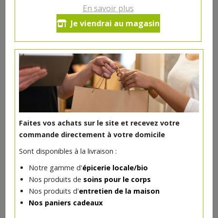
En savoir plus
Je viendrai au magasin
DANS LA MÊME CATÉGORIE ...
Faites vos achats sur le site et recevez votre
commande directement à votre domicile
Sont disponibles à la livraison :
Notre gamme d'
épicerie locale/bio
Nos produits de
soins pour le corps
Blush Pêche Rosé bio
Nos produits d'
entretien de la maison
6€/pc
AVRIL
Nos paniers cadeaux
-
+
1
pc