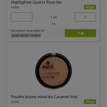
Highlighter Quartz Rose bio
6€/pc
AVRIL
-
+
1
pc
6
€
Réception souhaitée le
Poudre bonne mine bio Caramel Irisé
7€/pc
AVRIL