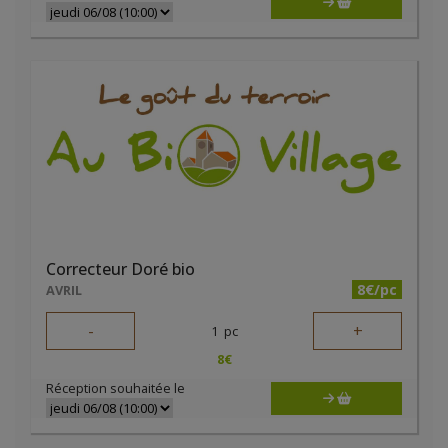
Correcteur Doré bio
8€/pc
AVRIL
-
+
1
pc
8
€
Réception souhaitée le