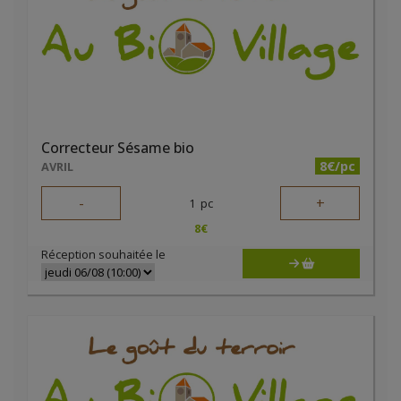
Correcteur Sésame bio
8€/pc
AVRIL
-
+
1
pc
8
€
Réception souhaitée le