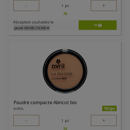
-
+
1
pc
7
€
Réception souhaitée le
Poudre compacte Abricot bio
7€/pc
AVRIL
-
+
1
pc
7
€