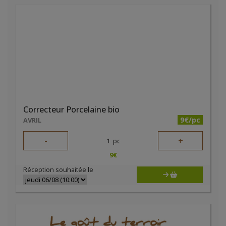
Correcteur Porcelaine bio
9€/pc
AVRIL
-
+
1
pc
9
€
Réception souhaitée le