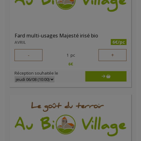
Fard multi-usages Majesté irisé bio
6€/pc
AVRIL
-
+
1
pc
6
€
Réception souhaitée le