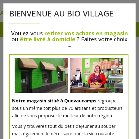
0
BIENVENUE AU BIO VILLAGE
Voulez-vous
retirer vos achats en magasin
ou
être livré à domicile
? Faites votre choix
...
Notre magasin situé à Quevaucamps
regroupe
Fond de teint Clair bio 30ml
sous un même toit plus de 70 artisans et producteurs
afin de vous proposer le meilleur de notre région.
9€/pc
Vous y trouverez tout du petit déjeuner au souper
mais également le nécessaire pour la vie courante.
Ce produit est indisponible pour le moment.