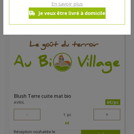
En savoir plus
6
€
Je veux être livré à domicile
Réception souhaitée le
Blush Terre cuite mat bio
6€/pc
AVRIL
-
+
1
pc
6
€
Réception souhaitée le