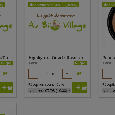
0)
dès vendredi 07/08 (10:00)
dès ve
Highlighter Champagne/Dune bio
Highlighter Quartz Rose bio
8€/pc
6€/pc
AVRIL
AVRIL
8
€
-
1
pc
+
6
€
-
Réception souhaitée le
Récepti