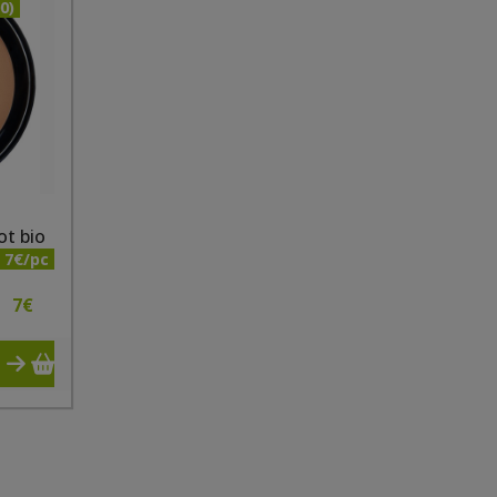
0)
ot bio
7€/pc
7
€