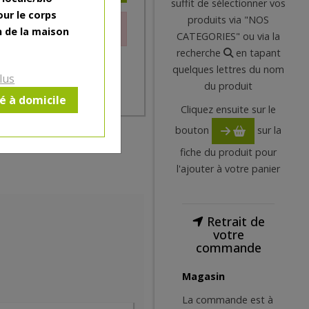
suffit de sélectionner vos
our le corps
produits via "NOS
le moment.
n de la maison
CATEGORIES" ou via la
recherche
en tapant
quelques lettres du nom
lus
du produit
ré à domicile
Cliquez ensuite sur le
bouton
sur la
fiche du produit pour
l'ajouter à votre panier
Retrait de
votre
commande
Magasin
La commande est à