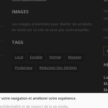
Nu
IMAGES
Gé
Les images présentées pour illuster les produits
Co
en vente sur ce site ne sont pas contractuelles.
con
TAGS
Local
Durable
Fermier
Magasin
H
Producteur
Réduction Des Déchets
Lu
M
Me
Je
er votre navigation et améliorer votre expérience.
Ve
onfidentialité et de respect de la vie privée
.