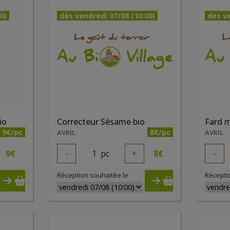
0)
dès vendredi 07/08 (10:00)
dès ve
io
Correcteur Sésame bio
9€/pc
8€/pc
AVRIL
AVRIL
9
€
-
1
pc
+
8
€
-
Réception souhaitée le
Récepti