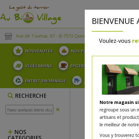
BIENVENUE 
Rue de Tournai, 97 - B-7972 Quevaucamps
Voulez-vous
re
NOUVEAUTÉS
NOS PLATEAUX
FRUITS
VÉGÉTARIENS
EPICERIE
PLATS TRAITEUR
ENTRETIEN/MÉNAGE
SOINS ET HYGIÈNE DU COR
RECHERCHE
Notre magasin s
regroupe sous un 
artisans et produc
le meilleur de notre
NOS
Vous y trouverez t
CATEGORIES