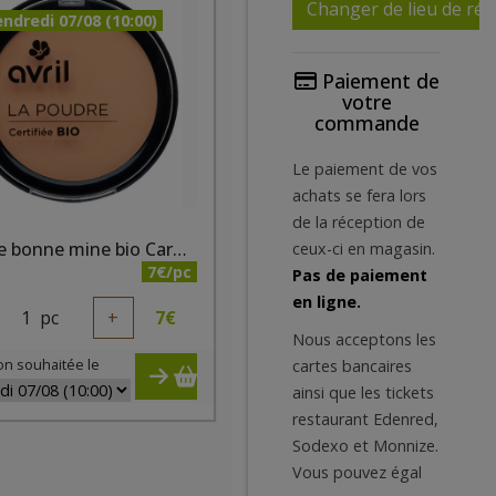
Changer de lieu de réc
ndredi 07/08 (10:00)
Paiement de
votre
commande
Le paiement de vos
achats se fera lors
de la réception de
Poudre bonne mine bio Caramel Irisé
ceux-ci en magasin.
7€/pc
Pas de paiement
en ligne.
1
pc
+
7
€
Nous acceptons les
on souhaitée le
cartes bancaires
ainsi que les tickets
restaurant Edenred,
Sodexo et Monnize.
Vous pouvez égal