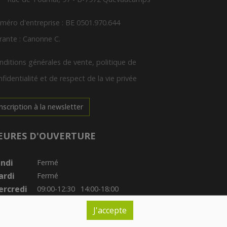
méro d'entreprise : BE 0501.970.644
rante : Canonne C.
nditions générales de vente, politique de
fidentialité et de respect de la vie privée
Inscription à la newsletter
EURES D'OUVERTURE
ndi
Fermé
ardi
Fermé
rcredi
09:00-12:30
14:00-18:00
udi
09:30-12:30
14:00-18:00
J'accepte
ndredi
09:00-12:30
14:00-19:00