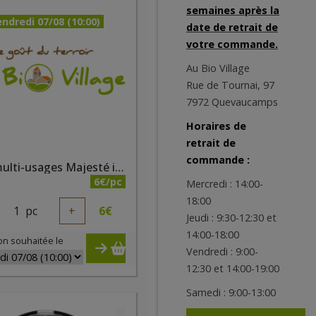
semaines après la
ndredi 07/08 (10:00)
date de retrait de
votre commande.
Au Bio Village
Rue de Tournai, 97
7972 Quevaucamps
Horaires de
retrait de
commande :
Fard multi-usages Majesté irisé bio
6€/pc
Mercredi : 14:00-
18:00
1
pc
+
6
€
Jeudi : 9:30-12:30 et
14:00-18:00
on souhaitée le
Vendredi : 9:00-
12:30 et 14:00-19:00
Samedi : 9:00-13:00