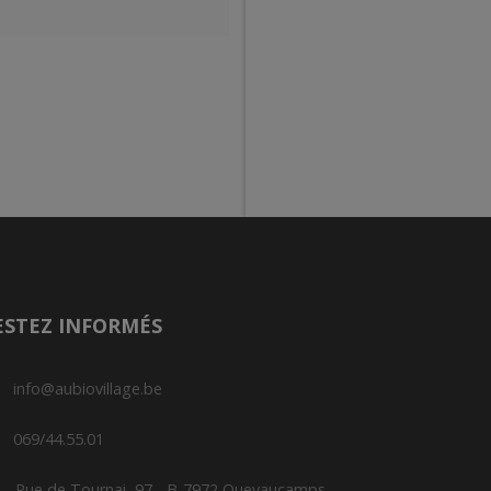
ESTEZ INFORMÉS
info@aubiovillage.be
069/44.55.01
Rue de Tournai, 97 - B-7972 Quevaucamps