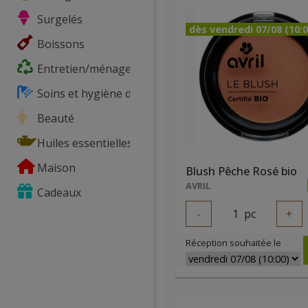
Surgelés
dès vendredi 07/08 (10:0
Boissons
Entretien/ménage
Soins et hygiène du corps
Beauté
Huiles essentielles
Maison
Blush Pêche Rosé bio
AVRIL
Cadeaux
-
1
pc
+
Réception souhaitée le