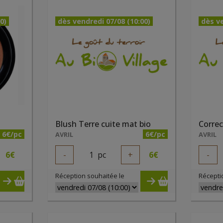
0)
dès vendredi 07/08 (10:00)
dès ve
Blush Terre cuite mat bio
Correc
6€/pc
6€/pc
AVRIL
AVRIL
6
€
-
1
pc
+
6
€
-
Réception souhaitée le
Récepti