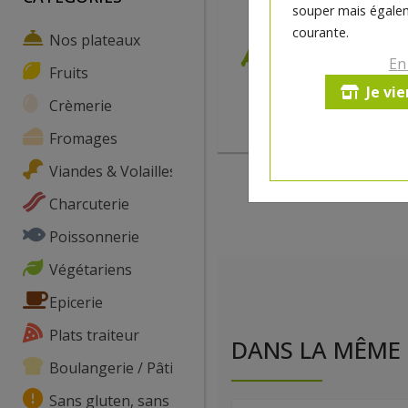
souper mais égalem
courante.
Nos plateaux
En
Fruits
Je vi
Crèmerie
Fromages
Viandes & Volailles
Charcuterie
Poissonnerie
Végétariens
Epicerie
Plats traiteur
DANS LA MÊME 
Boulangerie / Pâtisserie
Sans gluten, sans lactose, ...