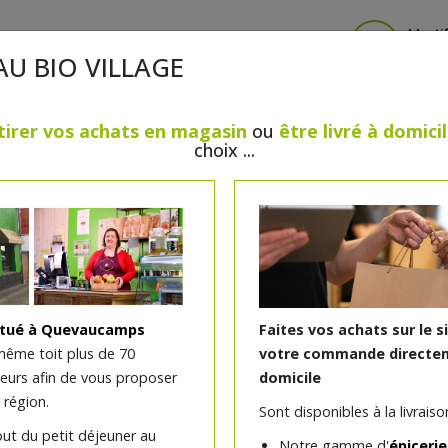
Identi
AU BIO VILLAGE
tirer vos achats en magasin
ou
être livré à domici
choix ...
CRÈMERIE
FROMAGES
VIANDES & VOLAILLES
BOULANGERIE / PÂTISSERIE
SANS GLUTEN, SANS LAC
PS
BEAUTÉ
HUILES ESSENTIELLES
MAISON
itué à Quevaucamps
Faites vos achats sur le s
même toit plus de 70
votre commande directem
teurs afin de vous proposer
domicile
Fond de teint Nude bio 
 région.
Sont disponibles à la livraison
out du petit déjeuner au
Notre gamme d'
épicerie