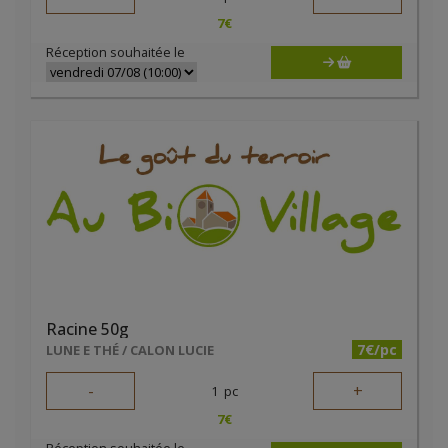
7
€
Réception souhaitée le
Racine 50g
7€/pc
LUNE E THÉ / CALON LUCIE
-
+
1
pc
7
€