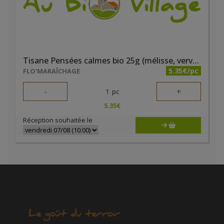
Tisane Pensées calmes bio 25g (mélisse, verveine, marjolaine et lavande)
5.35€/pc
FLO'MARAÎCHAGE
-
+
1
pc
5.35
€
Réception souhaitée le