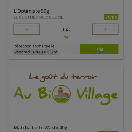
L'Optimiste 50g
7€/pc
LUNE E THÉ / CALON LUCIE
-
+
1
pc
7
€
Réception souhaitée le
Matcha boîte Washi 40g