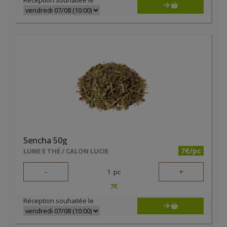
Réception souhaitée le
Sencha 50g
7€/pc
LUNE E THÉ / CALON LUCIE
-
+
1
pc
7
€
Réception souhaitée le