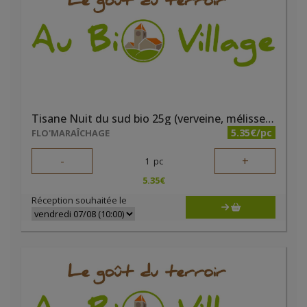
Tisane Nuit du sud bio 25g (verveine, mélisse, lavande)
5.35€/pc
FLO'MARAÎCHAGE
-
+
1
pc
5.35
€
Réception souhaitée le