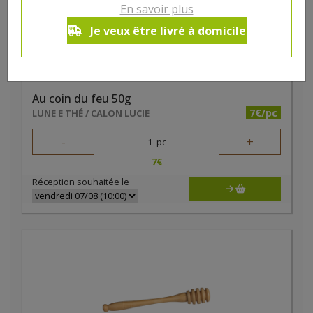
En savoir plus
Je veux être livré à domicile
Au coin du feu 50g
7€/pc
LUNE E THÉ / CALON LUCIE
-
+
1
pc
7
€
Réception souhaitée le