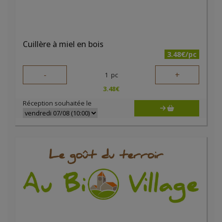
Cuillère à miel en bois
3.48€/pc
-
+
1
pc
3.48
€
Réception souhaitée le