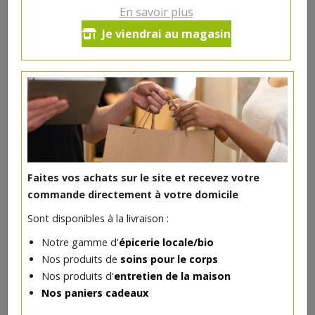
En savoir plus
Tisane Tonique bio 25g (menthe,
Je viendrai au magasin
sarriette, romarin, sauge, bleuet)
5.35€/pc
-
+
1
pc
5.35
€
Réception souhaitée le
Faites vos achats sur le site et recevez votre
commande directement à votre domicile
Sont disponibles à la livraison :
DANS LA MÊME CATÉGORIE ...
Notre gamme d'
épicerie locale/bio
Nos produits de
soins pour le corps
Nos produits d'
entretien de la maison
Nos paniers cadeaux