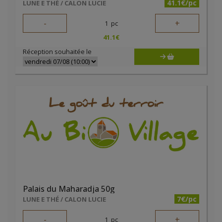
41.1€/pc
LUNE E THÉ / CALON LUCIE
-
+
1
pc
41.1
€
Réception souhaitée le
Palais du Maharadja 50g
7€/pc
LUNE E THÉ / CALON LUCIE
-
+
1
pc