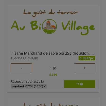
Tisane Marchand de sable bio 25g (houblon, verveine, marjolaine, mélisse, lavande, coquelicot)
5.35€/pc
FLO'MARAÎCHAGE
-
+
1
pc
5.35
€
Réception souhaitée le