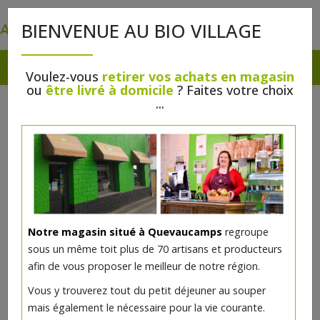
0
BIENVENUE AU BIO VILLAGE
Voulez-vous
retirer vos achats en magasin
ou
être livré à domicile
? Faites votre choix
...
Notre magasin situé à Quevaucamps
regroupe
sous un même toit plus de 70 artisans et producteurs
afin de vous proposer le meilleur de notre région.
Acide citrique 900g
Vous y trouverez tout du petit déjeuner au souper
mais également le nécessaire pour la vie courante.
9.07€/pc