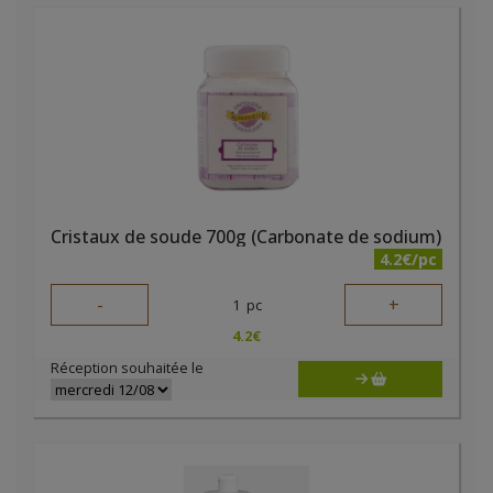
Cristaux de soude 700g (Carbonate de sodium)
4.2€/pc
-
+
1
pc
4.2
€
Réception souhaitée le