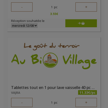
-
+
1
pc
3.55
€
Réception souhaitée le
Tablettes tout en 1 pour lave vaisselle 40 pc Mutyne
11.33€/pc
VAJRA
-
+
1
pc