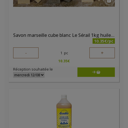
Savon marseille cube blanc Le Sérail 1kg huile végétale
10.35€/pc
-
+
1
pc
10.35
€
Réception souhaitée le