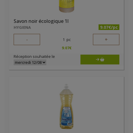
Savon noir écologique 1l
9.07€/pc
HYGIENA
-
+
1
pc
9.07
€
Réception souhaitée le