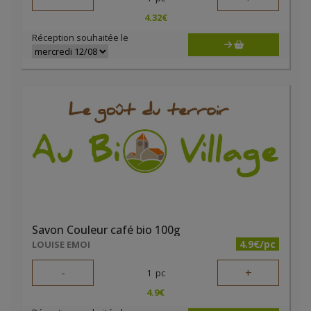
4.32
€
Réception souhaitée le
Savon Couleur café bio 100g
4.9€/pc
LOUISE EMOI
-
+
1
pc
4.9
€