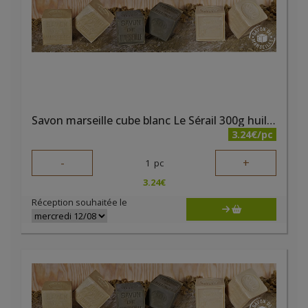
Savon marseille cube blanc Le Sérail 300g huile végétale
3.24€/pc
-
+
1
pc
3.24
€
Réception souhaitée le