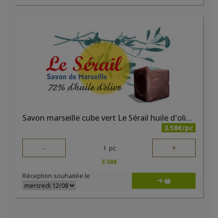
Savon marseille cube vert Le Sérail huile d'olive 300g
3.58€/pc
-
+
1
pc
3.58
€
Réception souhaitée le