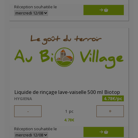
Réception souhaitée le
Liquide de rinçage lave-vaiselle 500 ml Biotop
4.78€/pc
HYGIENA
-
+
1
pc
4.78
€
Réception souhaitée le