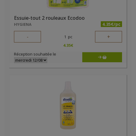
Essuie-tout 2 rouleaux Ecodoo
4.35€/pc
HYGIENA
-
+
1
pc
4.35
€
Réception souhaitée le