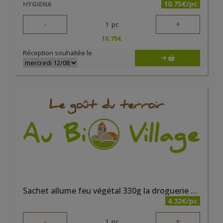
10.75€/pc
HYGIENA
-
+
1
pc
10.75
€
Réception souhaitée le
Sachet allume feu végétal 330g la droguerie écologique
4.32€/pc
-
+
1
pc