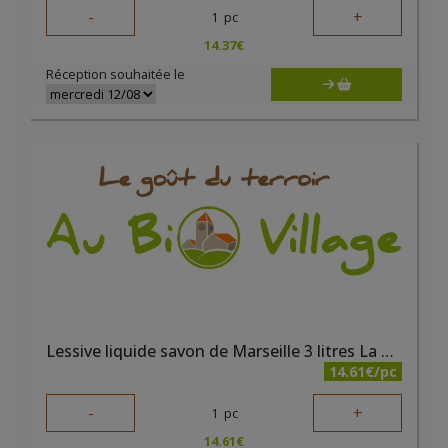
-
+
1
pc
14.37
€
Réception souhaitée le
Lessive liquide savon de Marseille 3 litres La Fourmi Verte
14.61€/pc
-
+
1
pc
14.61
€