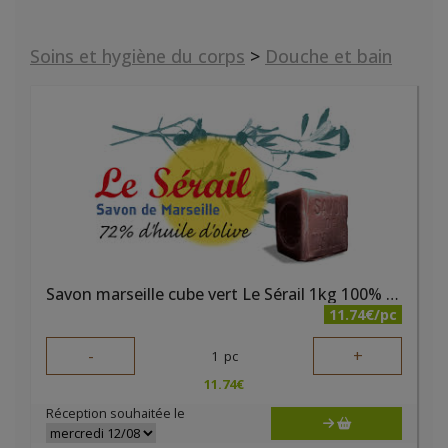
Soins et hygiène du corps
>
Douche et bain
Savon marseille cube vert Le Sérail 1kg 100% huile d'olive
11.74€/pc
-
+
1
pc
11.74
€
Réception souhaitée le