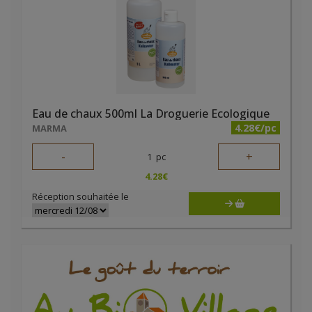
Eau de chaux 500ml La Droguerie Ecologique
4.28€/pc
MARMA
-
+
1
pc
4.28
€
Réception souhaitée le