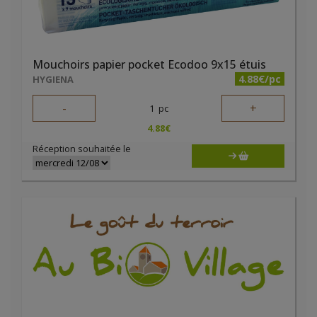
Mouchoirs papier pocket Ecodoo 9x15 étuis
4.88€/pc
HYGIENA
-
+
1
pc
4.88
€
Réception souhaitée le