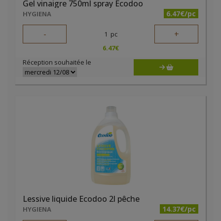
Gel vinaigre 750ml spray Ecodoo
6.47€/pc
HYGIENA
-
+
1
pc
6.47
€
Réception souhaitée le
Lessive liquide Ecodoo 2l pêche
14.37€/pc
HYGIENA