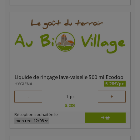
Liquide de rinçage lave-vaiselle 500 ml Ecodoo
5.28€/pc
HYGIENA
-
+
1
pc
5.28
€
Réception souhaitée le