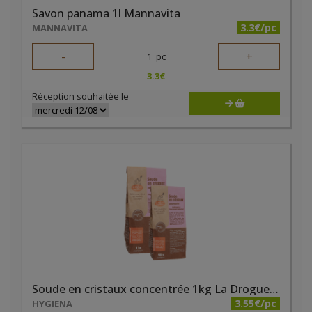
Savon panama 1l Mannavita
3.3€/pc
MANNAVITA
-
+
1
pc
3.3
€
Réception souhaitée le
Soude en cristaux concentrée 1kg La Droguerie Ecologique
3.55€/pc
HYGIENA