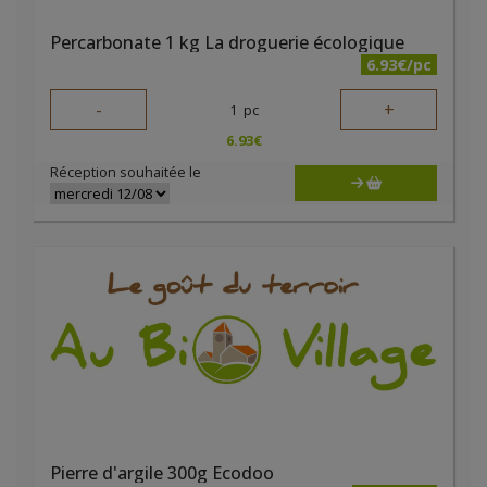
Percarbonate 1 kg La droguerie écologique
6.93€/pc
-
+
1
pc
6.93
€
Réception souhaitée le
Pierre d'argile 300g Ecodoo