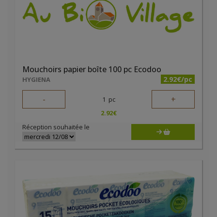
Mouchoirs papier boîte 100 pc Ecodoo
2.92€/pc
HYGIENA
-
+
1
pc
2.92
€
Réception souhaitée le