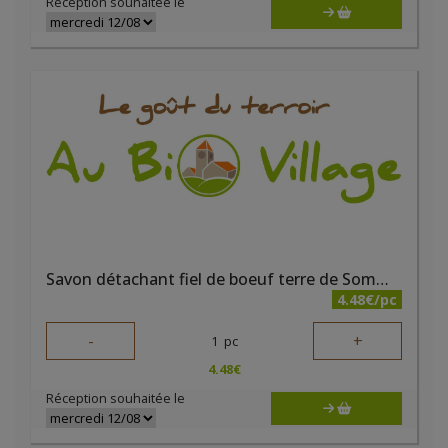
Réception souhaitée le
Savon détachant fiel de boeuf terre de Sommières
4.48€/pc
-
+
1
pc
4.48
€
Réception souhaitée le