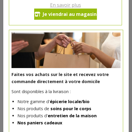
En savoir plus
Ce produit est indisponible pour le moment.
Je viendrai au magasin
DANS LA MÊME CATÉGORIE ...
Faites vos achats sur le site et recevez votre
commande directement à votre domicile
Sont disponibles à la livraison :
Notre gamme d'
épicerie locale/bio
Nos produits de
soins pour le corps
Nos produits d'
entretien de la maison
Nos paniers cadeaux
Acide Citrique 1kg Droguerie Ecologique
9.24€/pc
MARMA