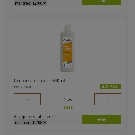
Crème à récurer 500ml
4.81€/pc
HYGIENA
-
+
1
pc
4.81
€
Réception souhaitée le