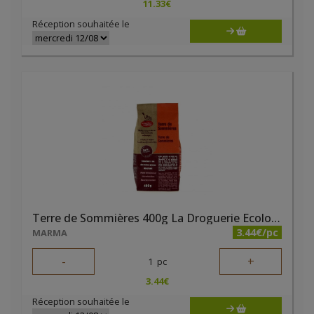
11.33
€
Réception souhaitée le
Terre de Sommières 400g La Droguerie Ecologique
3.44€/pc
MARMA
-
+
1
pc
3.44
€
Réception souhaitée le