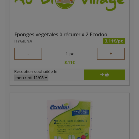
Eponges végétales à récurer x 2 Ecodoo
3.11€/pc
HYGIENA
-
+
1
pc
3.11
€
Réception souhaitée le