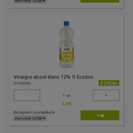
Vinaigre alcool blanc 12% 1l Ecodoo
3.27€/pc
HYGIENA
-
+
1
pc
3.27
€
Réception souhaitée le