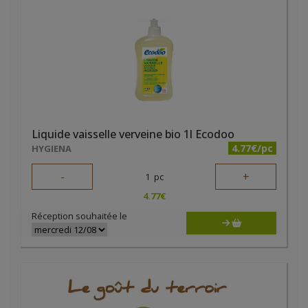
Liquide vaisselle verveine bio 1l Ecodoo
4.77€/pc
HYGIENA
-
+
1
pc
4.77
€
Réception souhaitée le