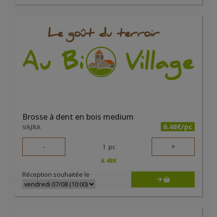
Brosse à dent en bois medium
6.48€/pc
VAJRA
-
+
1
pc
6.48
€
Réception souhaitée le