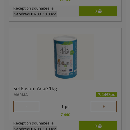
Réception souhaitée le
Sel Epsom Anaé 1kg
7.44€/pc
MARMA
-
+
1
pc
7.44
€
Réception souhaitée le