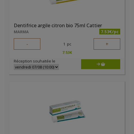
Dentifrice argile citron bio 75ml Cattier
7.53€/pc
MARMA
-
+
1
pc
7.53
€
Réception souhaitée le