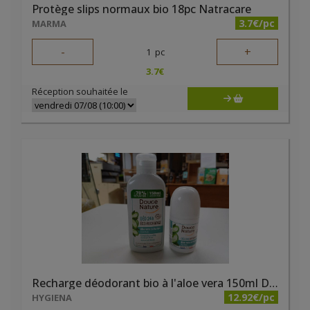
Protège slips normaux bio 18pc Natracare
3.7€/pc
MARMA
-
+
1
pc
3.7
€
Réception souhaitée le
Recharge déodorant bio à l'aloe vera 150ml Douce Nature
12.92€/pc
HYGIENA