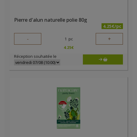
Pierre d'alun naturelle polie 80g
4.25€/pc
-
+
1
pc
4.25
€
Réception souhaitée le