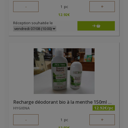
-
+
1
pc
12.92
€
Réception souhaitée le
Recharge déodorant bio à la menthe 150ml Douce Nature
12.92€/pc
HYGIENA
-
+
1
pc
12.92
€