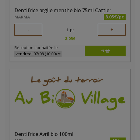
Dentifrice argile menthe bio 75ml Cattier
8.05€/pc
MARMA
-
+
1
pc
8.05
€
Réception souhaitée le
Dentifrice Avril bio 100ml