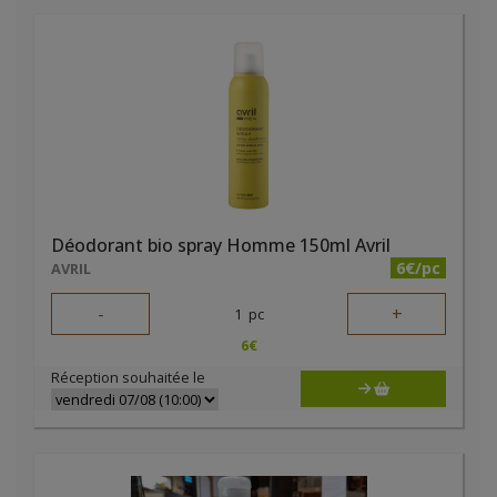
Déodorant bio spray Homme 150ml Avril
6€/pc
AVRIL
-
+
1
pc
6
€
Réception souhaitée le