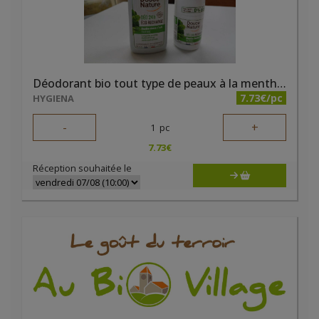
Déodorant bio tout type de peaux à la menthe 50ml Douce Nature
7.73€/pc
HYGIENA
-
+
1
pc
7.73
€
Réception souhaitée le