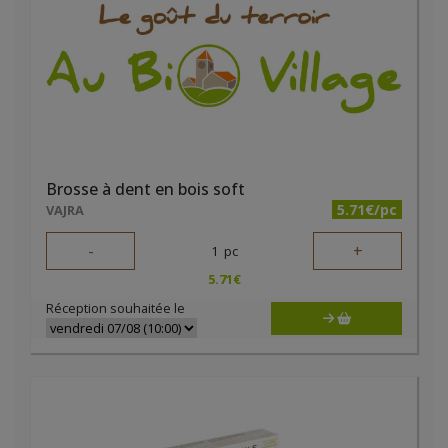
Brosse à dent en bois soft
5.71€/pc
VAJRA
-
+
1
pc
5.71
€
Réception souhaitée le