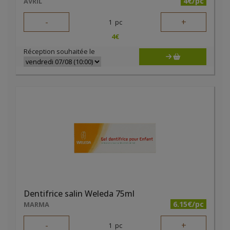
4€/pc
AVRIL
-
+
1
pc
4
€
Réception souhaitée le
Dentifrice salin Weleda 75ml
6.15€/pc
MARMA
-
+
1
pc