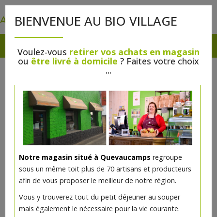
0
BIENVENUE AU BIO VILLAGE
Voulez-vous
retirer vos achats en magasin
ou
être livré à domicile
? Faites votre choix
...
Notre magasin situé à Quevaucamps
regroupe
sous un même toit plus de 70 artisans et producteurs
afin de vous proposer le meilleur de notre région.
Tampons avec applicateur super
Vous y trouverez tout du petit déjeuner au souper
bio 16pc Natracare
mais également le nécessaire pour la vie courante.