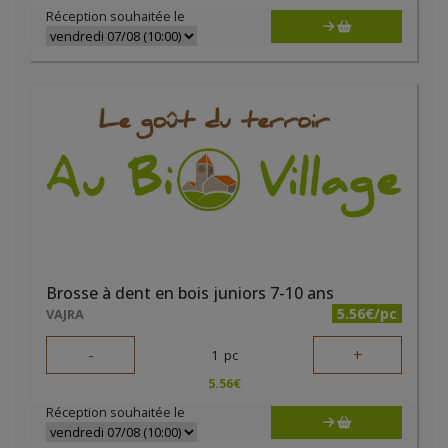
Réception souhaitée le
Brosse à dent en bois juniors 7-10 ans
5.56€/pc
VAJRA
-
+
1
pc
5.56
€
Réception souhaitée le