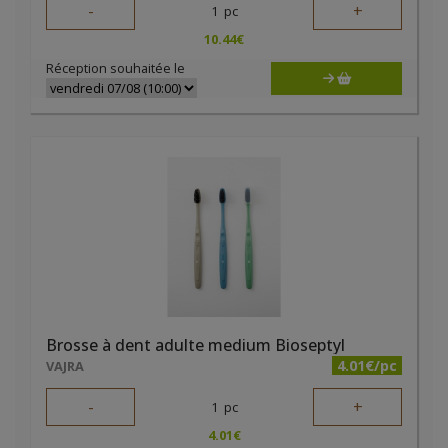
-
+
1
pc
10.44
€
Réception souhaitée le
Brosse à dent adulte medium Bioseptyl
4.01€/pc
VAJRA
-
+
1
pc
4.01
€