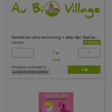
Serviettes ultra extra long + ailes 8pc Natracare
4.94€/pc
MARMA
-
+
1
pc
4.94
€
Réception souhaitée le