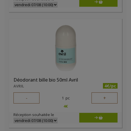
Déodorant bille bio 50ml Avril
4€/pc
AVRIL
-
+
1
pc
4
€
Réception souhaitée le