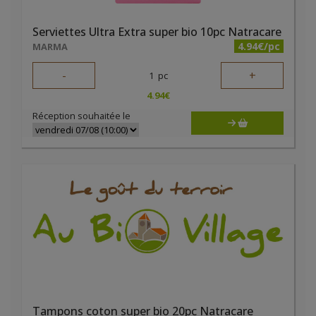
Serviettes Ultra Extra super bio 10pc Natracare
4.94€/pc
MARMA
-
+
1
pc
4.94
€
Réception souhaitée le
Tampons coton super bio 20pc Natracare