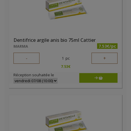
Dentifrice argile anis bio 75ml Cattier
7.53€/pc
MARMA
-
+
1
pc
7.53
€
Réception souhaitée le