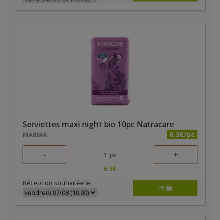
Serviettes maxi night bio 10pc Natracare
6.3€/pc
MARMA
-
+
1
pc
6.3
€
Réception souhaitée le