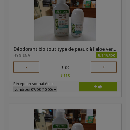
Déodorant bio tout type de peaux à l'aloe vera 50ml Douce Nature
8.11€/pc
HYGIENA
-
+
1
pc
8.11
€
Réception souhaitée le