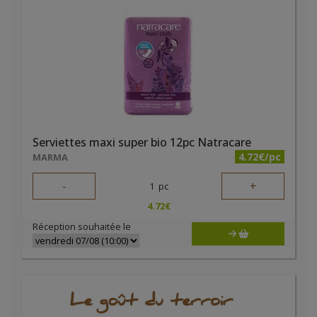
Serviettes maxi super bio 12pc Natracare
4.72€/pc
MARMA
-
+
1
pc
4.72
€
Réception souhaitée le