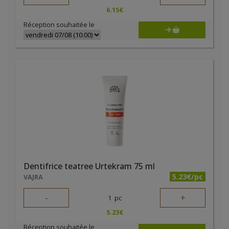
6.15
€
Réception souhaitée le
Dentifrice teatree Urtekram 75 ml
5.23€/pc
VAJRA
-
+
1
pc
5.23
€
Réception souhaitée le