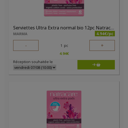
Serviettes Ultra Extra normal bio 12pc Natracare
4.94€/pc
MARMA
-
+
1
pc
4.94
€
Réception souhaitée le