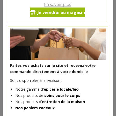
En savoir plus
Ce produit est indisponible pour le moment.
Je viendrai au magasin
DANS LA MÊME CATÉGORIE ...
Faites vos achats sur le site et recevez votre
commande directement à votre domicile
Sont disponibles à la livraison :
Notre gamme d'
épicerie locale/bio
Nos produits de
soins pour le corps
Nos produits d'
entretien de la maison
Nos paniers cadeaux
Blaireau de rasage
20€/pc
LOUISE EMOI