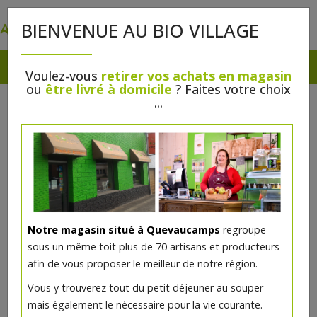
0
BIENVENUE AU BIO VILLAGE
Voulez-vous
retirer vos achats en magasin
ou
être livré à domicile
? Faites votre choix
...
Notre magasin situé à Quevaucamps
regroupe
sous un même toit plus de 70 artisans et producteurs
afin de vous proposer le meilleur de notre région.
Porte blaireau de rasage
Vous y trouverez tout du petit déjeuner au souper
mais également le nécessaire pour la vie courante.
8.99€/pc