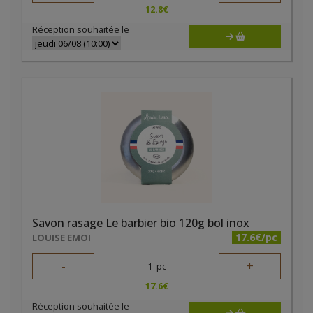
12.8
€
Réception souhaitée le
Savon rasage Le barbier bio 120g bol inox
17.6€/pc
LOUISE EMOI
-
+
1
pc
17.6
€
Réception souhaitée le