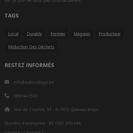
sur ce site ne sont pas contractuelles.
TAGS
Local
Durable
Fermier
Magasin
Producteur
Réduction Des Déchets
RESTEZ INFORMÉS
info@aubiovillage.be
069/44.55.01
Rue de Tournai, 97 - B-7972 Quevaucamps
Numéro d'entreprise : BE 0501.970.644
Gérante : Canonne C.