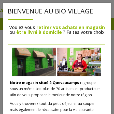
0
BIENVENUE AU BIO VILLAGE
Voulez-vous
retirer vos achats en magasin
ou
être livré à domicile
? Faites votre choix
...
Notre magasin situé à Quevaucamps
regroupe
sous un même toit plus de 70 artisans et producteurs
afin de vous proposer le meilleur de notre région.
Camembert Ferme de l'Epinette
Vous y trouverez tout du petit déjeuner au souper
mais également le nécessaire pour la vie courante.
7.27€/pc