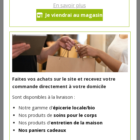
En savoir plus
Ce produit est indisponible pour le moment.
Je viendrai au magasin
DANS LA MÊME CATÉGORIE ...
Faites vos achats sur le site et recevez votre
commande directement à votre domicile
Sont disponibles à la livraison :
Notre gamme d'
épicerie locale/bio
Nos produits de
soins pour le corps
Nos produits d'
entretien de la maison
Nos paniers cadeaux
Burrata bio 125g Delibio
2.97€/pc