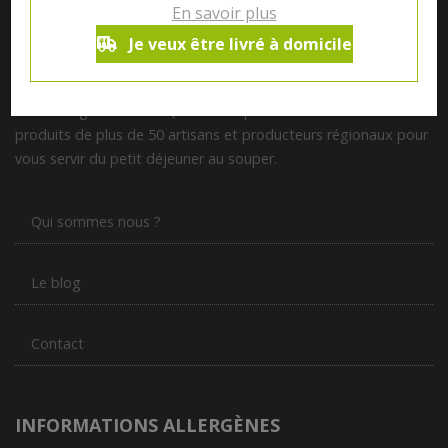
En savoir plus
Je veux être livré à domicile
Notre magasin situé à Quevaucamps réunit sous son toit les
produits de plus de 50 artisans et producteurs régionaux pour
vous servir du petit déjeuner au souper.
Qui sommes nous ?
Le blog
Contact
INFORMATIONS ALLERGÈNES