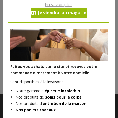
En savoir plus
Yaourt écrémé cerise Ferme
Je viendrai au magasin
Vandelannoitte
0.91€/pc
Produit indisponible actuellement
Faites vos achats sur le site et recevez votre
DANS LA MÊME CATÉGORIE ...
commande directement à votre domicile
Sont disponibles à la livraison :
Notre gamme d'
épicerie locale/bio
Nos produits de
soins pour le corps
Nos produits d'
entretien de la maison
Nos paniers cadeaux