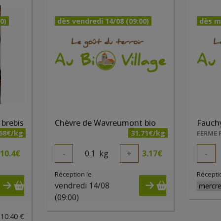
0)
dès vendredi 14/08 (09:00)
dès m
 brebis
Chèvre de Wavreumont bio
.68€/kg
31.71€/kg
10.4
€
-
0.1
kg
+
3.17
€
-
Réception le
Récepti
vendredi 14/08
(09:00)
 10.40 €