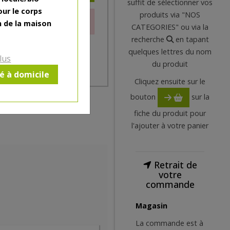
suffit de sélectionner vos
our le corps
produits via "NOS
le moment.
n de la maison
CATEGORIES" ou via la
recherche
en tapant
quelques lettres du nom
lus
du produit
ré à domicile
Cliquez ensuite sur le
bouton
sur la
fiche du produit pour
l'ajouter à votre panier
Retrait de
votre
commande
Magasin
La commande est à