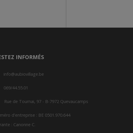
ESTEZ INFORMÉS
info@aubiovillage.be
069/44.55.01
Rue de Tournai, 97 - B-7972 Quevaucamps
méro d'entreprise : BE 0501.970.644
rante : Canonne C.