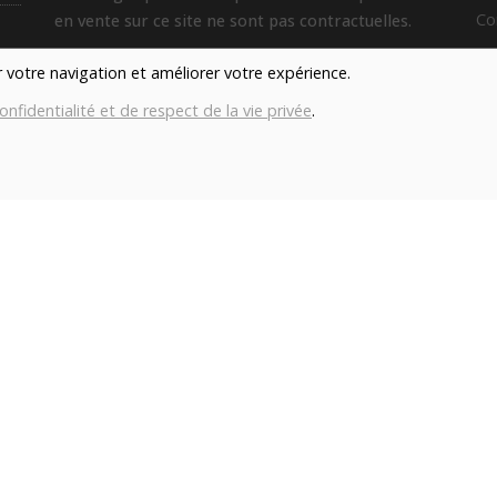
Co
en vente sur ce site ne sont pas contractuelles.
con
er votre navigation et améliorer votre expérience.
TAGS
onfidentialité et de respect de la vie privée
.
Local
Durable
Fermier
Magasin
H
Producteur
Réduction Des Déchets
Lu
M
Me
Je
Ve
S
D