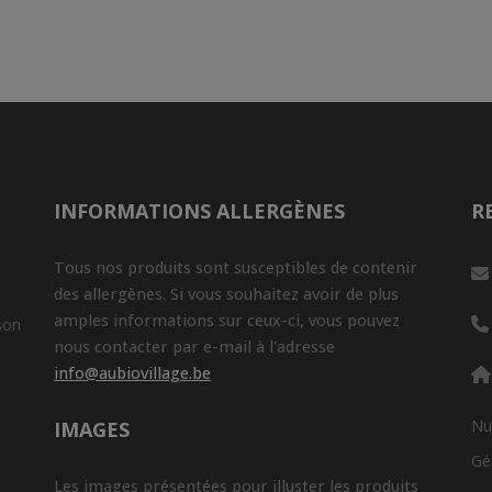
INFORMATIONS ALLERGÈNES
R
Tous nos produits sont susceptibles de contenir
des allergènes. Si vous souhaitez avoir de plus
amples informations sur ceux-ci, vous pouvez
son
nous contacter par e-mail à l'adresse
info@aubiovillage.be
Nu
IMAGES
Gé
Les images présentées pour illuster les produits