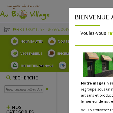
BIENVENUE 
Rue de Tournai, 97 - B-7972 Quevaucamps
Voulez-vous
re
NOUVEAUTÉS
NOS PLATEAUX
FRUITS
VÉGÉTARIENS
EPICERIE
PLATS TRAITEUR
ENTRETIEN/MÉNAGE
SOINS ET HYGIÈNE DU COR
RECHERCHE
Notre magasin s
regroupe sous un 
artisans et produc
le meilleur de notre
NOS
Vous y trouverez t
CATEGORIES