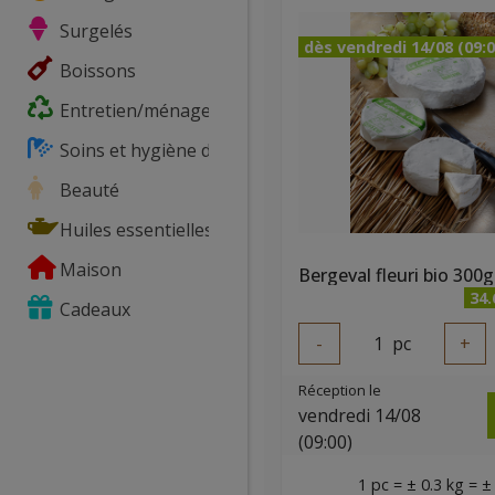
Surgelés
dès vendredi 14/08 (09:0
Boissons
Entretien/ménage
Soins et hygiène du corps
Beauté
Huiles essentielles
Maison
Bergeval fleuri bio 300g
34
Cadeaux
-
1
pc
+
Réception le
vendredi 14/08
(09:00)
1 pc = ± 0.3 kg = ±