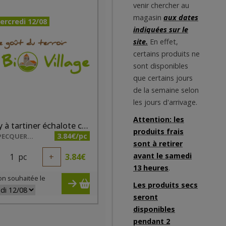
venir chercher au
magasin
aux dates
ercredi 12/08
indiquées sur le
site.
En effet,
certains produits ne
sont disponibles
que certains jours
de la semaine selon
les jours d'arrivage.
Attention: les
Fauchy à tartiner échalote ciboulette 150g
produits frais
3.84€/pc
FERME PECQUEREAU
sont à retirer
avant le samedi
1
pc
+
3.84
€
13 heures
.
on souhaitée le
Les produits secs
seront
disponibles
pendant 2