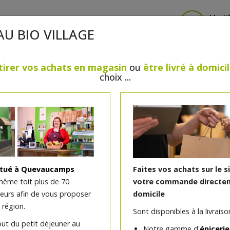
Identi
AU BIO VILLAGE
tirer vos achats en magasin
ou
être livré à domici
choix ...
CRÈMERIE
FROMAGES
VIANDES & VOLAILLES
BOULANGERIE / PÂTISSERIE
SANS GLUTEN, SANS LAC
PS
BEAUTÉ
HUILES ESSENTIELLES
MAISON
itué à Quevaucamps
Faites vos achats sur le s
même toit plus de 70
votre commande directem
teurs afin de vous proposer
domicile
Crottins natures affinés 
 région.
Sont disponibles à la livraison
out du petit déjeuner au
Notre gamme d'
épicerie