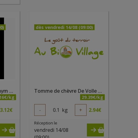
0)
dès vendredi 14/08 (09:00)
Tomme de chèvre au thym bio - Fromagerie du Bairsoû
Tomme de chèvre De Volle Maan bio
.16€/kg
29.39€/kg
3.12
€
-
0.1
kg
+
2.94
€
Réception le
vendredi 14/08
(09:00)