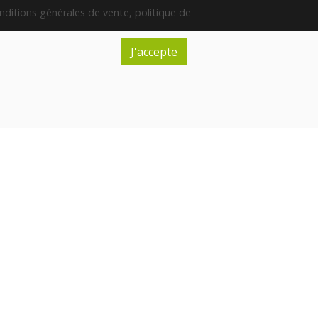
nditions générales de vente, politique de
fidentialité et de respect de la vie privée
J'accepte
Inscription à la newsletter
EURES D'OUVERTURE
ndi
Fermé
ardi
Fermé
rcredi
09:00-12:30
14:00-18:00
udi
09:30-12:30
14:00-18:00
ndredi
09:00-12:30
14:00-19:00
amedi
9:00-13:00
imanche
Fermé