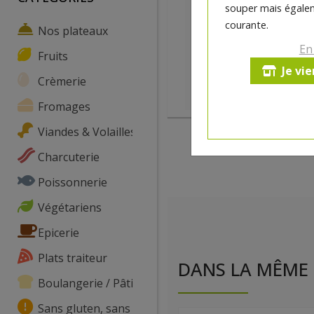
souper mais égalem
courante.
Nos plateaux
En
Fruits
Je vi
Crèmerie
Fromages
Viandes & Volailles
Charcuterie
Poissonnerie
Végétariens
Epicerie
Plats traiteur
DANS LA MÊME 
Boulangerie / Pâtisserie
Sans gluten, sans lactose, ...