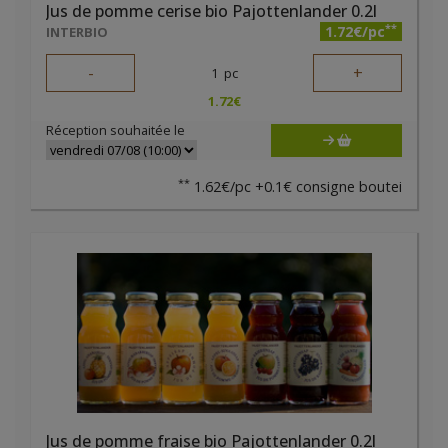
Jus de pomme cerise bio Pajottenlander 0.2l
**
1.72€/pc
INTERBIO
-
+
1
pc
1.72
€
Réception souhaitée le
**
1.62€/pc +0.1€ consigne boutei
Jus de pomme fraise bio Pajottenlander 0.2l