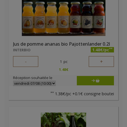
Jus de pomme ananas bio Pajottenlander 0.2l
**
1.48€/pc
INTERBIO
-
+
1
pc
1.48
€
Réception souhaitée le
**
1.38€/pc +0.1€ consigne boutei