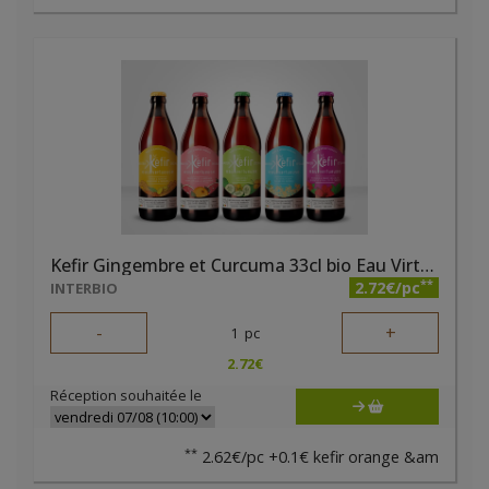
Kefir Gingembre et Curcuma 33cl bio Eau Virtueuse
**
2.72€/pc
INTERBIO
-
+
1
pc
2.72
€
Réception souhaitée le
**
2.62€/pc +0.1€ kefir orange &am