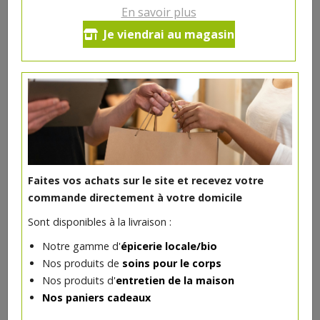
Ce produit est indisponible pour le moment.
En savoir plus
Je viendrai au magasin
DANS LA MÊME CATÉGORIE ...
Faites vos achats sur le site et recevez votre
commande directement à votre domicile
Sont disponibles à la livraison :
Notre gamme d'
épicerie locale/bio
Nos produits de
soins pour le corps
Nos produits d'
entretien de la maison
Boisson fleurs de sureau bio Pajottenlander 1l
Nos paniers cadeaux
**
4.23€/pc
INTERBIO