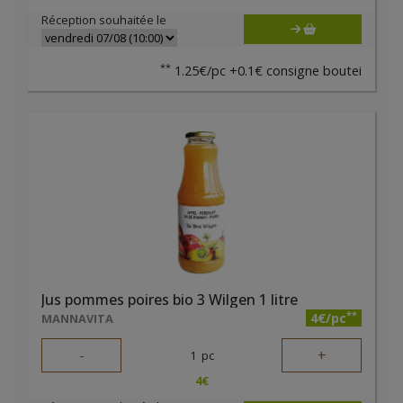
Réception souhaitée le
**
1.25€/pc +0.1€ consigne boutei
Jus pommes poires bio 3 Wilgen 1 litre
**
4€/pc
MANNAVITA
-
+
1
pc
4
€