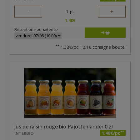
-
+
1
pc
1.48
€
Réception souhaitée le
**
1.38€/pc +0.1€ consigne boutei
Jus de raisin rouge bio Pajottenlander 0.2l
**
1.48€/pc
INTERBIO