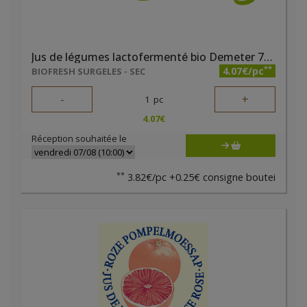
Jus de légumes lactofermenté bio Demeter 70cl Luna Terra
**
4.07€/pc
BIOFRESH SURGELES - SEC
-
+
1
pc
4.07
€
Réception souhaitée le
**
3.82€/pc +0.25€ consigne boutei