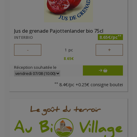
Jus de grenade Pajottenlander bio 75cl
**
8.65€/pc
INTERBIO
-
+
1
pc
8.65
€
Réception souhaitée le
**
8.4€/pc +0.25€ consigne boutei