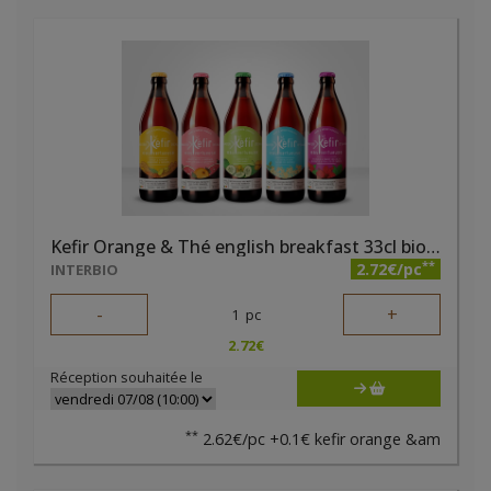
Kefir Orange & Thé english breakfast 33cl bio Eau Virtueuse
**
2.72€/pc
INTERBIO
-
+
1
pc
2.72
€
Réception souhaitée le
**
2.62€/pc +0.1€ kefir orange &am