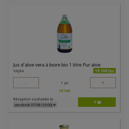
Jus d'aloe vera à boire bio 1 litre Pur aloe
19.16€/pc
VAJRA
-
+
1
pc
19.16
€
Réception souhaitée le