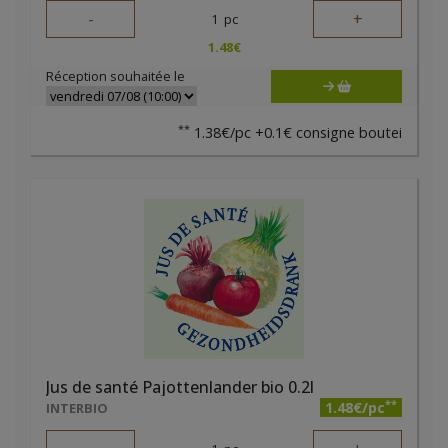
-
+
1
pc
1.48
€
Réception souhaitée le
**
1.38€/pc +0.1€ consigne boutei
Jus de santé Pajottenlander bio 0.2l
**
1.48€/pc
INTERBIO