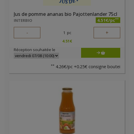
Jus de pomme ananas bio Pajottenlander 75cl
**
4.51€/pc
INTERBIO
-
+
1
pc
4.51
€
Réception souhaitée le
**
4.26€/pc +0.25€ consigne boutei