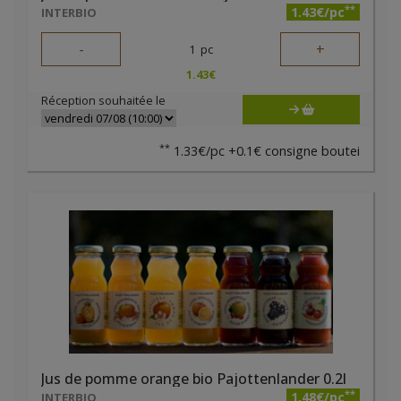
**
1.43€/pc
INTERBIO
-
+
1
pc
1.43
€
Réception souhaitée le
**
1.33€/pc +0.1€ consigne boutei
Jus de pomme orange bio Pajottenlander 0.2l
**
1.48€/pc
INTERBIO