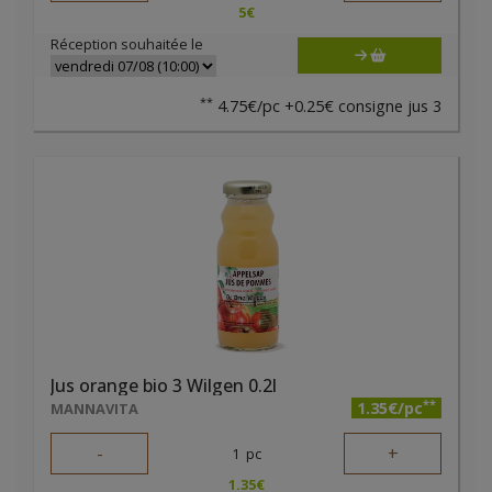
5
€
Réception souhaitée le
**
4.75€/pc +0.25€ consigne jus 3
Jus orange bio 3 Wilgen 0.2l
**
1.35€/pc
MANNAVITA
-
+
1
pc
1.35
€