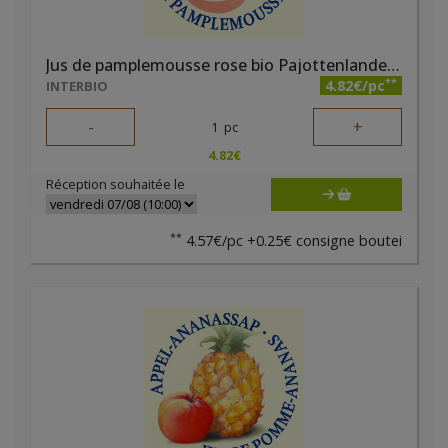
Jus de pamplemousse rose bio Pajottenlander 75cl
**
4.82€/pc
INTERBIO
-
+
1
pc
4.82
€
Réception souhaitée le
**
4.57€/pc +0.25€ consigne boutei