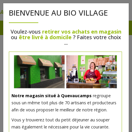
0
BIENVENUE AU BIO VILLAGE
Voulez-vous
retirer vos achats en magasin
ou
être livré à domicile
? Faites votre choix
...
Notre magasin situé à Quevaucamps
regroupe
Jus de pruneaux bio Biotta
sous un même toit plus de 70 artisans et producteurs
500ml
afin de vous proposer le meilleur de notre région.
Vous y trouverez tout du petit déjeuner au souper
6.54€/pc
mais également le nécessaire pour la vie courante.