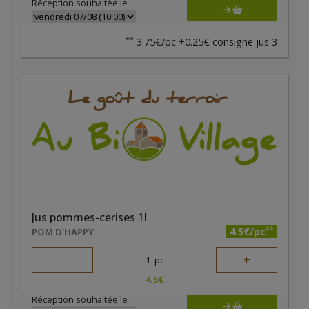
Réception souhaitée le
**
3.75€/pc +0.25€ consigne jus 3
Jus pommes-cerises 1l
**
4.5€/pc
POM D'HAPPY
-
+
1
pc
4.5
€
Réception souhaitée le