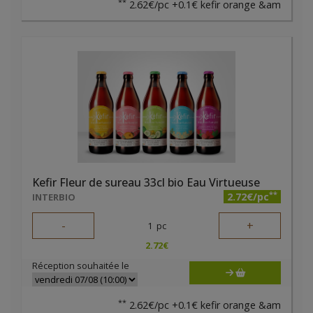
**
2.62€/pc +0.1€ kefir orange &am
Kefir Fleur de sureau 33cl bio Eau Virtueuse
**
2.72€/pc
INTERBIO
-
+
1
pc
2.72
€
Réception souhaitée le
**
2.62€/pc +0.1€ kefir orange &am