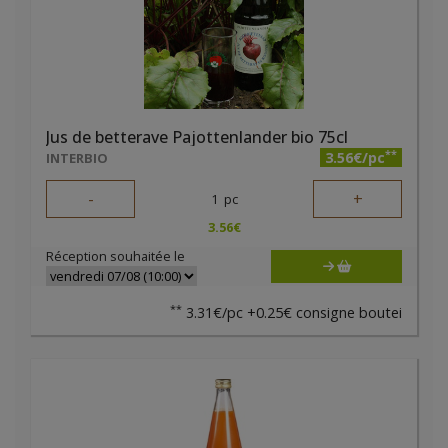
Jus de betterave Pajottenlander bio 75cl
**
3.56€/pc
INTERBIO
-
+
1
pc
3.56
€
Réception souhaitée le
**
3.31€/pc +0.25€ consigne boutei