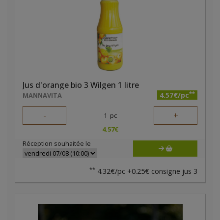
Jus d'orange bio 3 Wilgen 1 litre
**
4.57€/pc
MANNAVITA
-
+
1
pc
4.57
€
Réception souhaitée le
**
4.32€/pc +0.25€ consigne jus 3