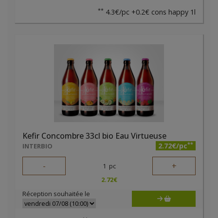
**
4.3€/pc +0.2€ cons happy 1l
Kefir Concombre 33cl bio Eau Virtueuse
**
2.72€/pc
INTERBIO
-
+
1
pc
2.72
€
Réception souhaitée le