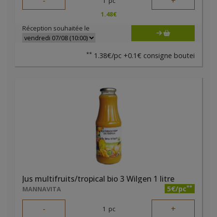
-
+
1
pc
1.48
€
Réception souhaitée le
**
1.38€/pc +0.1€ consigne boutei
Jus multifruits/tropical bio 3 Wilgen 1 litre
**
5€/pc
MANNAVITA
-
+
1
pc