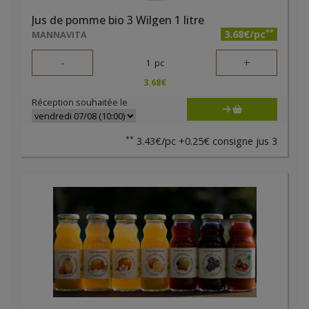
Jus de pomme bio 3 Wilgen 1 litre
**
3.68€/pc
MANNAVITA
-
+
1
pc
3.68
€
Réception souhaitée le
**
3.43€/pc +0.25€ consigne jus 3