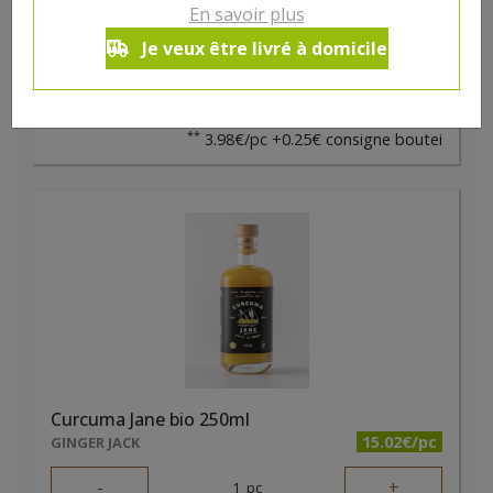
-
+
En savoir plus
1
pc
4.23
€
Je veux être livré à domicile
Réception souhaitée le
**
3.98€/pc +0.25€ consigne boutei
Curcuma Jane bio 250ml
15.02€/pc
GINGER JACK
-
+
1
pc