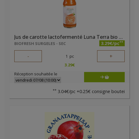
Jus de carotte lactofermenté Luna Terra bio 700ml Demeter
**
3.29€/pc
BIOFRESH SURGELES - SEC
-
+
1
pc
3.29
€
Réception souhaitée le
**
3.04€/pc +0.25€ consigne boutei