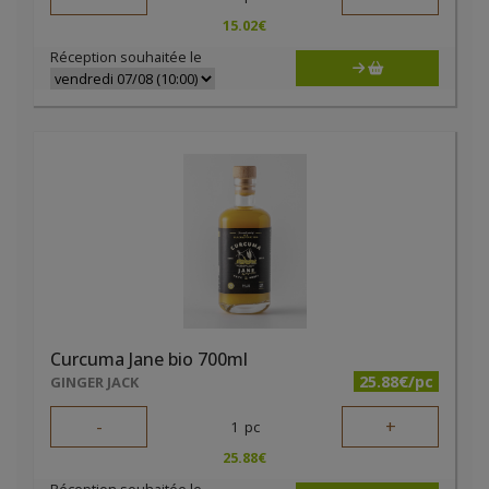
15.02
€
Réception souhaitée le
Curcuma Jane bio 700ml
25.88€/pc
GINGER JACK
-
+
1
pc
25.88
€