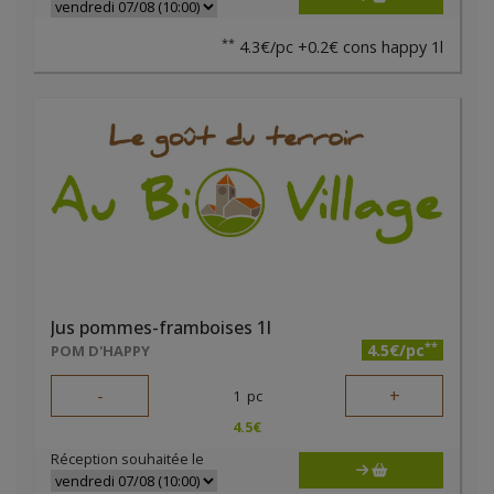
**
4.3€/pc +0.2€ cons happy 1l
Jus pommes-framboises 1l
**
4.5€/pc
POM D'HAPPY
-
+
1
pc
4.5
€
Réception souhaitée le