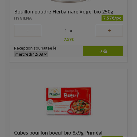
Bouillon poudre Herbamare Vogel bio 250g
7.57€/pc
HYGIENA
-
+
1
pc
7.57
€
Réception souhaitée le
Cubes bouillon boeuf bio 8x9g Priméal