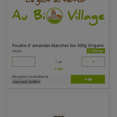
Poudre d' amandes blanches bio 300g Origami
7.76€/pc
VAJRA
-
+
1
pc
7.76
€
Réception souhaitée le