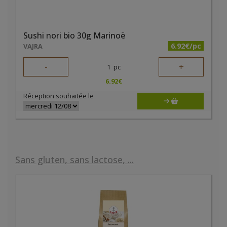
Sushi nori bio 30g Marinoë
6.92€/pc
VAJRA
-
+
1
pc
6.92
€
Réception souhaitée le
Sans gluten, sans lactose, ...