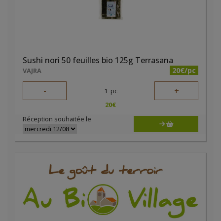
Sushi nori 50 feuilles bio 125g Terrasana
20€/pc
VAJRA
-
+
1
pc
20
€
Réception souhaitée le