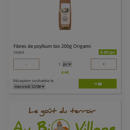
Fibres de psyllium bio 200g Origami
6.6€/pc
VAJRA
-
+
1
6.6
€
Réception souhaitée le