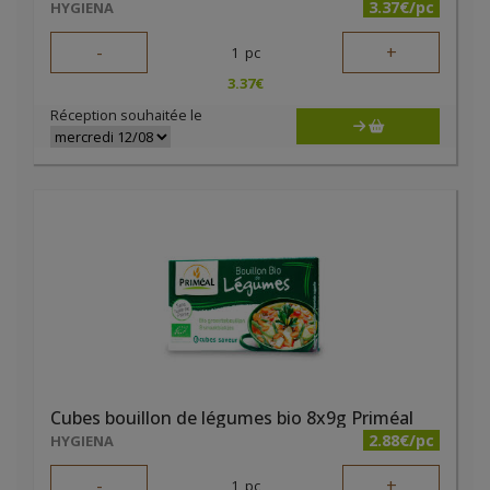
3.37€/pc
HYGIENA
-
+
1
pc
3.37
€
Réception souhaitée le
Cubes bouillon de légumes bio 8x9g Priméal
2.88€/pc
HYGIENA
-
+
1
pc