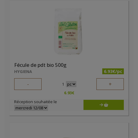
Fécule de pdt bio 500g
6.93€/pc
HYGIENA
-
+
1
6.93
€
Réception souhaitée le