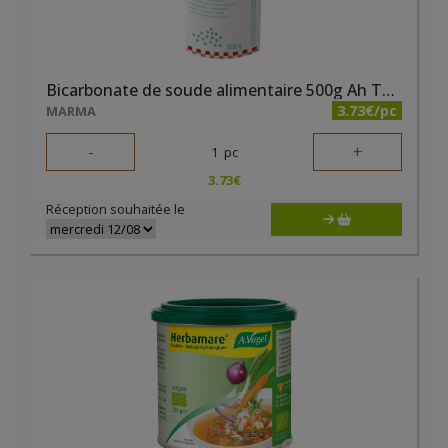
Bicarbonate de soude alimentaire 500g Ah Table
3.73€/pc
MARMA
-
+
1
pc
3.73
€
Réception souhaitée le