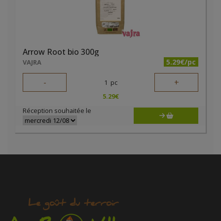
Arrow Root bio 300g
5.29€/pc
VAJRA
-
+
1
pc
5.29
€
Réception souhaitée le