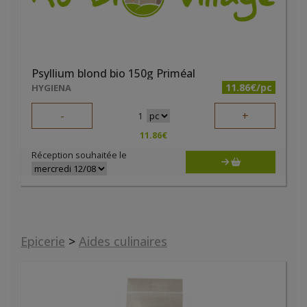
Psyllium blond bio 150g Priméal
11.86€/pc
HYGIENA
-
+
1
11.86
€
Réception souhaitée le
Epicerie
>
Aides culinaires