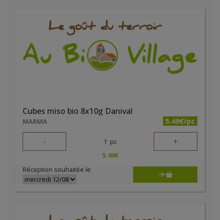
Cubes miso bio 8x10g Danival
5.49€/pc
MARMA
-
+
1
pc
5.49
€
Réception souhaitée le