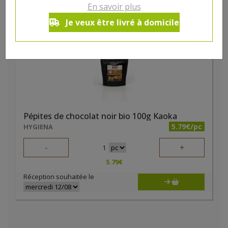
En savoir plus
Je veux être livré à domicile
Pépites de chocolat noir bio 100g Kaoka
5.79€/pc
HYGIENA
-
+
1
5.79
€
Réception souhaitée le