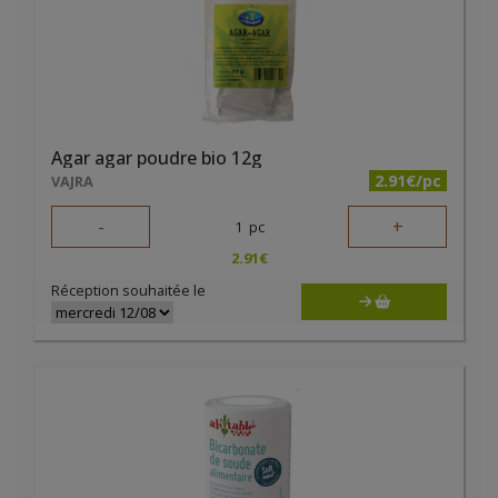
Agar agar poudre bio 12g
2.91€/pc
VAJRA
-
+
1
pc
2.91
€
Réception souhaitée le