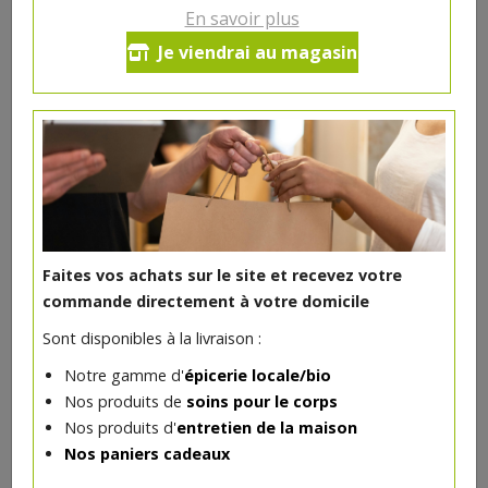
En savoir plus
Chocolat noir pour pâtisserie
Je viendrai au magasin
58% cacao bio 200g Kaoka
6.56€/pc
-
+
1
pc
6.56
€
Réception souhaitée le
Faites vos achats sur le site et recevez votre
commande directement à votre domicile
Sont disponibles à la livraison :
DANS LA MÊME CATÉGORIE ...
Notre gamme d'
épicerie locale/bio
Nos produits de
soins pour le corps
Nos produits d'
entretien de la maison
Nos paniers cadeaux
Epicerie
>
Sucré
>
Chocolats