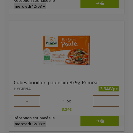
Réception souhaitée le
Cubes bouillon poule bio 8x9g Priméal
3.34€/pc
HYGIENA
-
+
1
pc
3.34
€
Réception souhaitée le