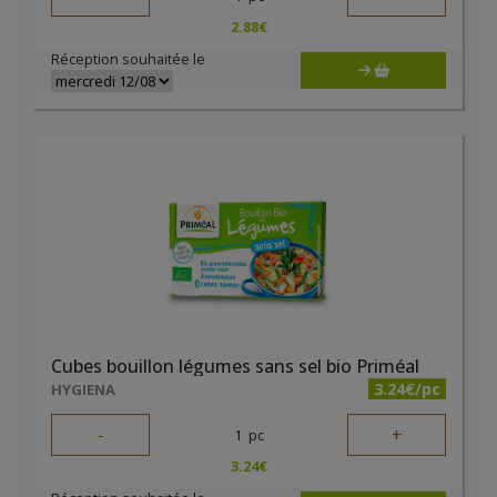
2.88
€
Réception souhaitée le
Cubes bouillon légumes sans sel bio Priméal
3.24€/pc
HYGIENA
-
+
1
pc
3.24
€