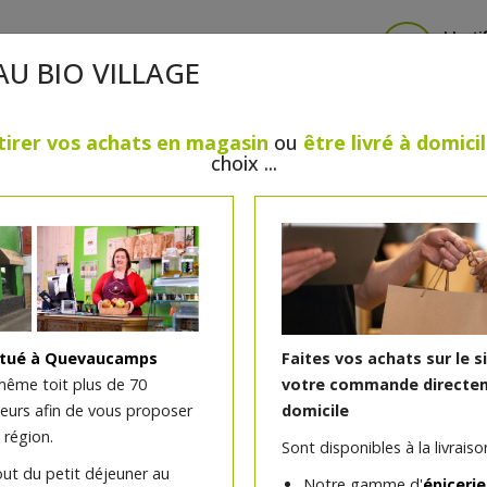
Identi
AU BIO VILLAGE
tirer vos achats en magasin
ou
être livré à domici
choix ...
CRÈMERIE
FROMAGES
VIANDES & VOLAILLES
BOULANGERIE / PÂTISSERIE
SANS GLUTEN, SANS LAC
PS
BEAUTÉ
HUILES ESSENTIELLES
MAISON
itué à Quevaucamps
Faites vos achats sur le s
même toit plus de 70
votre commande directem
teurs afin de vous proposer
domicile
Caprice du chevron bio 
 région.
Sont disponibles à la livraison
out du petit déjeuner au
Caprice de chevron; camembert de chèvre
Notre gamme d'
épicerie