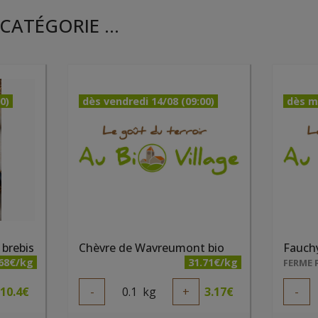
CATÉGORIE ...
0)
dès vendredi 14/08 (09:00)
dès m
 brebis
Chèvre de Wavreumont bio
.68€/kg
31.71€/kg
10.4
€
-
0.1
kg
+
3.17
€
-