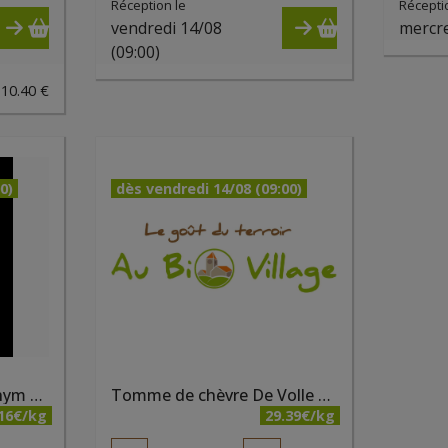
Réception le
Récepti
vendredi 14/08
mercre
(09:00)
 10.40 €
0)
dès vendredi 14/08 (09:00)
Tomme de chèvre au thym bio - Fromagerie du Bairsoû
Tomme de chèvre De Volle Maan bio
.16€/kg
29.39€/kg