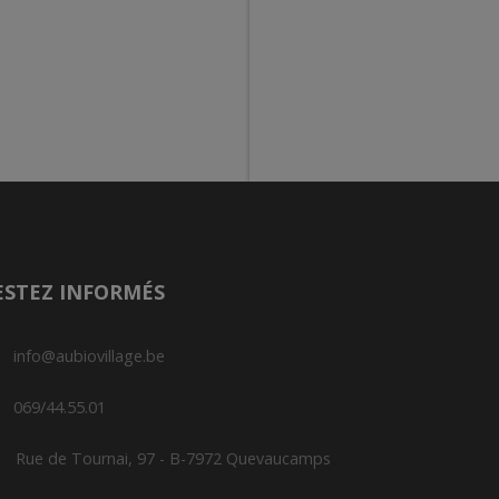
ESTEZ INFORMÉS
info@aubiovillage.be
069/44.55.01
Rue de Tournai, 97 - B-7972 Quevaucamps