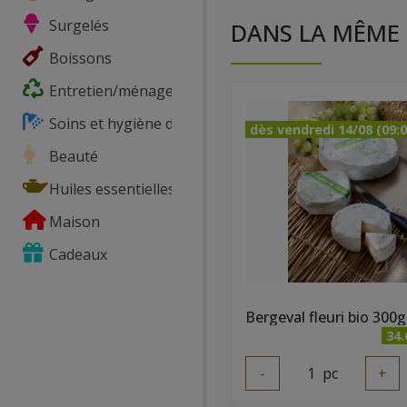
Surgelés
DANS LA MÊME 
Boissons
Entretien/ménage
Soins et hygiène du corps
dès vendredi 14/08 (09:0
Beauté
Huiles essentielles
Maison
Cadeaux
Bergeval fleuri bio 300g
34
-
1
pc
+