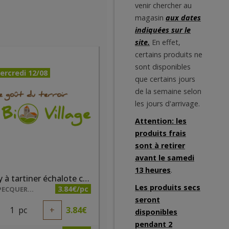
venir chercher au
magasin
aux dates
indiquées sur le
site.
En effet,
certains produits ne
sont disponibles
ercredi 12/08
que certains jours
de la semaine selon
les jours d'arrivage.
Attention: les
produits frais
sont à retirer
avant le samedi
13 heures
.
Fauchy à tartiner échalote ciboulette 150g
Les produits secs
3.84€/pc
FERME PECQUEREAU
seront
1
pc
+
3.84
€
disponibles
pendant 2