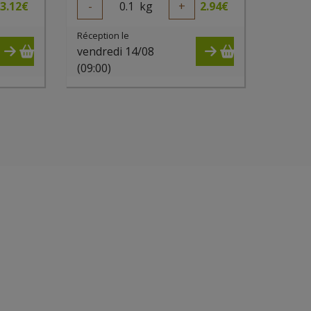
3.12
€
-
0.1
kg
+
2.94
€
Réception le
vendredi 14/08
(09:00)