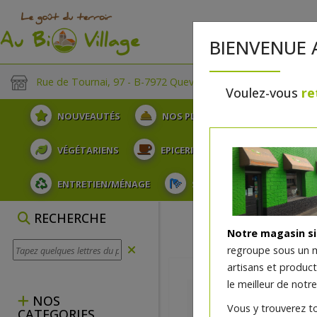
BIENVENUE 
Rue de Tournai, 97 - B-7972 Quevaucamps
Voulez-vous
re
NOUVEAUTÉS
NOS PLATEAUX
FRUITS
VÉGÉTARIENS
EPICERIE
PLATS TRAITEUR
ENTRETIEN/MÉNAGE
SOINS ET HYGIÈNE DU COR
RECHERCHE
Notre magasin s
regroupe sous un 
artisans et produc
le meilleur de notre
NOS
Vous y trouverez t
CATEGORIES