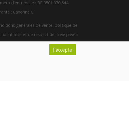
méro d'entreprise : BE 0501.970.644
rante : Canonne C.
nditions générales de vente, politique de
fidentialité et de respect de la vie privée
J'accepte
Inscription à la newsletter
EURES D'OUVERTURE
ndi
Fermé
ardi
Fermé
rcredi
09:00-12:30
14:00-18:00
udi
09:30-12:30
14:00-18:00
ndredi
09:00-12:30
14:00-19:00
amedi
9:00-13:00
imanche
Fermé