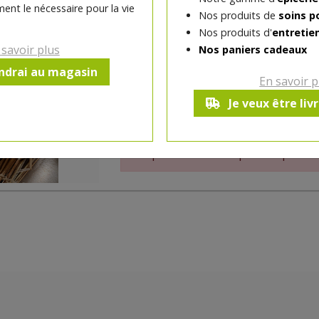
ent le nécessaire pour la vie
Il se présente sous forme ronde de ± 300 
Nos produits de
soins p
Nos produits d'
entretie
C’est un fromage à pâte molle et croûte fle
 savoir plus
Nos paniers cadeaux
coeur légèrement crayeux deviendra fonda
endrai au magasin
est relevé aux saveurs capryliques.
En savoir p
Il se mange aussi chaud dans une quiche, 
Je veux être liv
Ce produit est indisponible pour 