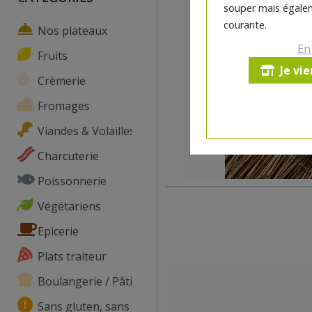
souper mais égalem
courante.
Nos plateaux
En
Fruits
Je vi
Crèmerie
Fromages
Viandes & Volailles
Charcuterie
Poissonnerie
Végétariens
Epicerie
Plats traiteur
Boulangerie / Pâtisserie
Sans gluten, sans lactose, ...