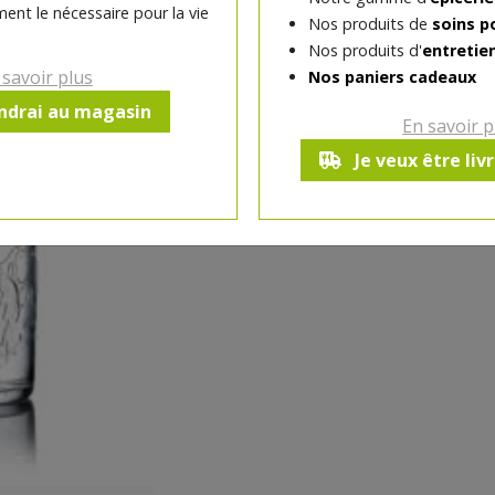
ent le nécessaire pour la vie
Nos produits de
soins p
-
1
pc
+
Nos produits d'
entretie
Réception souhaitée le
 savoir plus
Nos paniers cadeaux
endrai au magasin
En savoir p
**
1
Je veux être liv