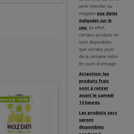
venir chercher au
magasin
aux dates
indiquées sur le
site.
En effet,
certains produits ne
sont disponibles
que certains jours
de la semaine selon
les jours d'arrivage.
Attention: les
produits frais
sont à retirer
avant le samedi
ercredi 12/08
13 heures
.
Les produits secs
seront
disponibles