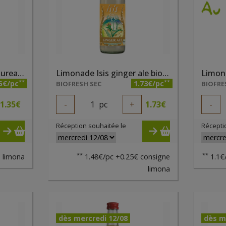
Limonade Isis fleur de sureau 33cl
Limonade Isis ginger ale bio 33cl
**
**
5€/pc
1.73€/pc
BIOFRESH SEC
BIOFRE
1.35
€
-
1
pc
+
1.73
€
-
Réception souhaitée le
Récepti
**
**
 limona
1.48€/pc +0.25€ consigne
1.1€
limona
dès mercredi 12/08
dès m