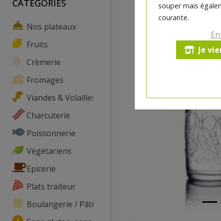
CATEGORIES
souper mais égalem
courante.
Nos plateaux
En
Fruits
Je vi
Crèmerie
Fromages
Viandes & Volailles
Charcuterie
Poissonnerie
Végétariens
Epicerie
Plats traiteur
Boulangerie / Pâtisserie