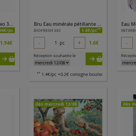
Boisson orange citron bio 33cl Whole Earth
Bru Eau minérale pétillante 1 litre
Eau M
**
94€/pc
1.6€/pc
BIOFRESH SEC
INTERB
1.94
€
-
1
pc
+
1.6
€
-
Réception souhaitée le
Récepti
**
1.4€/pc +0.2€ consigne boutei
dès mercredi 12/08
dès m