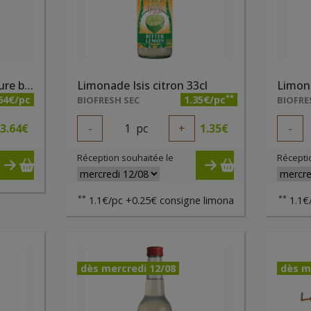
Kombucha thé vert nature bio 0.5l
Limonade Isis citron 33cl
Limona
**
64€/pc
1.35€/pc
BIOFRESH SEC
BIOFRE
3.64
€
-
1
pc
+
1.35
€
-
Réception souhaitée le
Récepti
**
**
1.1€/pc +0.25€ consigne limona
1.1€
dès mercredi 12/08
dès m