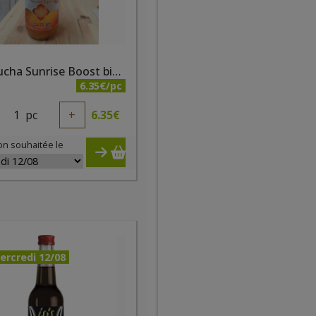
Kombucha Sunrise Boost bio 1l
6.35€/pc
1
pc
+
6.35
€
on souhaitée le
ercredi 12/08