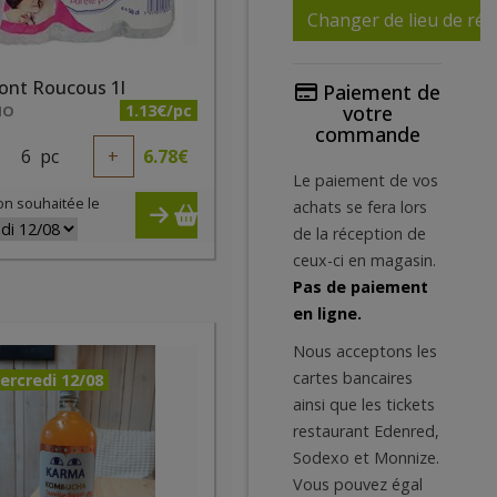
Changer de lieu de réc
ont Roucous 1l
Paiement de
1.13€/pc
votre
IO
commande
6
pc
+
6.78
€
Le paiement de vos
on souhaitée le
achats se fera lors
de la réception de
ceux-ci en magasin.
Pas de paiement
en ligne.
Nous acceptons les
cartes bancaires
ercredi 12/08
ainsi que les tickets
restaurant Edenred,
Sodexo et Monnize.
Vous pouvez égal