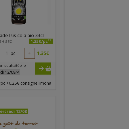
de Isis cola bio 33cl
**
1.35€/pc
SH SEC
1
pc
+
1.35
€
on souhaitée le
/pc +0.25€ consigne limona
ercredi 12/08