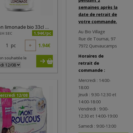
pendant 2
semaines après la
date de retrait de
votre commande.
Boisson limonade bio 33cl Whole Earth
Au Bio Village
1.94€/pc
SH SEC
Rue de Tournai, 97
1
pc
+
1.94
€
7972 Quevaucamps
Horaires de
on souhaitée le
retrait de
commande :
Mercredi : 14:00-
18:00
Jeudi : 9:30-12:30 et
ercredi 12/08
14:00-18:00
Vendredi : 9:00-
12:30 et 14:00-19:00
Samedi : 9:00-13:00