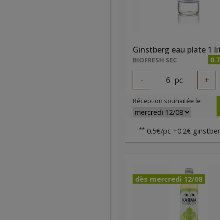
Ginstberg eau plate 1 li
0.
BIOFRESH SEC
-
6
pc
+
Réception souhaitée le
**
0.5€/pc +0.2€ ginstber
dès mercredi 12/08