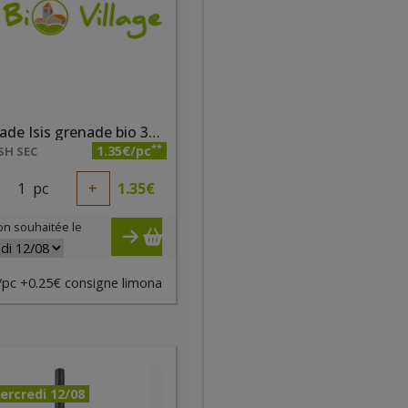
Limonade Isis grenade bio 33cl
**
1.35€/pc
SH SEC
1
pc
+
1.35
€
on souhaitée le
/pc +0.25€ consigne limona
ercredi 12/08