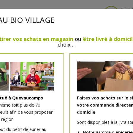
Identi
AU BIO VILLAGE
tirer vos achats en magasin
ou
être livré à domici
choix ...
CRÈMERIE
FROMAGES
VIANDES & VOLAILLES
BOULANGERIE / PÂTISSERIE
SANS GLUTEN, SANS LAC
PS
BEAUTÉ
HUILES ESSENTIELLES
MAISON
itué à Quevaucamps
Faites vos achats sur le s
même toit plus de 70
votre commande directem
teurs afin de vous proposer
domicile
Spa eau pétillante 1 litre
 région.
Sont disponibles à la livraison
out du petit déjeuner au
Notre gamme d'
épicerie