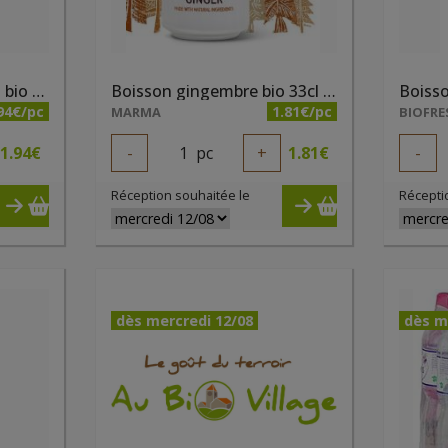
Boisson fleur de sureau bio 33cl Whole Earth
Boisson gingembre bio 33cl Whole Earth
94€/pc
1.81€/pc
MARMA
BIOFRE
1.94
€
-
1
pc
+
1.81
€
-
Réception souhaitée le
Récepti
dès mercredi 12/08
dès m