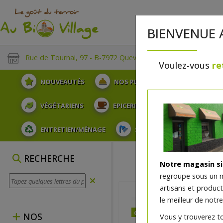
BIENVENUE 
Rue de Tournai, 97 - B-7972 Quevaucamps
Voulez-vous
re
NOUVEAUTÉS
NOS PLATEAUX
FRUITS
VÉGÉTARIENS
EPICERIE
PLATS TRAITEUR
ENTRETIEN/MÉNAGE
SOINS ET HYGIÈNE DU COR
RECHERCHE
Notre magasin s
regroupe sous un 
artisans et produc
le meilleur de notre
dès mercredi 12/08
NOS
Vous y trouverez t