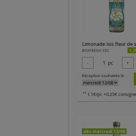
1.3
BIOFRESH SEC
-
1
pc
+
Réception souhaitée le
**
1.1€/pc +0.25€ consigne
dès mercredi 12/08