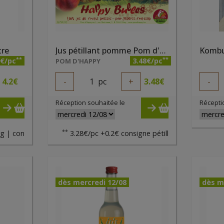
tre
Jus pétillant pomme Pom d'Happy 75cl
**
**
7€/pc
3.48€/pc
POM D'HAPPY
4.2
€
-
1
pc
+
3.48
€
-
Réception souhaitée le
Récepti
**
g | con
3.28€/pc +0.2€ consigne pétill
dès mercredi 12/08
dès m