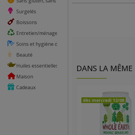
Sans gluten, sans lactose, ...
Surgelés
Boissons
Entretien/ménage
Soins et hygiène du corps
Beauté
Huiles essentielles
DANS LA MÊME 
Maison
Cadeaux
dès mercredi 12/08