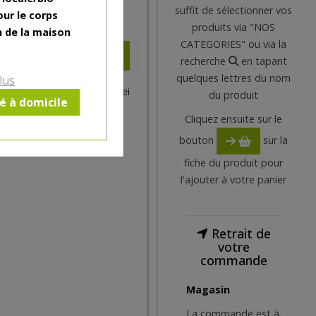
suffit de sélectionner vos
our le corps
1.2
€
produits via "NOS
n de la maison
CATEGORIES" ou via la
recherche
en tapant
quelques lettres du nom
lus
€/pc +0.2€ consigne boutei
du produit
ré à domicile
Cliquez ensuite sur le
bouton
sur la
fiche du produit pour
l'ajouter à votre panier
Retrait de
votre
commande
Magasin
La commande est à