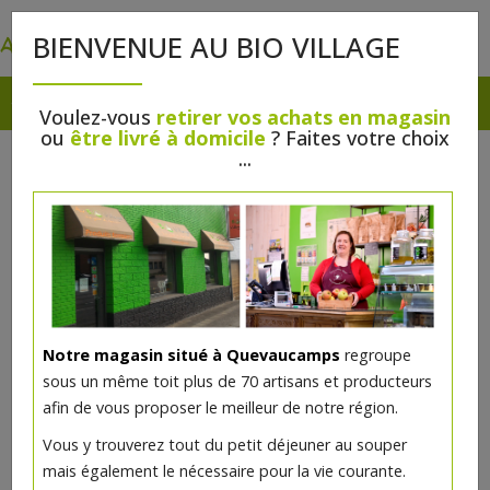
0
BIENVENUE AU BIO VILLAGE
Voulez-vous
retirer vos achats en magasin
ou
être livré à domicile
? Faites votre choix
...
Notre magasin situé à Quevaucamps
regroupe
sous un même toit plus de 70 artisans et producteurs
afin de vous proposer le meilleur de notre région.
Pain SARRASIN bio et sans
Vous y trouverez tout du petit déjeuner au souper
gluten 540g
mais également le nécessaire pour la vie courante.