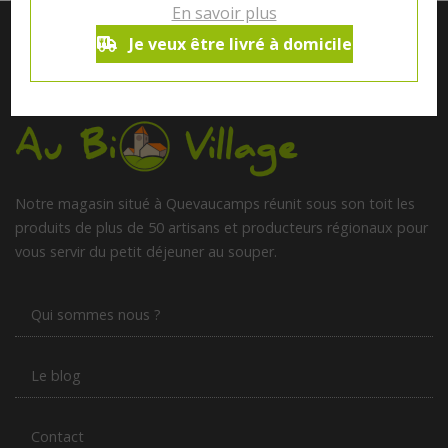
En savoir plus
Je veux être livré à domicile
Notre magasin situé à Quevaucamps réunit sous son toit les
produits de plus de 50 artisans et producteurs régionaux pour
vous servir du petit déjeuner au souper.
Qui sommes nous ?
Le blog
Contact