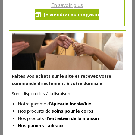
Végan
En savoir plus
Je viendrai au magasin
Ingrédients: Farines* (sarrasin complet* 21%, riz
blanc*, riz complet*, lin blond*, chia blanc*),
eau,graines de lin blond*, huile d'olive*, flocons de
sarrasin* 1%, levain*, sel, levure.
*issue de l'agriculture biologique
6.49€/pc
Ce produit est indisponible pour le moment.
Faites vos achats sur le site et recevez votre
commande directement à votre domicile
Sont disponibles à la livraison :
Notre gamme d'
épicerie locale/bio
DANS LA MÊME CATÉGORIE ...
Nos produits de
soins pour le corps
Nos produits d'
entretien de la maison
Nos paniers cadeaux