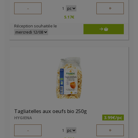
-
+
1
5.17
€
Réception souhaitée le
Tagliatelles aux oeufs bio 250g
3.99€/pc
HYGIENA
-
+
1