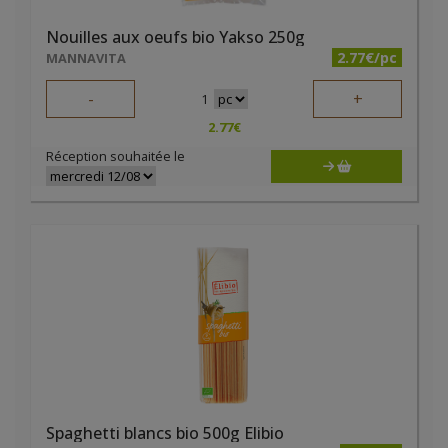
Nouilles aux oeufs bio Yakso 250g
2.77€/pc
MANNAVITA
-
+
1
2.77
€
Réception souhaitée le
Spaghetti blancs bio 500g Elibio