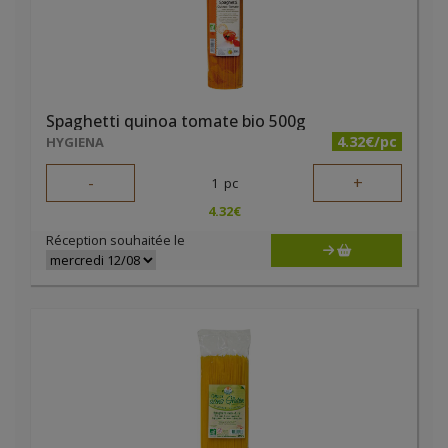
Spaghetti quinoa tomate bio 500g
4.32€/pc
HYGIENA
-
+
1
pc
4.32
€
Réception souhaitée le