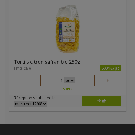
Tortils citron safran bio 250g
5.01€/pc
HYGIENA
-
+
1
5.01
€
Réception souhaitée le