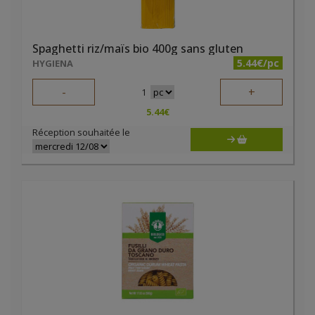
Spaghetti riz/maïs bio 400g sans gluten
5.44€/pc
HYGIENA
-
+
1
5.44
€
Réception souhaitée le