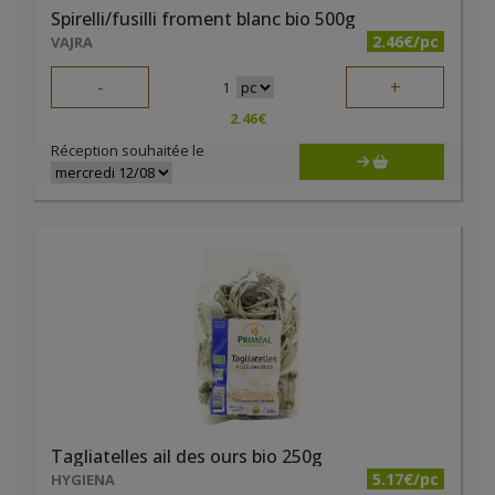
Spirelli/fusilli froment blanc bio 500g
2.46€/pc
VAJRA
-
+
1
2.46
€
Réception souhaitée le
Tagliatelles ail des ours bio 250g
5.17€/pc
HYGIENA