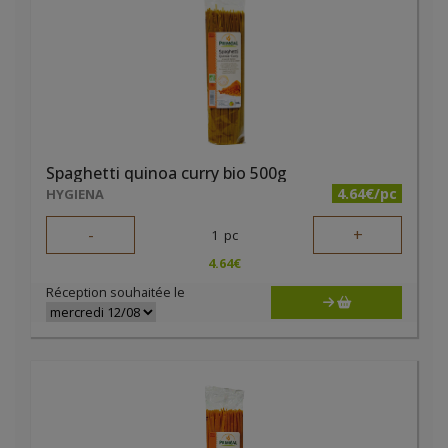
Spaghetti quinoa curry bio 500g
4.64€/pc
HYGIENA
-
+
1
pc
4.64
€
Réception souhaitée le