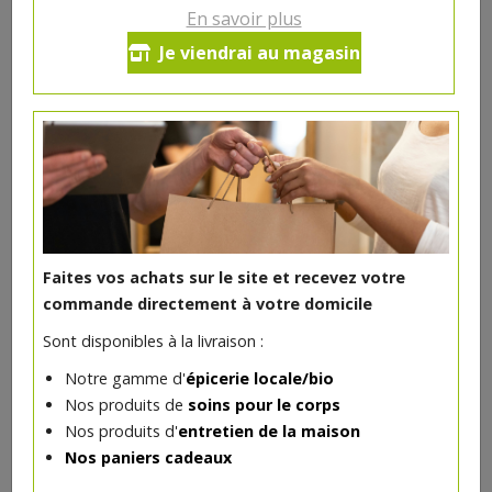
En savoir plus
Macaroni froment blanc bio
Je viendrai au magasin
500g
2.46€/pc
-
+
1
2.46
€
Réception souhaitée le
Faites vos achats sur le site et recevez votre
commande directement à votre domicile
Sont disponibles à la livraison :
DANS LA MÊME CATÉGORIE ...
Notre gamme d'
épicerie locale/bio
Nos produits de
soins pour le corps
Nos produits d'
entretien de la maison
Nos paniers cadeaux