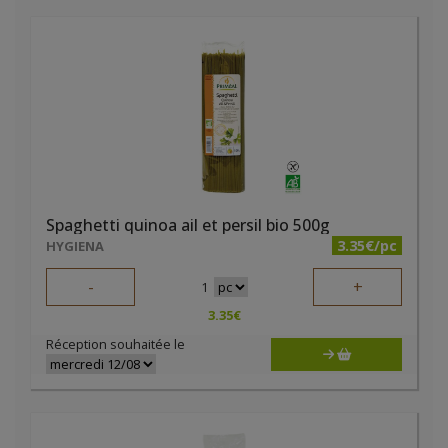
Spaghetti quinoa ail et persil bio 500g
3.35€/pc
HYGIENA
-
+
1
3.35
€
Réception souhaitée le