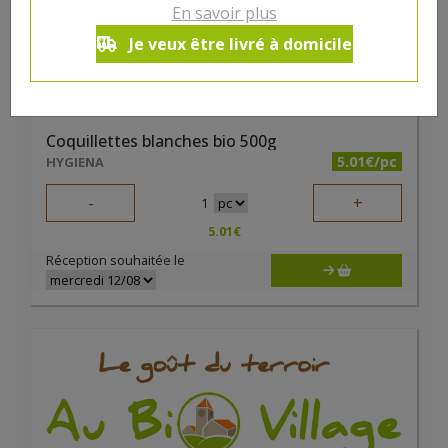
En savoir plus
Je veux être livré à domicile
Coquillettes blanches bio 500g
5.01€/pc
HYGIENA
-
+
1
5.01
€
Réception souhaitée le