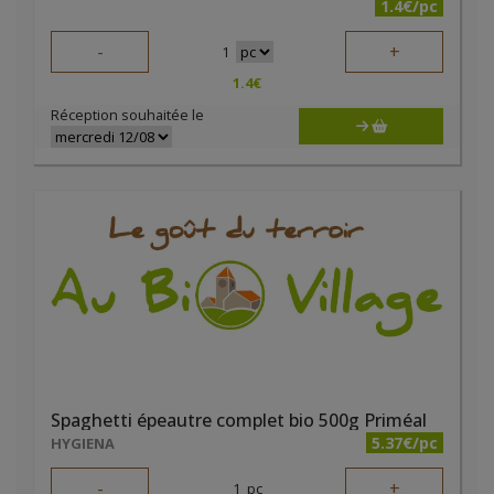
1.4€/pc
-
+
1
1.4
€
Réception souhaitée le
Spaghetti épeautre complet bio 500g Priméal
5.37€/pc
HYGIENA
-
+
1
pc