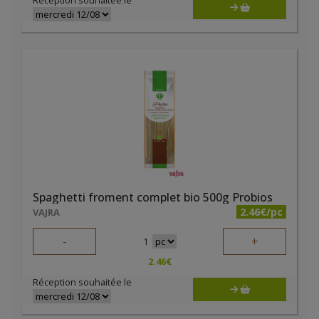
Réception souhaitée le
Spaghetti froment complet bio 500g Probios
2.46€/pc
VAJRA
-
+
1
2.46
€
Réception souhaitée le