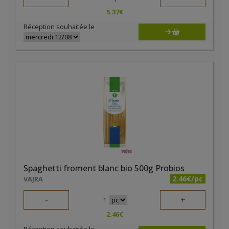
5.37
€
Réception souhaitée le
Spaghetti froment blanc bio 500g Probios
2.46€/pc
VAJRA
-
+
1
2.46
€