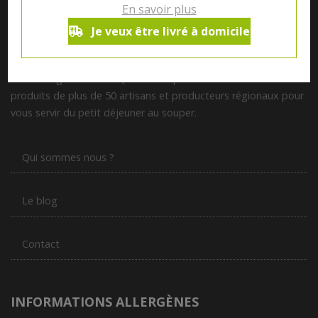
En savoir plus
Je veux être livré à domicile
Notre magasin situé à Quevaucamps réunit sous son toit les
produits de plus de 50 artisans et producteurs régionaux pour
vous servir du petit déjeuner au souper.
Qui sommes nous ?
Le blog
Contact
INFORMATIONS ALLERGÈNES