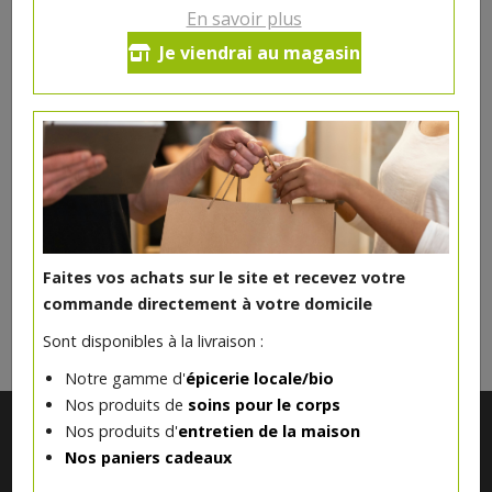
En savoir plus
Sandwich au lait 45g
Je viendrai au magasin
(légerement sucré)
0.75€/pc
Produit indisponible actuellement
Faites vos achats sur le site et recevez votre
DANS LA MÊME CATÉGORIE ...
commande directement à votre domicile
Sont disponibles à la livraison :
Notre gamme d'
épicerie locale/bio
Nos produits de
soins pour le corps
Nos produits d'
entretien de la maison
Nos paniers cadeaux