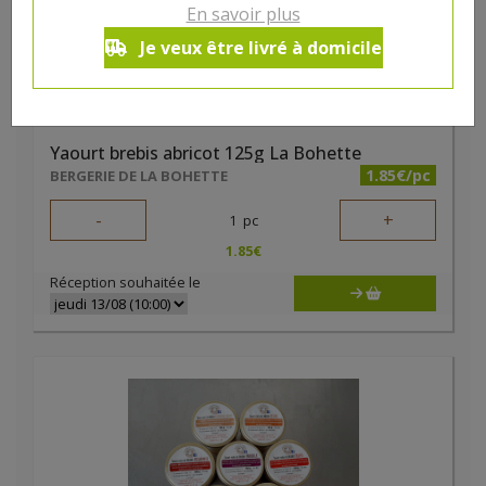
En savoir plus
Je veux être livré à domicile
Yaourt brebis abricot 125g La Bohette
1.85€/pc
BERGERIE DE LA BOHETTE
-
+
1
pc
1.85
€
Réception souhaitée le