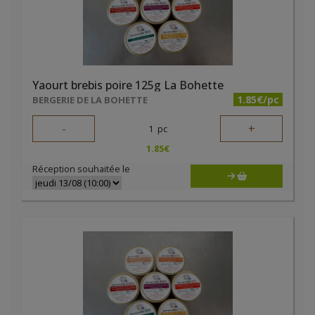
Yaourt brebis poire 125g La Bohette
1.85€/pc
BERGERIE DE LA BOHETTE
-
+
1
pc
1.85
€
Réception souhaitée le