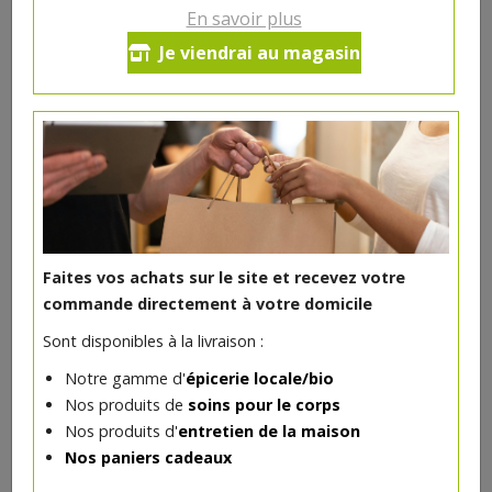
En savoir plus
Yaourt brebis fleur de sureau
Je viendrai au magasin
125g La Bohette
1.85€/pc
-
+
1
pc
1.85
€
Réception souhaitée le
Faites vos achats sur le site et recevez votre
commande directement à votre domicile
Sont disponibles à la livraison :
DANS LA MÊME CATÉGORIE ...
Notre gamme d'
épicerie locale/bio
Nos produits de
soins pour le corps
Nos produits d'
entretien de la maison
Nos paniers cadeaux