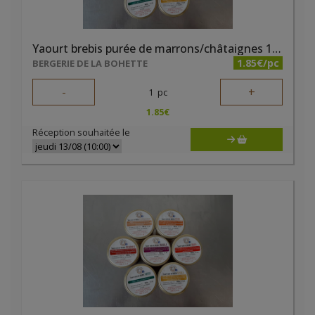
Yaourt brebis purée de marrons/châtaignes 125g La Bohette
1.85€/pc
BERGERIE DE LA BOHETTE
-
+
1
pc
1.85
€
Réception souhaitée le