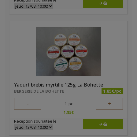
Réception souhaitée le
Yaourt brebis myrtille 125g La Bohette
1.85€/pc
BERGERIE DE LA BOHETTE
-
+
1
pc
1.85
€
Réception souhaitée le