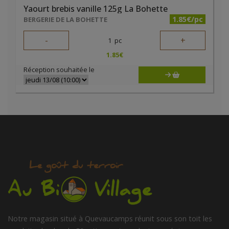
Yaourt brebis vanille 125g La Bohette
1.85€/pc
BERGERIE DE LA BOHETTE
-
+
1
pc
1.85
€
Réception souhaitée le
Notre magasin situé à Quevaucamps réunit sous son toit les