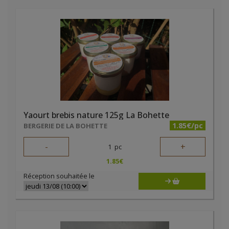
Yaourt brebis nature 125g La Bohette
1.85€/pc
BERGERIE DE LA BOHETTE
-
+
1
pc
1.85
€
Réception souhaitée le