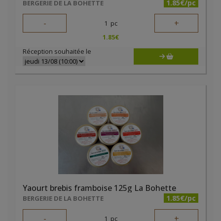
1.85€/pc
BERGERIE DE LA BOHETTE
-
+
1
pc
1.85
€
Réception souhaitée le
Yaourt brebis framboise 125g La Bohette
1.85€/pc
BERGERIE DE LA BOHETTE
-
+
1
pc