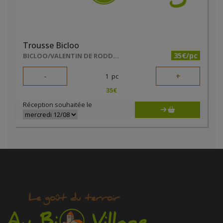
Trousse Bicloo
35€/pc
BICLOO/VALENTIN DE RODDER
-
+
1
pc
35
€
Réception souhaitée le