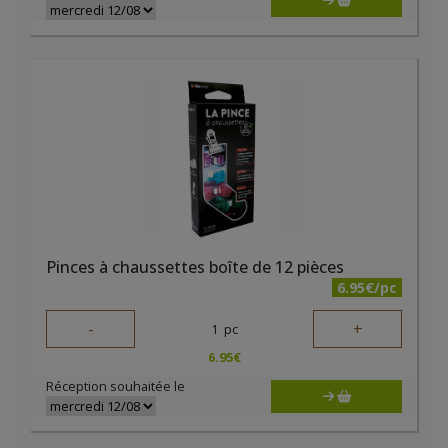
Pinces à chaussettes boîte de 12 pièces
6.95€/pc
-
+
1
pc
6.95
€
Réception souhaitée le