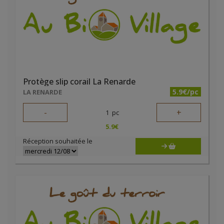
Protège slip corail La Renarde
5.9€/pc
LA RENARDE
-
+
1
pc
5.9
€
Réception souhaitée le