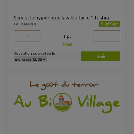
Serviette hygiénique lavable taille 1 fushia
9.26€/pc
LA RENARDE
-
+
1
pc
9.26
€
Réception souhaitée le