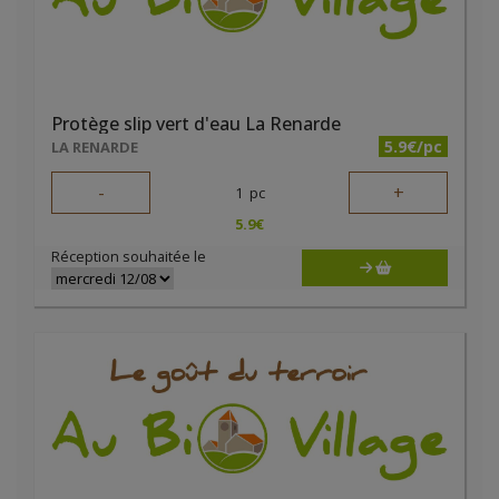
Protège slip vert d'eau La Renarde
5.9€/pc
LA RENARDE
-
+
1
pc
5.9
€
Réception souhaitée le