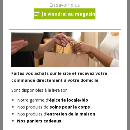
En savoir plus
Ce produit est indisponible pour le moment.
Je viendrai au magasin
DANS LA MÊME CATÉGORIE ...
Faites vos achats sur le site et recevez votre
commande directement à votre domicile
Sont disponibles à la livraison :
Notre gamme d'
épicerie locale/bio
Nos produits de
soins pour le corps
Nos produits d'
entretien de la maison
Nos paniers cadeaux
Chouchou tissu
5€/pc
LES RÉCUPS D ADEL