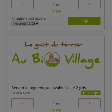
-
+
1
pc
10.29
€
Réception souhaitée le
Serviette hygiénique lavable taille 2 gris
10.29€/pc
LA RENARDE
-
+
1
pc
10.29
€