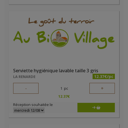
Serviette hygiénique lavable taille 3 gris
12.37€/pc
LA RENARDE
-
+
1
pc
12.37
€
Réception souhaitée le