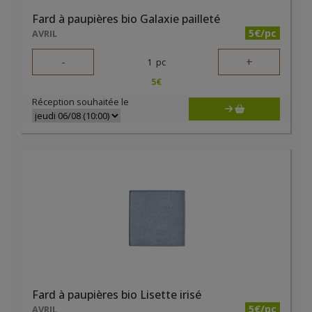
Fard à paupières bio Galaxie pailleté
5€/pc
AVRIL
-
+
1
pc
5
€
Réception souhaitée le
Fard à paupières bio Lisette irisé
5€/pc
AVRIL