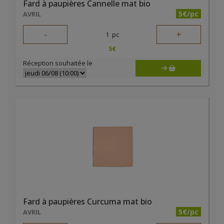
Fard à paupières Cannelle mat bio
5€/pc
AVRIL
-
+
1
pc
5
€
Réception souhaitée le
Fard à paupières Curcuma mat bio
5€/pc
AVRIL