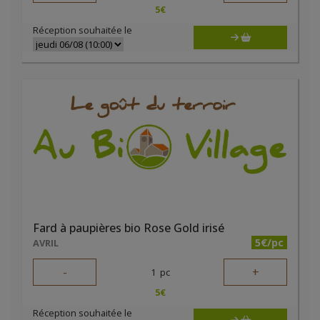
5
€
Réception souhaitée le
Fard à paupières bio Rose Gold irisé
5€/pc
AVRIL
-
+
1
pc
5
€
Réception souhaitée le