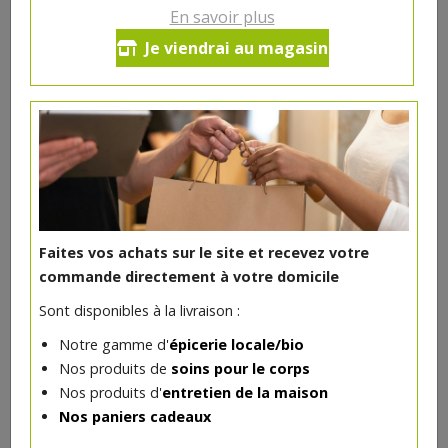
En savoir plus
Crayon yeux Aubergine nacré
Je viendrai au magasin
bio
Fabriqué en France
4€/pc
-
+
1
pc
4
€
Faites vos achats sur le site et recevez votre
Réception souhaitée le
commande directement à votre domicile
Sont disponibles à la livraison :
Notre gamme d'
épicerie locale/bio
Nos produits de
soins pour le corps
Nos produits d'
entretien de la maison
DANS LA MÊME CATÉGORIE ...
Nos paniers cadeaux