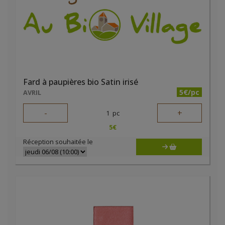
Fard à paupières bio Satin irisé
5€/pc
AVRIL
-
+
1
pc
5
€
Réception souhaitée le