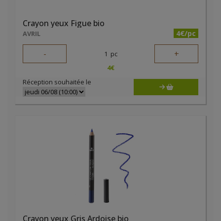
Crayon yeux Figue bio
4€/pc
AVRIL
-
+
1
pc
4
€
Réception souhaitée le
Crayon yeux Gris Ardoise bio