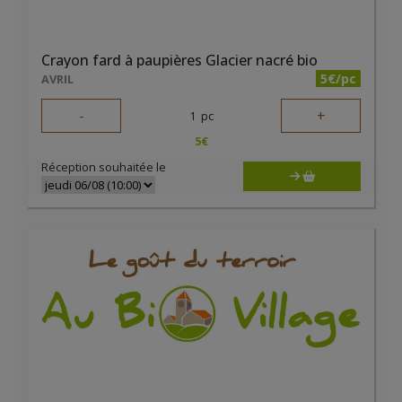
Crayon fard à paupières Glacier nacré bio
5€/pc
AVRIL
-
+
1
pc
5
€
Réception souhaitée le