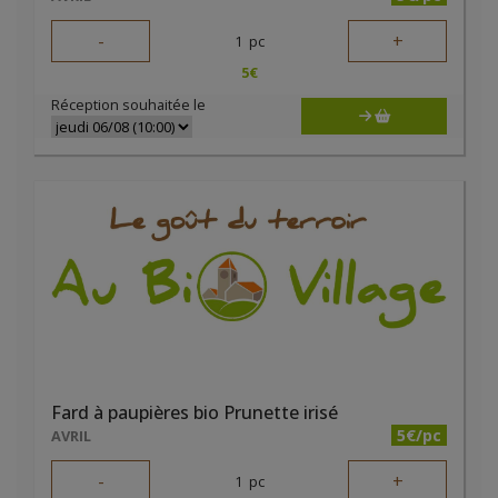
-
+
1
pc
5
€
Réception souhaitée le
Fard à paupières bio Prunette irisé
5€/pc
AVRIL
-
+
1
pc