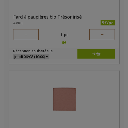
Fard à paupières bio Trésor irisé
5€/pc
AVRIL
-
+
1
pc
5
€
Réception souhaitée le