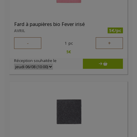
Fard à paupières bio Fever irisé
5€/pc
AVRIL
-
+
1
pc
5
€
Réception souhaitée le