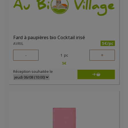
Fard à paupières bio Cocktail irisé
5€/pc
AVRIL
-
+
1
pc
5
€
Réception souhaitée le