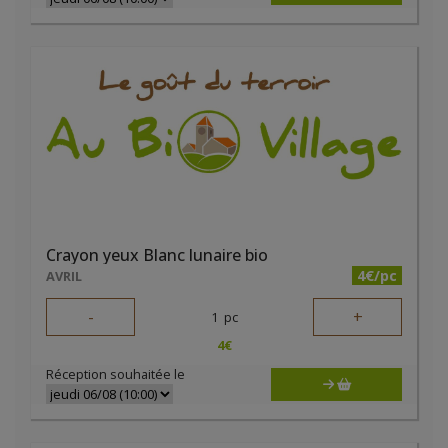
Crayon yeux Blanc lunaire bio
4€/pc
AVRIL
-
+
1
pc
4
€
Réception souhaitée le