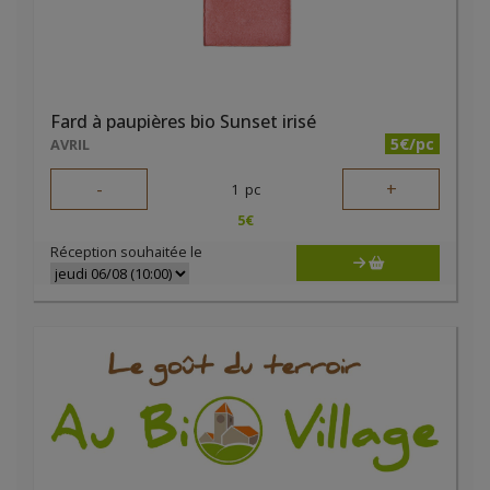
Fard à paupières bio Sunset irisé
5€/pc
AVRIL
-
+
1
pc
5
€
Réception souhaitée le