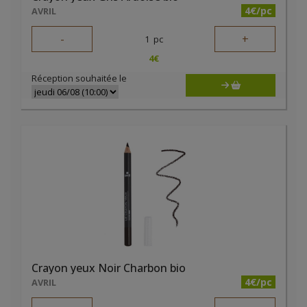
4€/pc
AVRIL
-
+
1
pc
4
€
Réception souhaitée le
Crayon yeux Noir Charbon bio
4€/pc
AVRIL