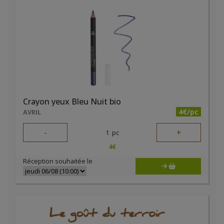
Crayon yeux Bleu Nuit bio
4€/pc
AVRIL
-
+
1
pc
4
€
Réception souhaitée le