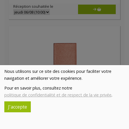
Réception souhaitée le
Nous utilisons sur ce site des cookies pour faciliter votre
navigation et améliorer votre expérience.
Fard à paupières Etain irisé bio
Pour en savoir plus, consultez notre
5€/pc
AVRIL
politique de confidentialité et de respect de la vie privée
.
-
+
1
pc
J'accepte
5
€
Réception souhaitée le