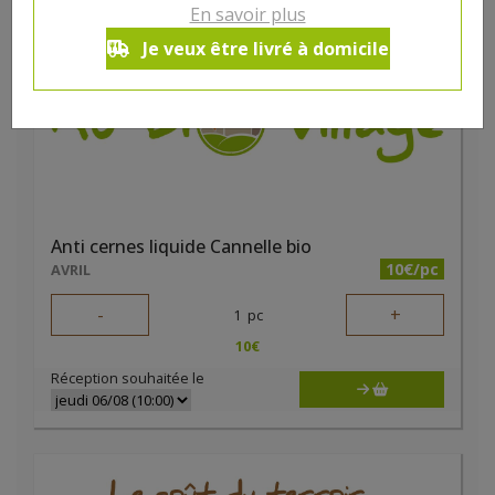
En savoir plus
Je veux être livré à domicile
Anti cernes liquide Cannelle bio
10€/pc
AVRIL
-
+
1
pc
10
€
Réception souhaitée le