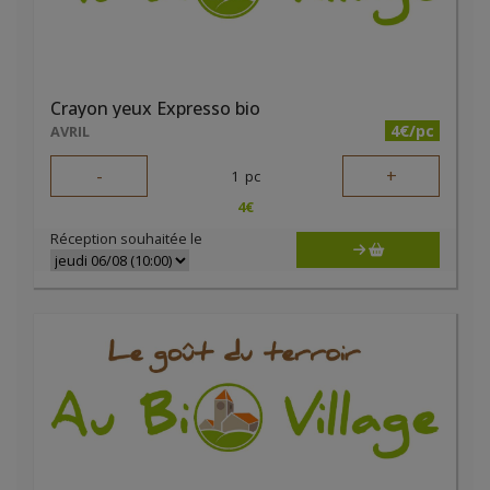
Crayon yeux Expresso bio
4€/pc
AVRIL
-
+
1
pc
4
€
Réception souhaitée le