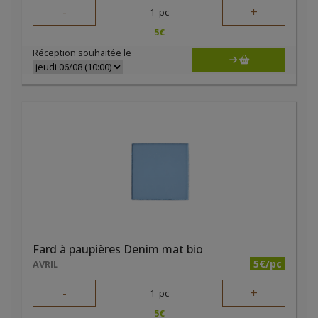
-
+
1
pc
5
€
Réception souhaitée le
Fard à paupières Denim mat bio
5€/pc
AVRIL
-
+
1
pc
5
€