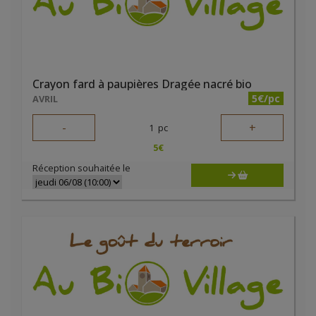
Crayon fard à paupières Dragée nacré bio
5€/pc
AVRIL
-
+
1
pc
5
€
Réception souhaitée le