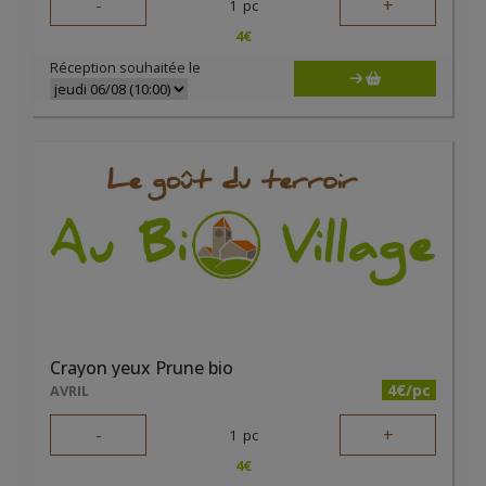
-
+
1
pc
4
€
Réception souhaitée le
Crayon yeux Prune bio
4€/pc
AVRIL
-
+
1
pc
4
€