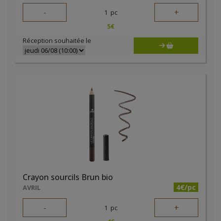
-
+
1
pc
5
€
Réception souhaitée le
Crayon sourcils Brun bio
4€/pc
AVRIL
-
+
1
pc