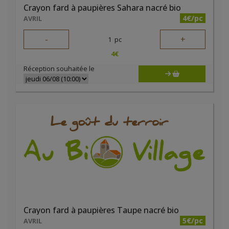
Crayon fard à paupières Sahara nacré bio
4€/pc
AVRIL
-
+
1
pc
4
€
Réception souhaitée le
Crayon fard à paupières Taupe nacré bio
5€/pc
AVRIL