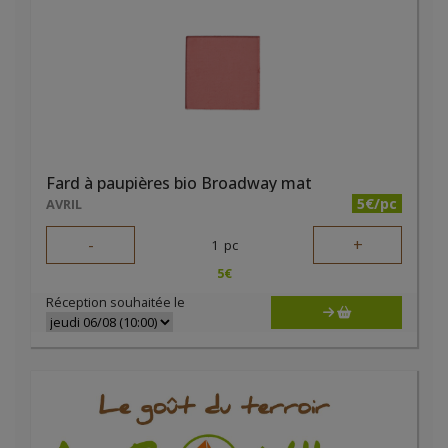
Fard à paupières bio Broadway mat
5€/pc
AVRIL
-
+
1
pc
5
€
Réception souhaitée le