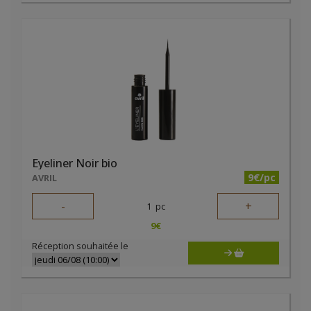
Eyeliner Noir bio
9€/pc
AVRIL
-
+
1
pc
9
€
Réception souhaitée le