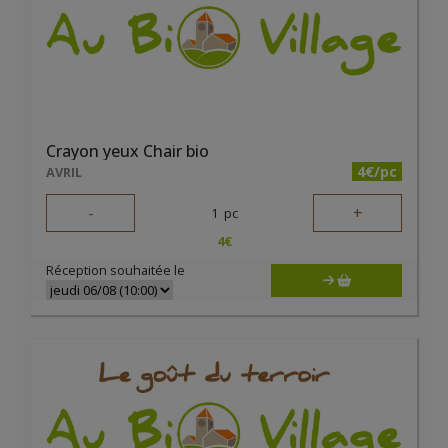
Crayon yeux Chair bio
4€/pc
AVRIL
-
+
1
pc
4
€
Réception souhaitée le