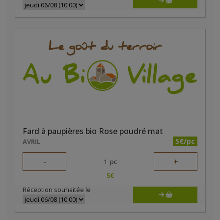
Fard à paupières bio Rose poudré mat
5€/pc
AVRIL
-
+
1
pc
5
€
Réception souhaitée le