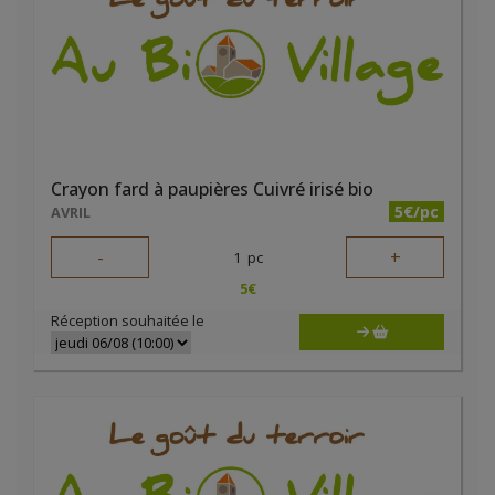
Crayon fard à paupières Cuivré irisé bio
5€/pc
AVRIL
-
+
1
pc
5
€
Réception souhaitée le