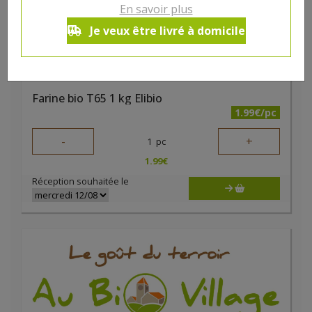
En savoir plus
Je veux être livré à domicile
Farine bio T65 1 kg Elibio
1.99€/pc
-
+
1
pc
1.99
€
Réception souhaitée le