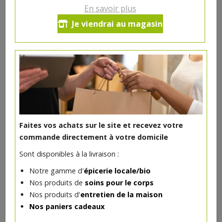
En savoir plus
Farine froment bio 65% blanche
Je viendrai au magasin
2 kg Ferme Baré
4.63€/pc
-
+
1
4.63
€
Réception souhaitée le
Faites vos achats sur le site et recevez votre
commande directement à votre domicile
Sont disponibles à la livraison :
DANS LA MÊME CATÉGORIE ...
Notre gamme d'
épicerie locale/bio
Nos produits de
soins pour le corps
Nos produits d'
entretien de la maison
Nos paniers cadeaux