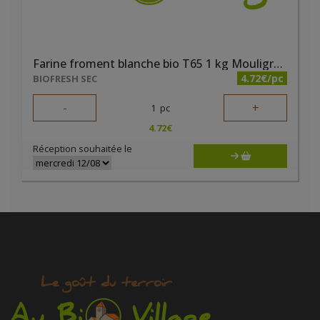
Farine froment blanche bio T65 1 kg Mouligrange
4.72€/pc
BIOFRESH SEC
-
+
1
pc
4.72
€
Réception souhaitée le