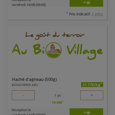
vendredi 14/08 (09:00)
*
Prix indicatif.
+ infos
Haché d'agneau (500g)
*
21.77€/kg
BOUCHERIE ABC
-
+
1
pc
*
10.89
€
Réception le
vendredi 14/08 (09:00)