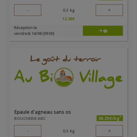
-
+
0.3
kg
12.38
€
Réception le
vendredi 14/08 (09:00)
Epaule d'agneau sans os
*
30.25€/kg
BOUCHERIE ABC
-
+
0.3
kg