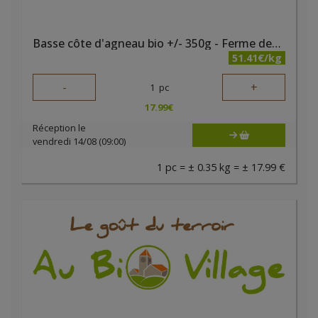
Basse côte d'agneau bio +/- 350g - Ferme des noyers
51.41€/kg
-
+
1
pc
17.99
€
Réception le
vendredi 14/08 (09:00)
1 pc = ± 0.35 kg = ± 17.99 €