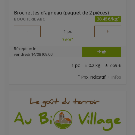
Brochettes d'agneau (paquet de 2 pièces)
*
38.45€/kg
BOUCHERIE ABC
-
+
1
pc
*
7.69
€
Réception le
vendredi 14/08 (09:00)
1 pc = ± 0.2 kg = ± 7.69 €
*
Prix indicatif.
+ infos