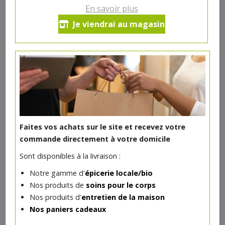
En savoir plus
Gigot d'agneau sans os
Je viendrai au magasin
27.36€/kg
-
+
0.4
kg
10.94
€
Réception le
vendredi 14/08 (09:00)
Faites vos achats sur le site et recevez votre
commande directement à votre domicile
DANS LA MÊME CATÉGORIE ...
Sont disponibles à la livraison :
Notre gamme d'
épicerie locale/bio
Nos produits de
soins pour le corps
Nos produits d'
entretien de la maison
Nos paniers cadeaux