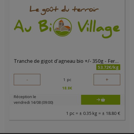
Tranche de gigot d'agneau bio +/- 350g - Ferme des noyers
53.72€/kg
-
+
1
pc
18.8
€
Réception le
vendredi 14/08 (09:00)
1 pc = ± 0.35 kg = ± 18.80 €