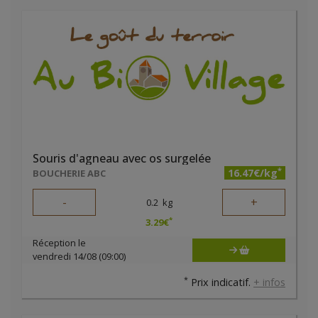
Souris d'agneau avec os surgelée
*
16.47€/kg
BOUCHERIE ABC
-
+
0.2
kg
*
3.29
€
Réception le
vendredi 14/08 (09:00)
*
Prix indicatif.
+ infos