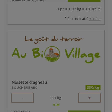
1 pc = ± 0.5 kg = ± 10.89 €
*
Prix indicatif.
+ infos
Noisette d'agneau
33€/kg
BOUCHERIE ABC
-
+
0.3
kg
9.9
€