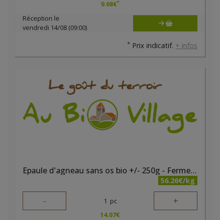
*
9.08
€
Réception le
vendredi 14/08 (09:00)
*
Prix indicatif.
+ infos
Epaule d'agneau sans os bio +/- 250g - Ferme des noyers
56.26€/kg
-
+
1
pc
14.07
€