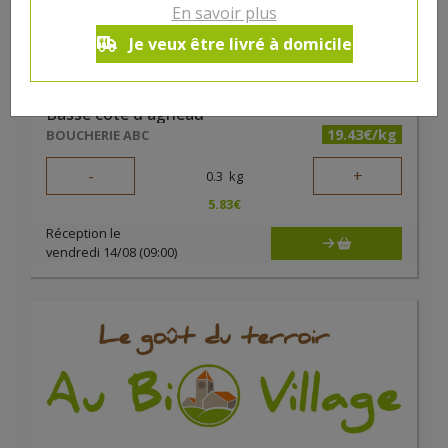
En savoir plus
Je veux être livré à domicile
Basse côte d'agneau
19.43€/kg
BOUCHERIE ABC
-
+
0.3
kg
5.83
€
Réception le
vendredi 14/08 (09:00)