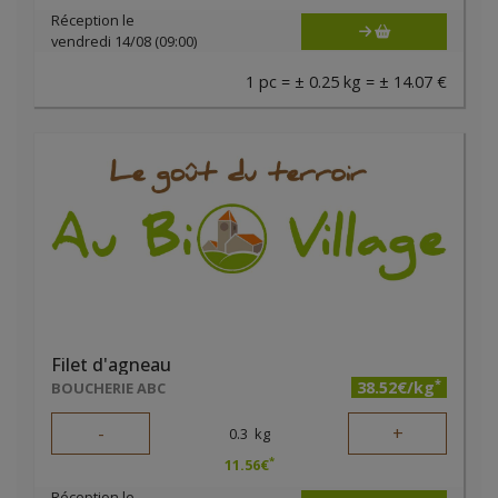
Réception le
vendredi 14/08 (09:00)
1 pc = ± 0.25 kg = ± 14.07 €
Filet d'agneau
*
38.52€/kg
BOUCHERIE ABC
-
+
0.3
kg
*
11.56
€
Réception le