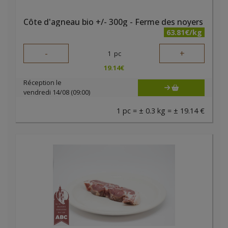
Côte d'agneau bio +/- 300g - Ferme des noyers
63.81€/kg
-
+
1
pc
19.14
€
Réception le
vendredi 14/08 (09:00)
1 pc = ± 0.3 kg = ± 19.14 €